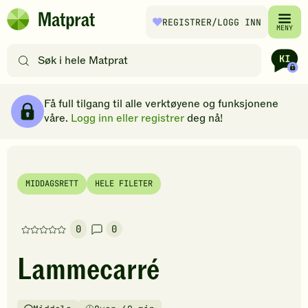
Hopp til hovedinnhold
REGISTRER
/LOGG INN
Matprat
MENY
hjemmeside
Søk
etter
oppskrifter
Ingredienser
Slik gjør du
Kommentarer
Brødsmulesti
eller
Få full tilgang til alle verktøyene og funksjonene
filtre
våre.
Logg inn eller registrer
deg nå!
MIDDAGSRETT
HELE FILETER
0
0
Denne
oppskriften
Lammecarré
har
foreløpig
ingen