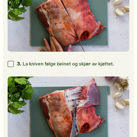
3.
La kniven følge beinet og skjær av kjøttet.