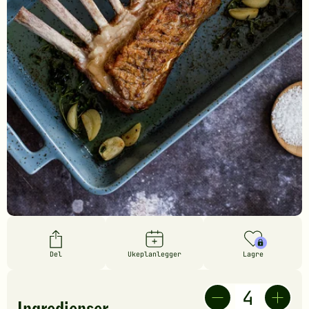
Del
Ukeplanlegger
Lagre