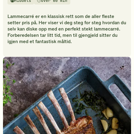
Middels
Over 60 min
vurderinger.
Vanskelighetsgrad
Tilberedningstid
Bli
den
Lammecarré er en klassisk rett som de aller fleste
første
setter pris på. Her viser vi deg steg for steg hvordan du
til
selv kan diske opp med en perfekt stekt lammecarré.
å
Forberedelsen tar litt tid, men til gjengjeld sitter du
vurdere
igjen med et fantastisk måltid.
denne
oppskriften.