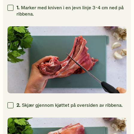
gi
gi
gi
1.
Marker med kniven i en jevn linje 3-4 cm ned på
din
din
din
ribbena.
vurdering.
vurdering.
vurdering
2.
Skjær gjennom kjøttet på oversiden av ribbena.