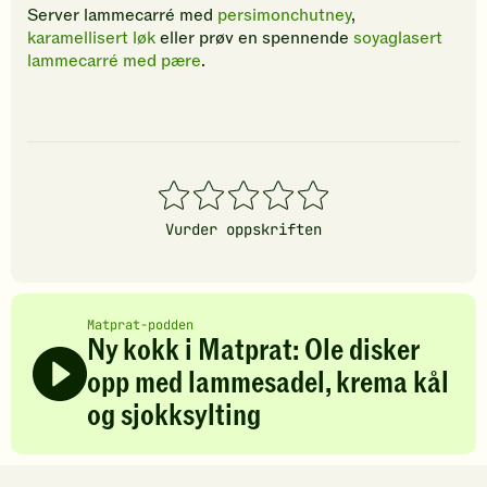
Server lammecarré med
persimonchutney
,
karamellisert løk
eller prøv en spennende
soyaglasert
lammecarré med pære
.
1
2
3
4
5
stjerner
stjerner
stjerner
stjerner
stjerner
Vurder oppskriften
Matprat-podden
Ny kokk i Matprat: Ole disker
opp med lammesadel, krema kål
og sjokksylting