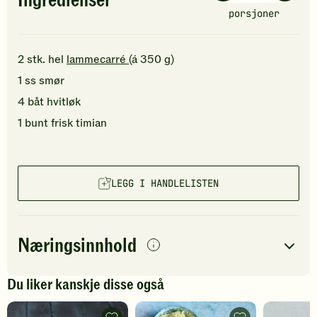
Ingredienser
porsjoner
2
stk.
hel
lammecarré
(á 350 g)
1
ss
smør
4
båt
hvitløk
1
bunt
frisk timian
LEGG I HANDLELISTEN
Næringsinnhold
per
porsjon
Du liker kanskje disse også
Navn på
Energi
antall
438
kcal
næringsstoffet