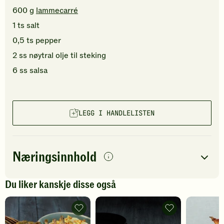
600
g
lammecarré
1
ts
salt
0,5
ts
pepper
2
ss
nøytral olje
til steking
6
ss
salsa
LEGG I HANDLELISTEN
Næringsinnhold
per
porsjon
Du liker kanskje disse også
Navn på
Energi
antall
393
kcal
næringsstoffet
Lammecarré
Lammecarré
med
med
Fett
31
g