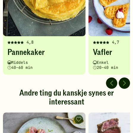
4,8
4,7
Denne
Denne
Pannekaker
Vafler
oppskriften
oppskriften
har
har
Vanskelighetsgrad
Tilberedningstid
Vanskelighetsgrad
Tilberedningstid
Middels
Enkel
fått
fått
40–60 min
20–40 min
5
5
av
av
5
5
stjerner.
stjerner.
Andre ting du kanskje synes er
Klikk
Klikk
interessant
for
for
å
å
gi
gi
din
din
Steke-
vurdering.
og
vurdering.
koketips