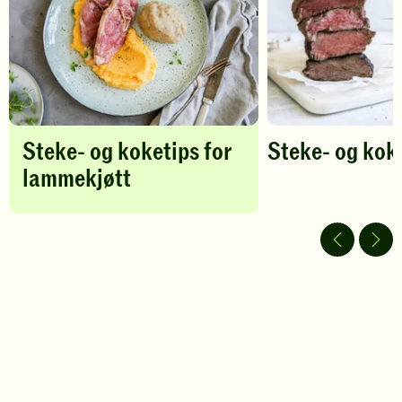
for
lammekjøtt
-
legg
til
favoritter
Steke- og koketips for
Steke- og kok
lammekjøtt