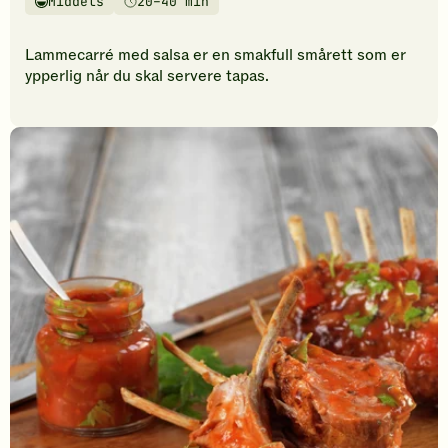
Middels
20–40 min
vurderinger.
Vanskelighetsgrad
Tilberedningstid
Bli
den
Lammecarré med salsa er en smakfull smårett som er
første
ypperlig når du skal servere tapas.
til
å
vurdere
denne
oppskriften.