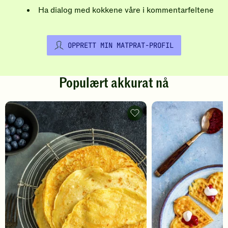
Ha dialog med kokkene våre i kommentarfeltene
OPPRETT MIN MATPRAT-PROFIL
Populært akkurat nå
Pannekaker
-
legg
til
favoritter