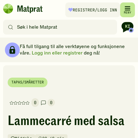
Hopp til hovedinnhold
REGISTRER
/LOGG INN
Matprat
MENY
hjemmeside
Søk
etter
oppskrifter
Ingredienser
Slik gjør du
Kommentarer
Brødsmulesti
eller
Få full tilgang til alle verktøyene og funksjonene
filtre
våre.
Logg inn eller registrer
deg nå!
TAPAS/SMÅRETTER
0
0
Denne
oppskriften
Lammecarré med salsa
har
foreløpig
ingen