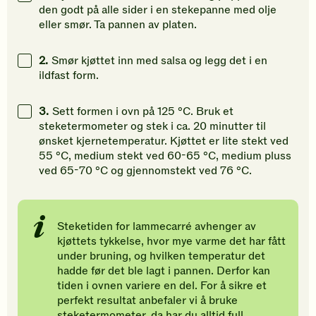
din
din
din
den godt på alle sider i en stekepanne med olje
vurdering.
vurdering.
vurdering
eller smør. Ta pannen av platen.
2.
Smør kjøttet inn med salsa og legg det i en
ildfast form.
3.
Sett formen i ovn på 125 °C. Bruk et
steketermometer og stek i ca. 20 minutter til
ønsket kjernetemperatur. Kjøttet er lite stekt ved
55 °C, medium stekt ved 60-65 °C, medium pluss
ved 65-70 °C og gjennomstekt ved 76 °C.
Steketiden for lammecarré avhenger av
kjøttets tykkelse, hvor mye varme det har fått
under bruning, og hvilken temperatur det
hadde før det ble lagt i pannen. Derfor kan
tiden i ovnen variere en del. For å sikre et
perfekt resultat anbefaler vi å bruke
steketermometer, da har du alltid full