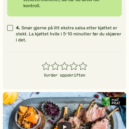
kontroll.
4.
Smør gjerne på litt ekstra salsa etter kjøttet er
stekt. La kjøttet hvile i 5-10 minutter før du skjærer
i det.
1
2
3
4
5
stjerner
stjerner
stjerner
stjerner
stjerner
Vurder oppskriften