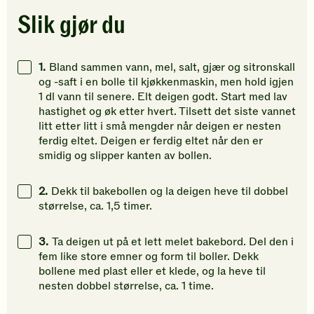
Klikk
Klikk
Klikk
Slik gjør du
for
for
for
å
å
å
gi
gi
gi
1.
Bland sammen vann, mel, salt, gjær og sitronskall
din
din
din
og -saft i en bolle til kjøkkenmaskin, men hold igjen
vurdering.
vurdering.
vurdering
1 dl vann til senere. Elt deigen godt. Start med lav
hastighet og øk etter hvert. Tilsett det siste vannet
litt etter litt i små mengder når deigen er nesten
ferdig eltet. Deigen er ferdig eltet når den er
smidig og slipper kanten av bollen.
2.
Dekk til bakebollen og la deigen heve til dobbel
størrelse, ca. 1,5 timer.
3.
Ta deigen ut på et lett melet bakebord. Del den i
fem like store emner og form til boller. Dekk
bollene med plast eller et klede, og la heve til
nesten dobbel størrelse, ca. 1 time.