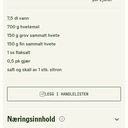
7,5
dl
vann
700
g
hvetemel
150
g
grov sammalt hvete
150
g
fin sammalt hvete
1
ss
flaksalt
0,5
pk
gjær
saft og skall av
1
stk.
sitron
LEGG I HANDLELISTEN
Næringsinnhold