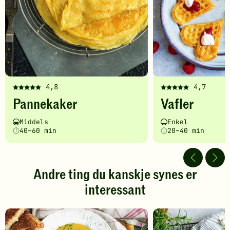
4,8
4,7
Denne
Denne
Pannekaker
Vafler
oppskriften
oppskriften
har
har
Vanskelighetsgrad
Tilberedningstid
Vanskelighetsgrad
Tilberedningstid
Middels
Enkel
fått
fått
40–60 min
20–40 min
5
5
av
av
5
5
stjerner.
stjerner.
Andre ting du kanskje synes er
Klikk
Klikk
interessant
for
for
å
å
gi
gi
din
din