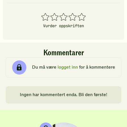
1
2
3
4
5
stjerner
stjerner
stjerner
stjerner
stjerner
Vurder oppskriften
Kommentarer
Du må være
logget inn
for å kommentere
Ingen har kommentert enda. Bli den første!