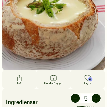
Del
Ukeplanlegger
Lagre
Ingredienser
porsjoner