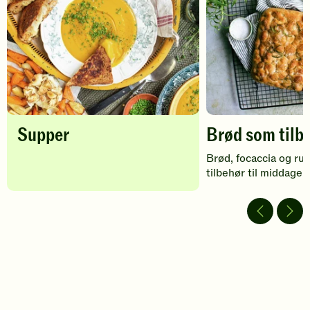
vurdering.
vurdering.
Supper
Brød som tilb
Brød, focaccia og ru
tilbehør til middagen