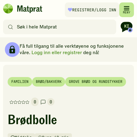
Hopp til hovedinnhold
REGISTRER
/LOGG INN
Matprat
MENY
hjemmeside
Søk
etter
oppskrifter
Ingredienser
Slik gjør du
Kommentarer
Brødsmulesti
eller
Få full tilgang til alle verktøyene og funksjonene
filtre
våre.
Logg inn eller registrer
deg nå!
FAMILIEN
BRØD/BAKVERK
GROVE BRØD OG RUNDSTYKKER
0
0
Denne
oppskriften
Brødbolle
har
foreløpig
ingen