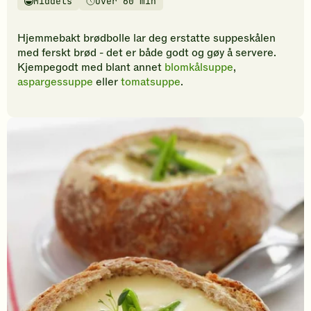
Middels
Over 60 min
vurderinger.
Vanskelighetsgrad
Tilberedningstid
Bli
den
Hjemmebakt brødbolle lar deg erstatte suppeskålen
første
med ferskt brød - det er både godt og gøy å servere.
til
Kjempegodt med blant annet
blomkålsuppe
,
å
aspargessuppe
eller
tomatsuppe
.
vurdere
denne
oppskriften.