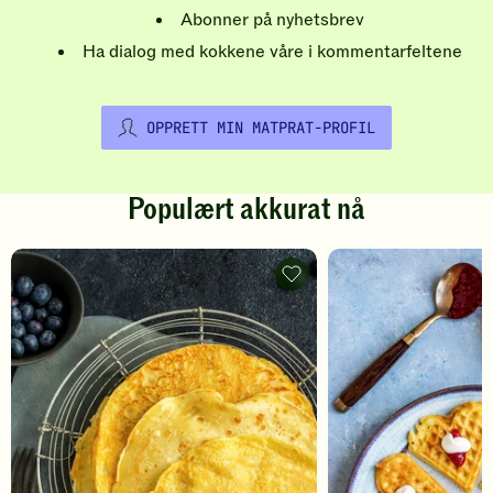
Abonner på nyhetsbrev
Ha dialog med kokkene våre i kommentarfeltene
OPPRETT MIN MATPRAT-PROFIL
Populært akkurat nå
Pannekaker
-
legg
til
favoritter