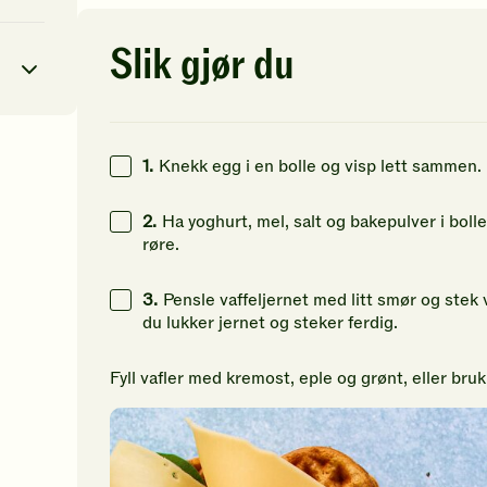
av
av
av
5
5
5
stjerner.
stjerner.
st
Slik gjør du
Klikk
Klikk
Kl
for
for
fo
å
å
å
gi
gi
gi
din
din
di
1
kcal
1.
Knekk egg i en bolle og visp lett sammen.
vurdering.
vurdering.
vu
41
g
2.
Ha yoghurt, mel, salt og bakepulver i boll
røre.
43
g
45
g
3.
Pensle vaffeljernet med litt smør og stek v
du lukker jernet og steker ferdig.
Fyll vafler med kremost, eple og grønt, eller bru