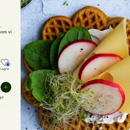
.
som vi
Lagre
er