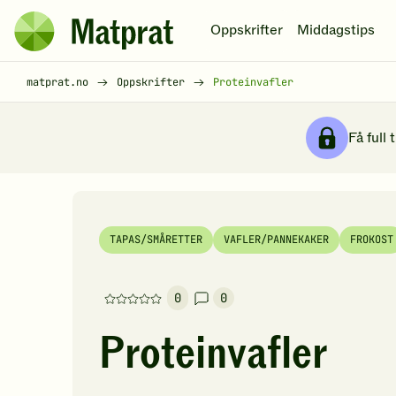
Hopp til hovedinnhold
Oppskrifter
Middagstips
Matprat
hjemmeside
Brødsmulesti
matprat.no
Oppskrifter
Proteinvafler
Få full 
TAPAS/SMÅRETTER
VAFLER/PANNEKAKER
FROKOST
0
0
Denne
oppskriften
Proteinvafler
har
foreløpig
ingen