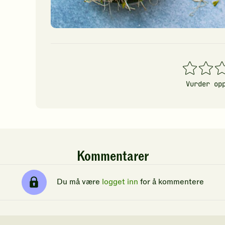
1
2
3
stjerner
stjerner
stj
Vurder op
Kommentarer
Du må være
logget inn
for å kommentere