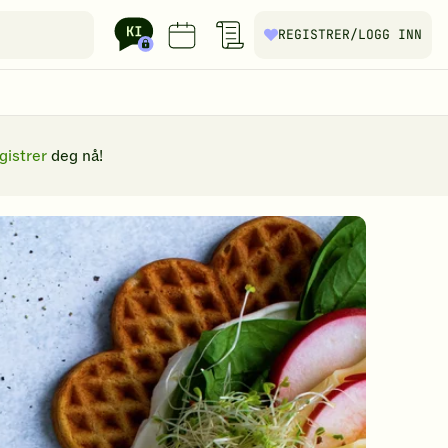
REGISTRER
/LOGG INN
gistrer
deg nå!