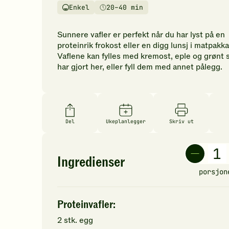
vurderinger.
Enkel
20–40 min
Vanskelighetsgrad
Tilberedningstid
Bli
den
Sunnere vafler er perfekt når du har lyst på en
første
proteinrik frokost eller en digg lunsj i matpakka
til
Vaflene kan fylles med kremost, eple og grønt 
å
har gjort her, eller fyll dem med annet pålegg.
vurdere
denne
oppskriften.
Del
Ukeplanlegger
Skriv ut
Ingredienser
porsjon
Proteinvafler:
2
stk.
egg