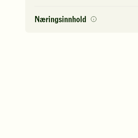
Næringsinnhold
per
porsjon
Navn på
Energi
antall
74
næringsstoffet
Fett
Protein
Karbohydrater