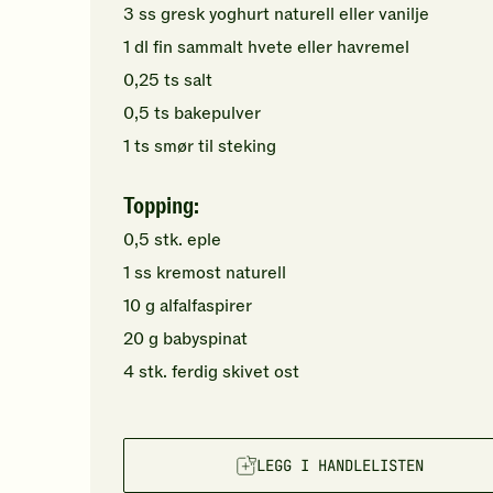
3
ss
gresk yoghurt
naturell eller vanilje
1
dl
fin sammalt hvete
eller havremel
0,25
ts
salt
0,5
ts
bakepulver
1
ts
smør
til steking
Topping:
0,5
stk.
eple
1
ss
kremost naturell
10
g
alfalfaspirer
20
g
babyspinat
4
stk.
ferdig skivet ost
LEGG I HANDLELISTEN