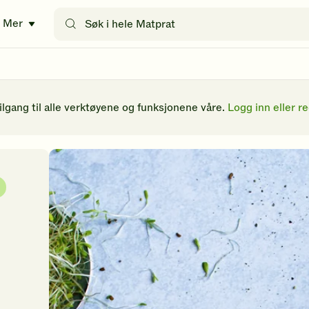
Søk
Mer
etter
oppskrifter
eller
filtre
tilgang til alle verktøyene og funksjonene våre.
Logg inn eller re