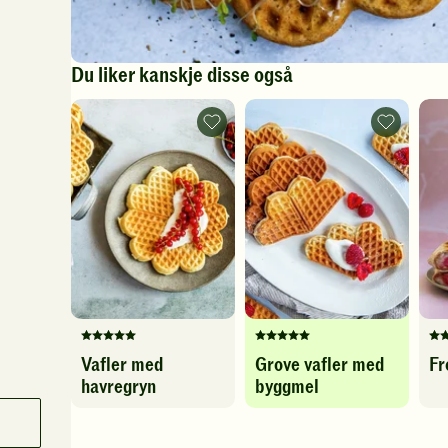
Du liker kanskje disse også
Vafler
Grove
med
vafler
havregryn
med
-
byggmel
legg
-
til
legg
favoritter
til
favoritter
Denne
Denne
De
Vafler med
Grove vafler med
Fr
oppskriften
oppskriften
op
havregryn
byggmel
har
har
ha
fått
fått
fåt
5
5
4