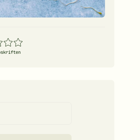
4
5
erner
stjerner
stjerner
pskriften