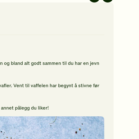
av
av
5
5
jerner.
stjerner.
stjerner.
ikk
Klikk
Klikk
r
for
for
å
å
gi
gi
n
din
din
rdering.
vurdering.
vurdering.
en og bland alt godt sammen til du har en jevn
afler. Vent til vaffelen har begynt å stivne før
k annet pålegg du liker!