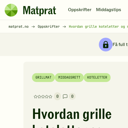
Hopp til hovedinnhold
Oppskrifter
Middagstips
Matprat
hjemmeside
Brødsmulesti
matprat.no
Oppskrifter
Hvordan grille koteletter og 
Få full 
GRILLMAT
MIDDAGSRETT
KOTELETTER
0
0
Denne
oppskriften
Hvordan grille
har
foreløpig
ingen