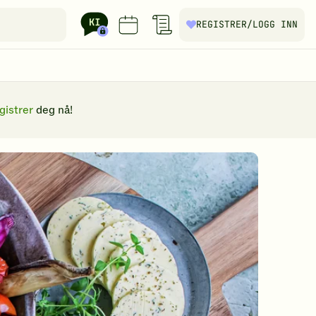
REGISTRER
/LOGG INN
gistrer
deg nå!