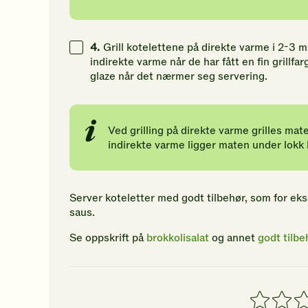
4.
Grill kotelettene på direkte varme i 2-3 m
indirekte varme når de har fått en fin grillfa
glaze når det nærmer seg servering.
Ved grilling på direkte varme grilles mat
indirekte varme ligger maten under lokk l
Server koteletter med godt tilbehør, som for ek
saus.
Se oppskrift på
brokkolisalat
og annet
godt tilbe
1
2
3
stjerner
stjerner
stj