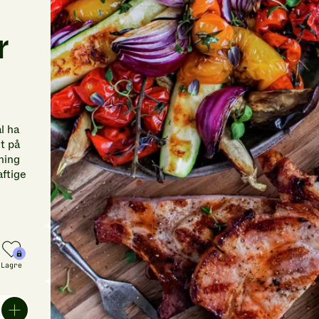
r
l ha
et på
ning
aftige
Lagre