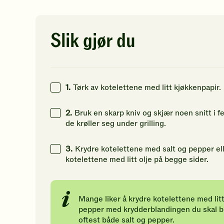
av
av
av
5
5
5
26
g
stjerner.
stjerner.
st
Klikk
Klikk
Kl
Slik gjør du
26
g
for
for
fo
å
å
å
0
g
gi
gi
gi
din
din
di
vurdering.
vurdering.
vu
1.
Tørk av kotelettene med litt kjøkkenpapir.
2.
Bruk en skarp kniv og skjær noen snitt i f
de krøller seg under grilling.
3.
Krydre kotelettene med salt og pepper el
kotelettene med litt olje på begge sider.
Mange liker å krydre kotelettene med litt
pepper med krydderblandingen du skal b
oftest både salt og pepper.