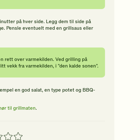
inutter på hver side. Legg dem til side på
rge. Pensle eventuelt med en grillsaus eller
en rett over varmekilden. Ved grilling på
itt vekk fra varmekilden, i "den kalde sonen".
sempel en god salat, en type potet og BBQ-
hør til grillmaten
.
4
5
erner
stjerner
stjerner