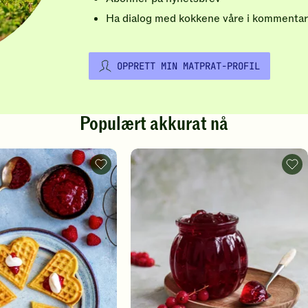
Ha dialog med kokkene våre i kommentar
OPPRETT MIN MATPRAT-PROFIL
Populært akkurat nå
Vafler
Rips
-
-
legg
legg
til
til
favoritter
favo