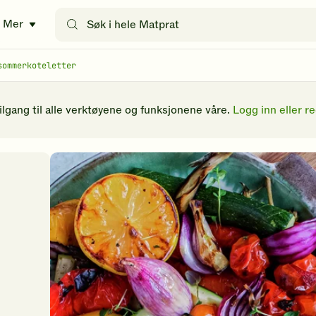
Søk
Mer
etter
oppskrifter
eller
sommerkoteletter
filtre
tilgang til alle verktøyene og funksjonene våre.
Logg inn eller re