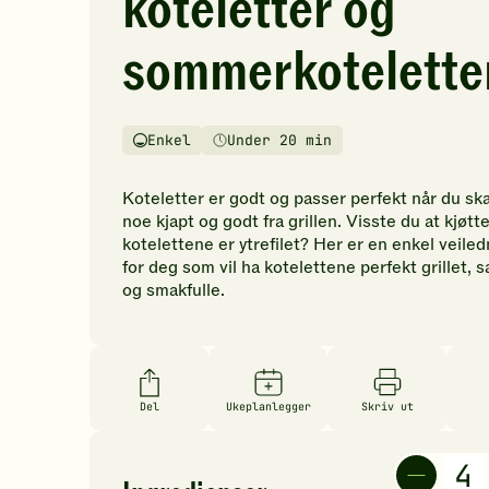
koteletter og
vurderinger.
Bli
sommerkotelette
den
første
til
å
Enkel
Under 20 min
Vanskelighetsgrad
Tilberedningstid
vurdere
denne
Koteletter er godt og passer perfekt når du ska
oppskriften.
noe kjapt og godt fra grillen. Visste du at kjøtt
kotelettene er ytrefilet? Her er en enkel veiled
for deg som vil ha kotelettene perfekt grillet, s
og smakfulle.
Del
Ukeplanlegger
Skriv ut