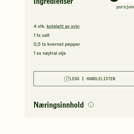
Ingredienser
porsjon
4
stk.
kotelett av svin
1
ts
salt
0,5
ts
kvernet pepper
1
ss
nøytral olje
LEGG I HANDLELISTEN
Næringsinnhold
per
porsjon
Navn på
Energi
antall
34
næringsstoffet