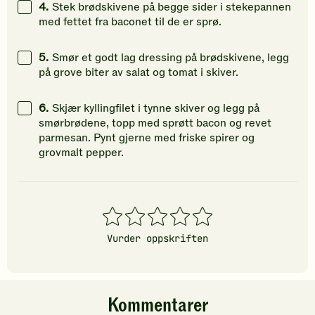
4.
Stek brødskivene på begge sider i stekepannen
med fettet fra baconet til de er sprø.
5.
Smør et godt lag dressing på brødskivene, legg
på grove biter av salat og tomat i skiver.
6.
Skjær kyllingfilet i tynne skiver og legg på
smørbrødene, topp med sprøtt bacon og revet
parmesan. Pynt gjerne med friske spirer og
grovmalt pepper.
1
2
3
4
5
stjerner
stjerner
stjerner
stjerner
stjerner
Vurder oppskriften
Kommentarer