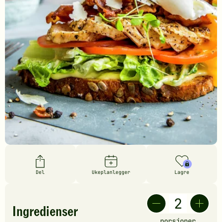
Del
Ukeplanlegger
Lagre
Ingredienser
porsjoner