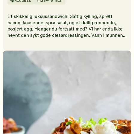
Middels
20–40 min
vurderinger.
Vanskelighetsgrad
Tilberedningstid
Bli
den
Et skikkelig luksussandwich! Saftig kylling, sprøtt
første
bacon, knasende, sprø salat, og et deilig rennende,
til
posjert egg. Henger du fortsatt med? Vi har enda ikke
å
nevnt den sykt gode cæsardressingen. Vann i munnen...
vurdere
denne
oppskriften.