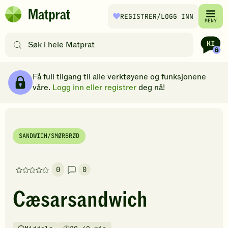
Hopp til hovedinnhold
REGISTRER
/LOGG INN
Matprat
MENY
hjemmeside
Søk
etter
oppskrifter
Ingredienser
Slik gjør du
Kommentarer
Brødsmulesti
eller
Få full tilgang til alle verktøyene og funksjonene
filtre
våre.
Logg inn eller registrer
deg nå!
SANDWICH/SMØRBRØD
0
0
Denne
oppskriften
Cæsarsandwich
har
foreløpig
ingen