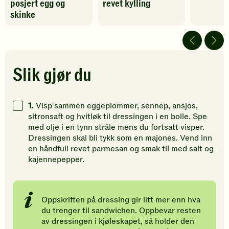
posjert egg og
revet kylling
har
har
har
fått
foreløpig
fått
skinke
4
ingen
4
av
vurderinger.
av
5
Bli
5
stjerner.
den
stjerner.
Klikk
første
Klikk
Slik gjør du
for
til
for
å
å
å
gi
vurdere
gi
1.
Visp sammen eggeplommer, sennep, ansjos,
din
denne
din
sitronsaft og hvitløk til dressingen i en bolle. Spe
vurdering.
oppskriften.
vurdering
med olje i en tynn stråle mens du fortsatt visper.
Dressingen skal bli tykk som en majones. Vend inn
en håndfull revet parmesan og smak til med salt og
kajennepepper.
Oppskriften på dressing gir litt mer enn hva
du trenger til sandwichen. Oppbevar resten
av dressingen i kjøleskapet, så holder den