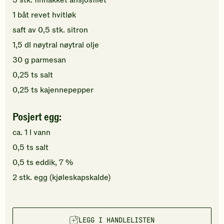
3
stk.
finhakket
ansjosfilet
1
båt
revet
hvitløk
saft av
0,5
stk.
sitron
1,5
dl
nøytral
nøytral olje
30
g
parmesan
0,25
ts
salt
0,25
ts
kajennepepper
Posjert egg:
ca.
1
l
vann
0,5
ts
salt
0,5
ts
eddik, 7 %
2
stk.
egg
(kjøleskapskalde)
LEGG I HANDLELISTEN