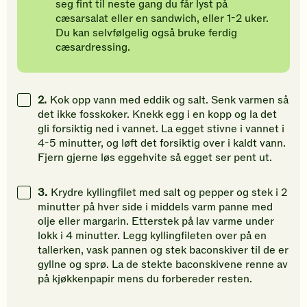
seg fint til neste gang du får lyst på
cæsarsalat eller en sandwich, eller 1-2 uker.
Du kan selvfølgelig også bruke ferdig
cæsardressing.
2.
Kok opp vann med eddik og salt. Senk varmen så
det ikke fosskoker. Knekk egg i en kopp og la det
gli forsiktig ned i vannet. La egget stivne i vannet i
4-5 minutter, og løft det forsiktig over i kaldt vann.
Fjern gjerne løs eggehvite så egget ser pent ut.
3.
Krydre kyllingfilet med salt og pepper og stek i 2
minutter på hver side i middels varm panne med
olje eller margarin. Etterstek på lav varme under
lokk i 4 minutter. Legg kyllingfileten over på en
tallerken, vask pannen og stek baconskiver til de er
gyllne og sprø. La de stekte baconskivene renne av
på kjøkkenpapir mens du forbereder resten.