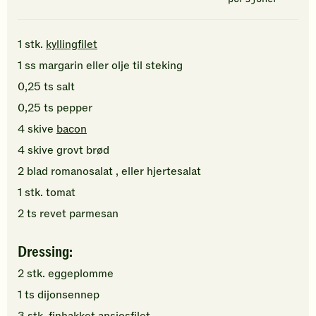
1
stk.
kyllingfilet
1
ss
margarin
eller olje til steking
0,25
ts
salt
0,25
ts
pepper
4
skive
bacon
4
skive
grovt brød
2
blad
romanosalat
, eller hjertesalat
1
stk.
tomat
2
ts
revet
parmesan
Dressing:
2
stk.
eggeplomme
1
ts
dijonsennep