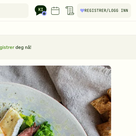
REGISTRER
/LOGG INN
gistrer
deg nå!