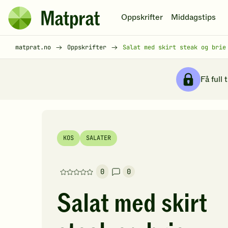
Hopp til hovedinnhold
Oppskrifter
Middagstips
Matprat
hjemmeside
Brødsmulesti
matprat.no
Oppskrifter
Salat med skirt steak og brie
Få full 
KOS
SALATER
0
0
Denne
oppskriften
Salat med skirt
har
foreløpig
ingen