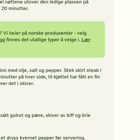
del nøttene utover den ledige plassen på
. 20 minutter.
? Vi heier på norske produsenter - velg
gg finnes det utallige typer å velge i.
Lær
inn med olje, salt og pepper. Stek skirt steak i
tter på hver side, til kjøttet har fått en fin
rer det i skiver.
akt gulrot og pære, skiver av biff og brie
.
 et dryss kvernet pepper før servering.