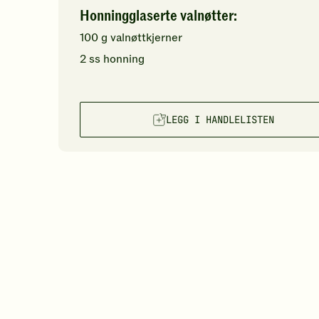
Honningglaserte valnøtter:
100
g
valnøttkjerner
2
ss
honning
LEGG I HANDLELISTEN