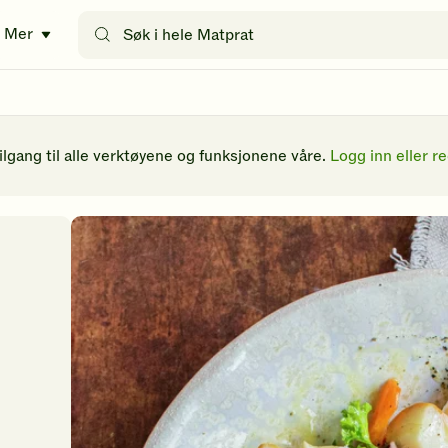
Søk
Mer
etter
oppskrifter
eller
filtre
tilgang til alle verktøyene og funksjonene våre.
Logg inn eller re