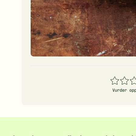
1
2
3
stjerner
stjerner
stj
Vurder op