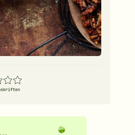
4
5
erner
stjerner
stjerner
pskriften