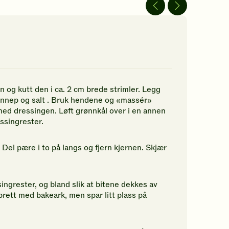
av
av
5
5
jerner.
stjerner.
stjerner.
ikk
Klikk
Klikk
r
for
for
å
å
gi
gi
n
din
din
rdering.
vurdering.
vurdering.
 og kutt den i ca. 2 cm brede strimler. Legg
 sennep og salt . Bruk hendene og «massér»
med dressingen. Løft grønnkål over i en annen
ssingrester.
. Del pære i to på langs og fjern kjernen. Skjær
ingrester, og bland slik at bitene dekkes av
rett med bakeark, men spar litt plass på