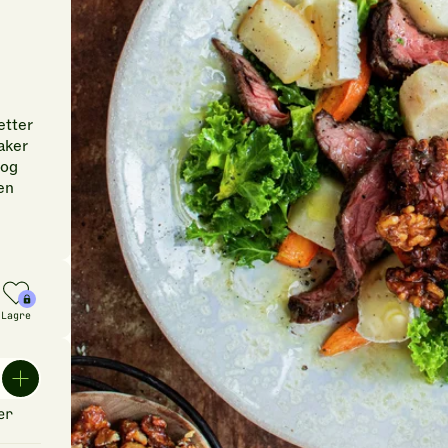
etter
maker
 og
en
Lagre
er