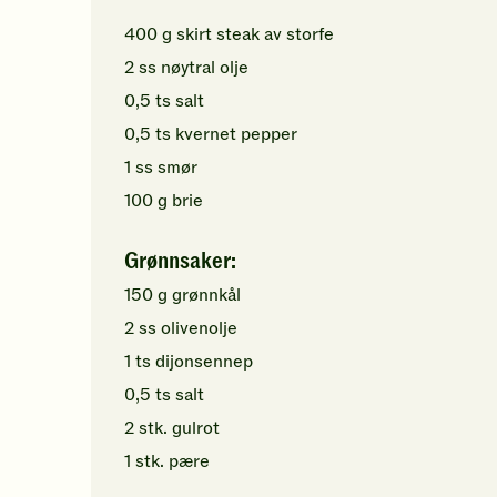
400
g
skirt steak av storfe
2
ss
nøytral olje
0,5
ts
salt
0,5
ts
kvernet pepper
1
ss
smør
100
g
brie
Grønnsaker:
150
g
grønnkål
2
ss
olivenolje
1
ts
dijonsennep
0,5
ts
salt
2
stk.
gulrot
1
stk.
pære