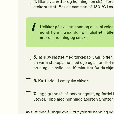
4.
Bland valnøtter og honning i en skål. For
stekebrettet. Bak alt sammen på 180 °C i ca
Usikker på hvilken honning du skal velge
norsk honning når du har mulighet. I tille
mer om honning og smak!
5.
Tørk av kjøttet med tørkepapir. Gni biffen 
en varm stekepanne med olje og smør, 3-4 minu
bruning. La hvile i ca. 10 minutter før du skjæ
6.
Kutt brie i 1 cm tykke skiver.
7.
Legg grønnkål på serveringsfat, og fordel b
utover. Topp med honningglaserte valnøtter
Avsutt med å ringle over litt flytende honning og