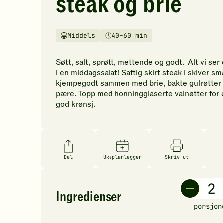
steak og brie
vurderinger.
Bli
den
Middels
40–60 min
første
Vanskelighetsgrad
Tilberedningstid
til
å
Søtt, salt, sprøtt, mettende og godt. Alt vi ser 
vurdere
i en middagssalat! Saftig skirt steak i skiver s
denne
kjempegodt sammen med brie, bakte gulrøtter
oppskriften.
pære. Topp med honningglaserte valnøtter for 
god krønsj.
Del
Ukeplanlegger
Skriv ut
Ingredienser
porsjon