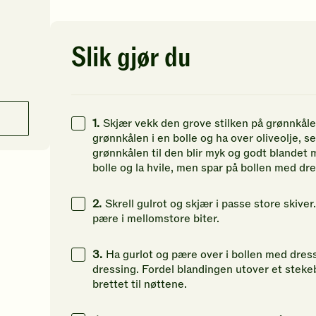
av
av
av
5
5
5
stjerner.
stjerner.
st
Klikk
Klikk
Kl
Slik gjør du
for
for
fo
å
å
å
gi
gi
gi
din
din
di
vurdering.
vurdering.
vu
1.
Skjær vekk den grove stilken på grønnkålen
grønnkålen i en bolle og ha over oliveolje,
grønnkålen til den blir myk og godt blandet 
bolle og la hvile, men spar på bollen med dre
2.
Skrell gulrot og skjær i passe store skiver
pære i mellomstore biter.
3.
Ha gurlot og pære over i bollen med dress
dressing. Fordel blandingen utover et stekeb
brettet til nøttene.