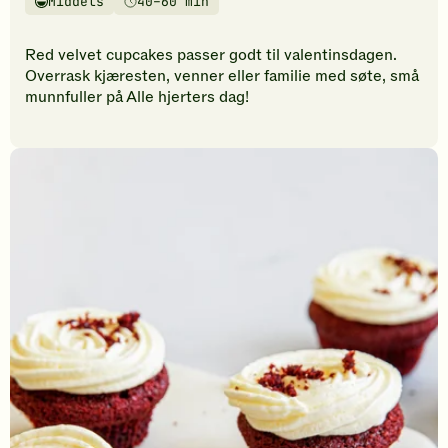
Middels
40–60 min
vurderinger.
Vanskelighetsgrad
Tilberedningstid
Bli
den
Red velvet cupcakes passer godt til valentinsdagen.
første
Overrask kjæresten, venner eller familie med søte, små
til
munnfuller på Alle hjerters dag!
å
vurdere
denne
oppskriften.