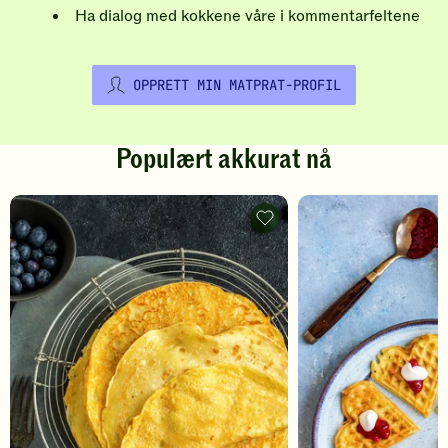
Ha dialog med kokkene våre i kommentarfeltene
OPPRETT MIN MATPRAT-PROFIL
Populært akkurat nå
Pannekaker
-
legg
til
favoritter