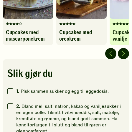
Denne
Denne
Denne
Cupcakes med
Cupcakes med
Cupcake
oppskriften
oppskriften
oppskrif
mascarponekrem
oreokrem
vanilje
har
har
har
fått
fått
fått
4
5
5
av
av
av
5
5
5
stjerner.
stjerner.
stjerner.
Slik gjør du
Klikk
Klikk
Klikk
for
for
for
å
å
å
1.
Pisk sammen sukker og egg til eggedosis.
gi
gi
gi
din
din
din
2.
Bland mel, salt, natron, kakao og vaniljesukker i
vurdering.
vurdering.
vurdering
en egen bolle. Tilsett hvitvinseddik, salt, matolje,
kremfløte og rømme, og bland godt sammen. Ha i
konditorfargen til slutt og bland til røren er
gjennomfarget.