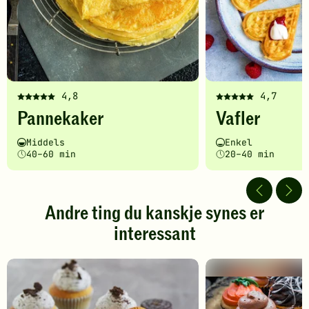
4,8
4,7
Denne
Denne
Pannekaker
Vafler
oppskriften
oppskriften
har
har
Vanskelighetsgrad
Tilberedningstid
Vanskelighetsgrad
Tilberedningstid
Middels
Enkel
fått
fått
40–60 min
20–40 min
5
5
av
av
5
5
stjerner.
stjerner.
Andre ting du kanskje synes er
Klikk
Klikk
interessant
for
for
å
å
gi
gi
din
din
vurdering.
vurdering.