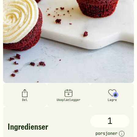
Del
Ukeplanlegger
Lagre
1
Ingredienser
porsjoner