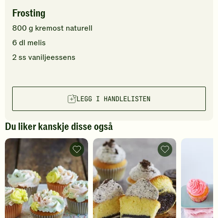
Frosting
800
g
kremost naturell
6
dl
melis
2
ss
vaniljeessens
LEGG I HANDLELISTEN
Du liker kanskje disse også
Cupcakes
Cupcakes
med
med
mascarponekrem
oreokrem
-
-
legg
legg
til
til
favoritter
favoritter