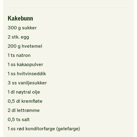
Kakebunn
300
g
sukker
2
stk.
egg
200
g
hvetemel
1
ts
natron
1
ss
kakaopulver
1
ss
hvitvinseddik
3
ss
vaniljesukker
1
dl
nøytral olje
0,5
dl
kremfløte
2
dl
lettrømme
0,5
ts
salt
1
ss
rød konditorfarge
(gelefarge)