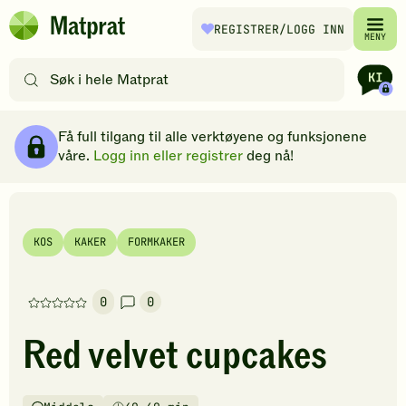
Hopp til hovedinnhold
REGISTRER
/LOGG INN
Matprat
MENY
hjemmeside
Søk
etter
oppskrifter
Ingredienser
Slik gjør du
Kommentarer
Brødsmulesti
eller
Få full tilgang til alle verktøyene og funksjonene
filtre
våre.
Logg inn eller registrer
deg nå!
KOS
KAKER
FORMKAKER
0
0
Denne
oppskriften
Red velvet cupcakes
har
foreløpig
ingen