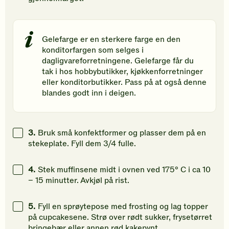
Gelefarge er en sterkere farge en den
konditorfargen som selges i
dagligvareforretningene. Gelefarge får du
tak i hos hobbybutikker, kjøkkenforretninger
eller konditorbutikker. Pass på at også denne
blandes godt inn i deigen.
3.
Bruk små konfektformer og plasser dem på en
stekeplate. Fyll dem 3/4 fulle.
4.
Stek muffinsene midt i ovnen ved 175° C i ca 10
– 15 minutter. Avkjøl på rist.
5.
Fyll en sprøytepose med frosting og lag topper
på cupcakesene. Strø over rødt sukker, frysetørret
bringebær eller annen rød kakepynt.