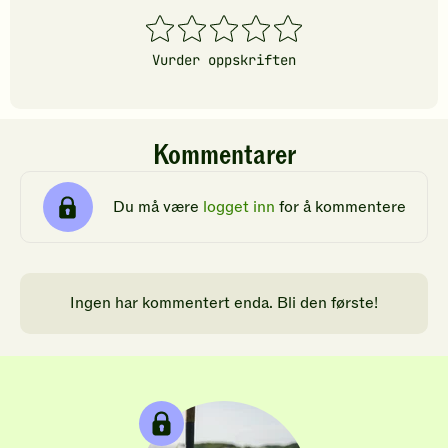
1
2
3
4
5
stjerner
stjerner
stjerner
stjerner
stjerner
Vurder oppskriften
Kommentarer
Du må være
logget inn
for å kommentere
Ingen har kommentert enda. Bli den første!