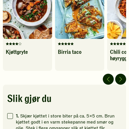
favoritter
Karbohydrater
200
g
Denne
Denne
Denne
Kjøttgryte
Birria taco
Chili co
oppskriften
oppskriften
oppskrif
høyrygg
har
har
har
fått
fått
fått
4
5
5
av
av
av
5
5
5
stjerner.
stjerner.
stjerner.
Klikk
Klikk
Klikk
Slik gjør du
for
for
for
å
å
å
gi
gi
gi
1.
Skjær kjøttet i store biter på ca. 5x5 cm. Brun
din
din
din
kjøttet godt i en varm stekepanne med smør og
vurdering.
vurdering.
vurdering
olje. Stek i flere omganger slik at kjøttet får