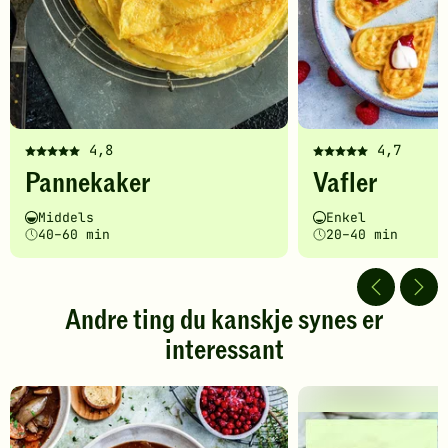
4,8
4,7
Denne
Denne
Pannekaker
Vafler
oppskriften
oppskriften
har
har
Vanskelighetsgrad
Tilberedningstid
Vanskelighetsgrad
Tilberedningstid
Middels
Enkel
fått
fått
40–60 min
20–40 min
5
5
av
av
5
5
stjerner.
stjerner.
Andre ting du kanskje synes er
Klikk
Klikk
interessant
for
for
å
å
gi
gi
din
din
vurdering.
vurdering.