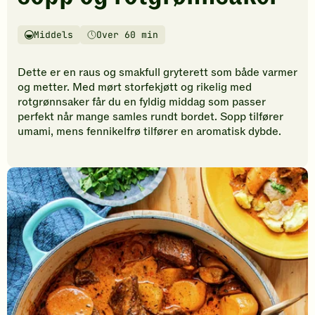
vurderinger.
Bli
den
Middels
Over 60 min
Vanskelighetsgrad
Tilberedningstid
første
til
Dette er en raus og smakfull gryterett som både varmer
å
og metter. Med mørt storfekjøtt og rikelig med
vurdere
rotgrønnsaker får du en fyldig middag som passer
denne
perfekt når mange samles rundt bordet. Sopp tilfører
oppskriften.
umami, mens fennikelfrø tilfører en aromatisk dybde.