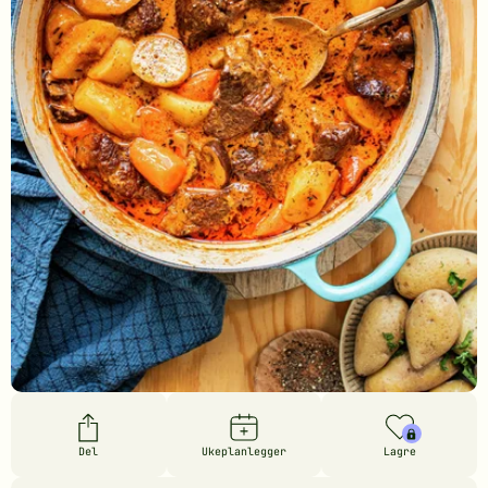
Del
Ukeplanlegger
Lagre