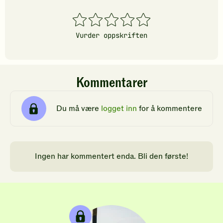
1
2
3
4
5
stjerner
stjerner
stjerner
stjerner
stjerner
Vurder oppskriften
Kommentarer
Du må være
logget inn
for å kommentere
Ingen har kommentert enda. Bli den første!