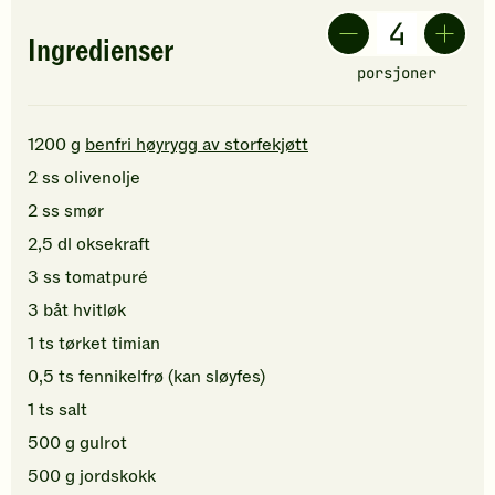
Ingredienser
porsjoner
1200
g
benfri høyrygg av storfekjøtt
2
ss
olivenolje
2
ss
smør
2,5
dl
oksekraft
3
ss
tomatpuré
3
båt
hvitløk
1
ts
tørket timian
0,5
ts
fennikelfrø
(kan sløyfes)
1
ts
salt
500
g
gulrot
500
g
jordskokk