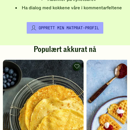
Ha dialog med kokkene våre i kommentarfeltene
OPPRETT MIN MATPRAT-PROFIL
Populært akkurat nå
Pannekaker
-
legg
til
favoritter