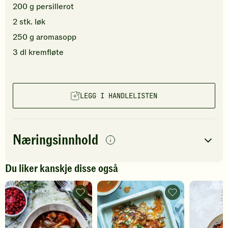
200
g
persillerot
2
stk.
løk
250
g
aromasopp
3
dl
kremfløte
LEGG I HANDLELISTEN
Næringsinnhold
per
porsjon
Du liker kanskje disse også
Navn på
Energi
antall
2290
kcal
næringsstoffet
Kjøttgryte
Birria
-
taco
Fett
70
g
legg
-
til
legg
Protein
182
g
favoritter
til