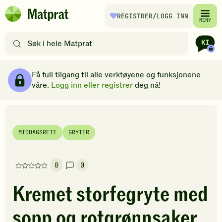
Hopp til hovedinnhold
REGISTRER
/LOGG INN
Matprat
MENY
hjemmeside
Søk
etter
oppskrifter
Ingredienser
Slik gjør du
Kommentarer
Brødsmulesti
eller
Få full tilgang til alle verktøyene og funksjonene
filtre
våre.
Logg inn eller registrer
deg nå!
MIDDAGSRETT
GRYTER
0
0
Denne
oppskriften
Kremet storfegryte med
har
foreløpig
sopp og rotgrønnsaker
ingen