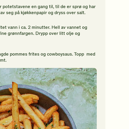
r potetstavene en gang til, til de er sprø og har
 av seg på kjøkkenpapir og dryss over salt.
et vann i ca. 2 minutter. Hell av vannet og
fine grønnfargen. Drypp over litt olje og
mengde pommes frites og cowboysaus. Topp med
rmt.