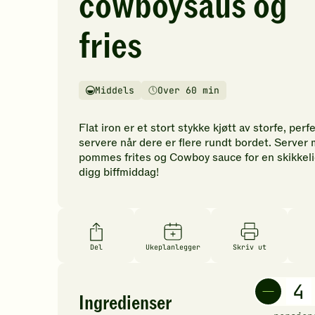
cowboysaus og
vurderinger.
Bli
fries
den
første
til
å
Middels
Over 60 min
Vanskelighetsgrad
Tilberedningstid
vurdere
denne
Flat iron er et stort stykke kjøtt av storfe, perf
oppskriften.
servere når dere er flere rundt bordet. Server
pommes frites og Cowboy sauce for en skikkel
digg biffmiddag!
Del
Ukeplanlegger
Skriv ut
Ingredienser