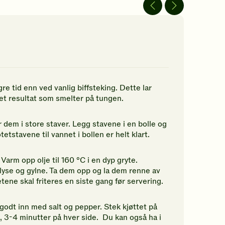
av
av
5
5
jerner.
stjerner.
stjerner.
ikk
Klikk
Klikk
r
for
for
å
å
gi
gi
n
din
din
rdering.
vurdering.
vurdering.
gre tid enn ved vanlig biffsteking. Dette lar
r et resultat som smelter på tungen.
 dem i store staver. Legg stavene i en bolle og
etstavene til vannet i bollen er helt klart.
 Varm opp olje til 160 °C i en dyp gryte.
 lyse og gylne. Ta dem opp og la dem renne av
tetene skal friteres en siste gang før servering.
godt inn med salt og pepper. Stek kjøttet på
 3-4 minutter på hver side. Du kan også ha i