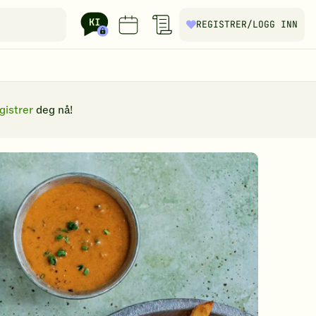
REGISTRER
/LOGG INN
gistrer
deg nå!