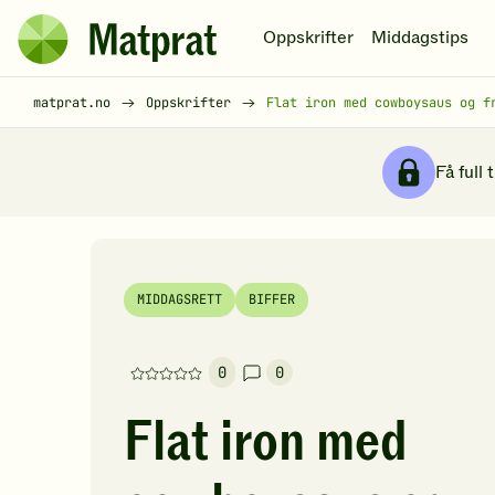
Hopp til hovedinnhold
Oppskrifter
Middagstips
Matprat
hjemmeside
Brødsmulesti
matprat.no
Oppskrifter
Flat iron med cowboysaus og f
Få full 
MIDDAGSRETT
BIFFER
0
0
Denne
oppskriften
Flat iron med
har
foreløpig
ingen