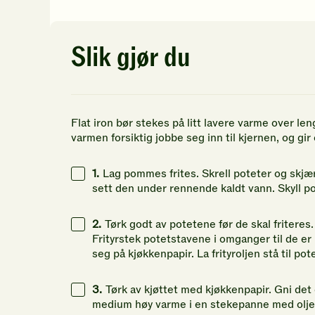
av
av
av
5
5
5
stjerner.
stjerner.
st
Klikk
Klikk
Kl
Slik gjør du
for
for
fo
å
å
å
gi
gi
gi
din
din
di
vurdering.
vurdering.
vu
Flat iron bør stekes på litt lavere varme over len
varmen forsiktig jobbe seg inn til kjernen, og gi
1.
Lag pommes frites. Skrell poteter og skjær
sett den under rennende kaldt vann. Skyll pot
2.
Tørk godt av potetene før de skal friteres.
Frityrstek potetstavene i omganger til de er
seg på kjøkkenpapir. La frityroljen stå til po
3.
Tørk av kjøttet med kjøkkenpapir. Gni det 
medium høy varme i en stekepanne med olje,