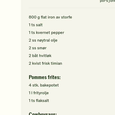
porsjon
800
g
flat iron av storfe
1
ts
salt
1
ts
kvernet pepper
2
ss
nøytral olje
2
ss
smør
2
båt
hvitløk
2
kvist
frisk timian
Pommes frites:
4
stk.
bakepotet
1
l
frityrolje
1
ts
flaksalt
Cowboysaus: