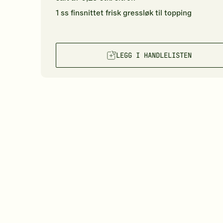
1
ss
finsnittet
frisk gressløk
til topping
LEGG I HANDLELISTEN