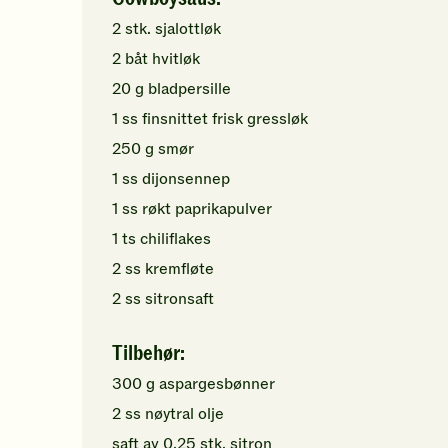
2
stk.
sjalottløk
2
båt
hvitløk
20
g
bladpersille
1
ss
finsnittet
frisk gressløk
250
g
smør
1
ss
dijonsennep
1
ss
røkt paprikapulver
1
ts
chiliflakes
2
ss
kremfløte
2
ss
sitronsaft
Tilbehør:
300
g
aspargesbønner
2
ss
nøytral olje
saft av
0,25
stk.
sitron