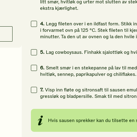
litt smør, hvitløk og urter mot slutten av ste
ekstra kjærlighet.
4.
Legg fileten over i en ildfast form. Stikk
i forvarmet ovn på 125 °C. Stek fileten til k
minutter. Ta den ut av ovnen og la den hvile i
5.
Lag cowboysaus. Finhakk sjalottløk og hvit
6.
Smelt smør i en stekepanne på lav til med
hvitløk, sennep, paprikapulver og chiliflakes
7.
Visp inn fløte og sitronsaft til sausen emu
gressløk og bladpersille. Smak til med sitron
Hvis sausen sprekker kan du tilsette en 