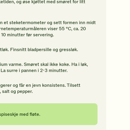
ketiden, og øse kjøttet med smøret for litt
 inn et steketermometer og sett formen inn midt
jernetemperaturmåleren viser 55 °C, ca. 20
 10 minutter før servering.
løk. Finsnitt bladpersille og gressløk.
ium varme. Smøret skal ikke koke. Ha i løk,
. La surre i pannen i 2-3 minutter.
lgerer og får en jevn konsistens. Tilsett
, salt og pepper.
spiseskje med fløte.