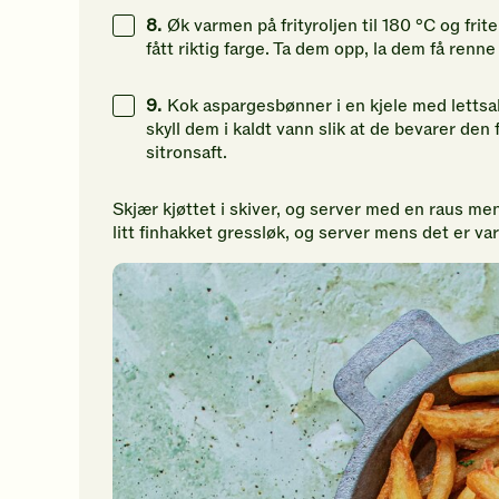
8.
Øk varmen på frityroljen til 180 °C og frite
fått riktig farge. Ta dem opp, la dem få renne
9.
Kok aspargesbønner i en kjele med lettsalt
skyll dem i kaldt vann slik at de bevarer den 
sitronsaft.
Skjær kjøttet i skiver, og server med en raus 
litt finhakket gressløk, og server mens det er va