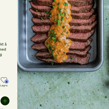
ekt å
 med
ig
Lagre