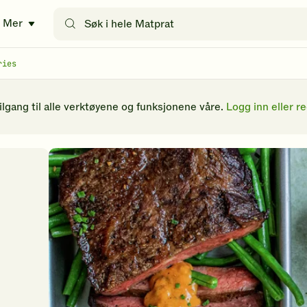
Søk
Mer
etter
oppskrifter
eller
ries
filtre
tilgang til alle verktøyene og funksjonene våre.
Logg inn eller re