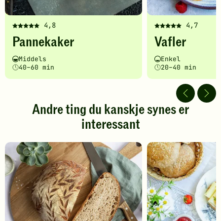
4,8
4,7
Denne
Denne
Pannekaker
Vafler
oppskriften
oppskriften
har
har
Vanskelighetsgrad
Tilberedningstid
Vanskelighetsgrad
Tilberedningstid
Middels
Enkel
fått
fått
40–60 min
20–40 min
5
5
av
av
5
5
stjerner.
stjerner.
Andre ting du kanskje synes er
Klikk
Klikk
interessant
for
for
å
å
gi
gi
din
din
vurdering.
vurdering.