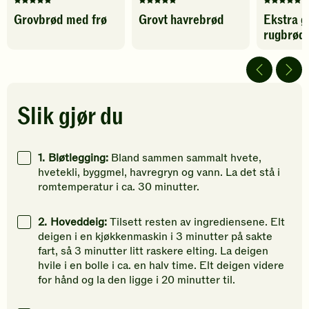
Denne
Denne
Denne
Grovbrød med frø
Grovt havrebrød
Ekstra g
oppskriften
oppskriften
oppskrif
rugbrød
har
har
har
fått
fått
fått
5
5
5
av
av
av
5
5
5
stjerner.
stjerner.
stjerner.
Slik gjør du
Klikk
Klikk
Klikk
for
for
for
å
å
å
1.
Bløtlegging:
Bland sammen sammalt hvete,
gi
gi
gi
hvetekli, byggmel, havregryn og vann. La det stå i
din
din
din
romtemperatur i ca. 30 minutter.
vurdering.
vurdering.
vurdering
2.
Hoveddeig:
Tilsett resten av ingrediensene. Elt
deigen i en kjøkkenmaskin i 3 minutter på sakte
fart, så 3 minutter litt raskere elting. La deigen
hvile i en bolle i ca. en halv time. Elt deigen videre
for hånd og la den ligge i 20 minutter til.