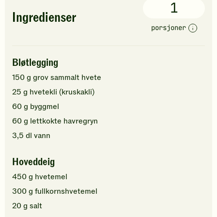
1
Ingredienser
porsjoner
Bløtlegging
150
g
grov sammalt hvete
25
g
hvetekli (kruskakli)
60
g
byggmel
60
g
lettkokte havregryn
3,5
dl
vann
Hoveddeig
450
g
hvetemel
300
g
fullkornshvetemel
20
g
salt