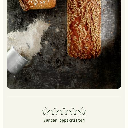
1
2
3
4
5
stjerner
stjerner
stjerner
stjerner
stjerner
Vurder oppskriften