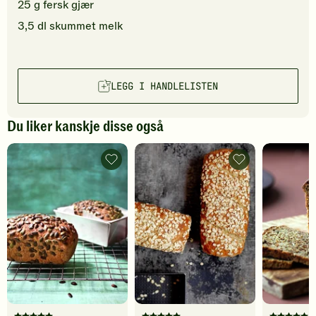
25
g
fersk
gjær
3,5
dl
skummet melk
LEGG I HANDLELISTEN
Du liker kanskje disse også
Grovbrød
Grovt
med
havrebrød
frø
-
-
legg
legg
til
til
favoritter
favoritter