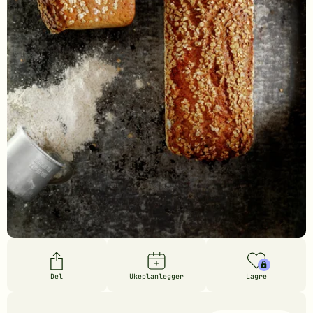
Del
Ukeplanlegger
Lagre