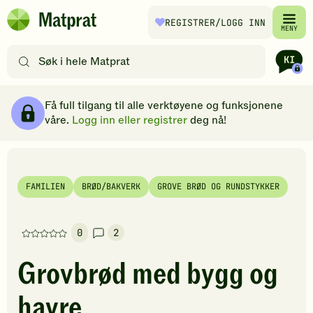
Hopp til hovedinnhold
REGISTRER
/LOGG INN
Matprat
MENY
hjemmeside
Søk
etter
oppskrifter
Ingredienser
Slik gjør du
Kommentarer
Brødsmulesti
eller
Få full tilgang til alle verktøyene og funksjonene
filtre
våre.
Logg inn eller registrer
deg nå!
FAMILIEN
BRØD/BAKVERK
GROVE BRØD OG RUNDSTYKKER
0
2
Denne
oppskriften
Grovbrød med bygg og
har
foreløpig
havre
ingen