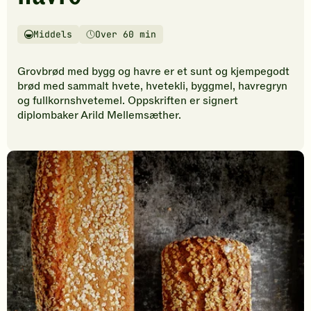
vurderinger.
Bli
den
Middels
Over 60 min
Vanskelighetsgrad
Tilberedningstid
første
til
Grovbrød med bygg og havre er et sunt og kjempegodt
å
brød med sammalt hvete, hvetekli, byggmel, havregryn
vurdere
og fullkornshvetemel. Oppskriften er signert
denne
diplombaker Arild Mellemsæther.
oppskriften.