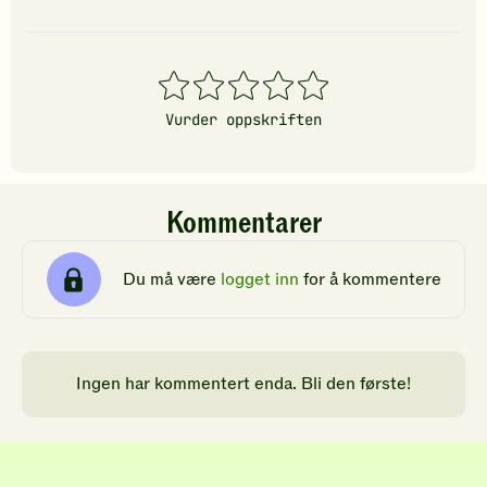
1
2
3
4
5
stjerner
stjerner
stjerner
stjerner
stjerner
Vurder oppskriften
Kommentarer
Du må være
logget inn
for å kommentere
Ingen har kommentert enda. Bli den første!