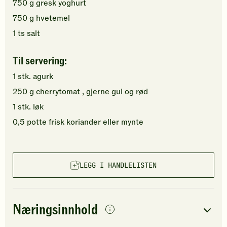
750
g
gresk yoghurt
750
g
hvetemel
1
ts
salt
Til servering:
1
stk.
agurk
250
g
cherrytomat
, gjerne gul og rød
1
stk.
løk
0,5
potte
frisk koriander
eller mynte
LEGG I HANDLELISTEN
Næringsinnhold