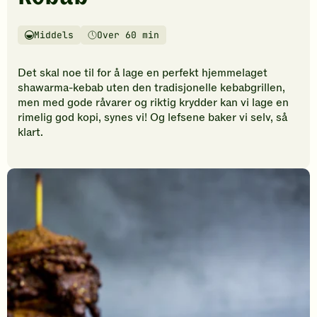
vurderinger.
Bli
den
Middels
Over 60 min
Vanskelighetsgrad
Tilberedningstid
første
til
Det skal noe til for å lage en perfekt hjemmelaget
å
shawarma-kebab uten den tradisjonelle kebabgrillen,
vurdere
men med gode råvarer og riktig krydder kan vi lage en
denne
rimelig god kopi, synes vi! Og lefsene baker vi selv, så
oppskriften.
klart.