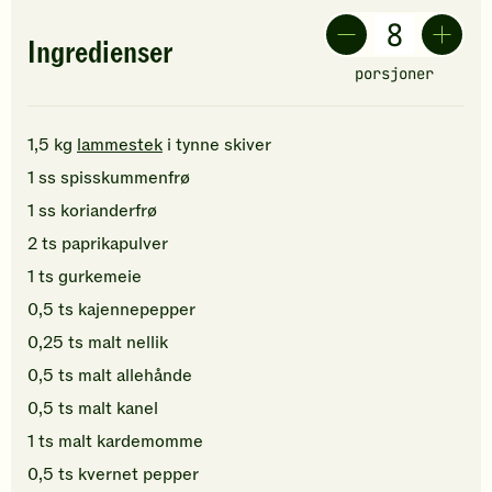
Ingredienser
porsjoner
1,5
kg
lammestek
i tynne skiver
1
ss
spisskummenfrø
1
ss
korianderfrø
2
ts
paprikapulver
1
ts
gurkemeie
0,5
ts
kajennepepper
0,25
ts
malt nellik
0,5
ts
malt allehånde
0,5
ts
malt kanel
1
ts
malt kardemomme
0,5
ts
kvernet pepper