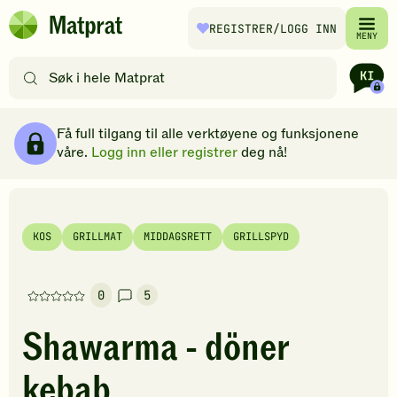
Hopp til hovedinnhold
REGISTRER
/LOGG INN
Matprat
MENY
hjemmeside
Søk
etter
oppskrifter
Ingredienser
Slik gjør du
Kommentarer
Brødsmulesti
eller
Få full tilgang til alle verktøyene og funksjonene
filtre
våre.
Logg inn eller registrer
deg nå!
KOS
GRILLMAT
MIDDAGSRETT
GRILLSPYD
0
5
Denne
oppskriften
Shawarma - döner
har
foreløpig
kebab
ingen