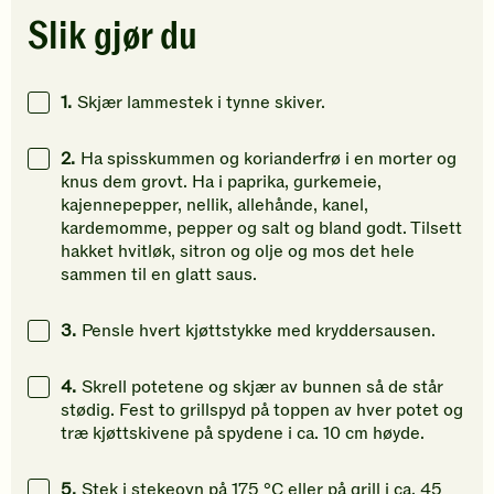
Klikk
Klikk
Klikk
Slik gjør du
for
for
for
å
å
å
gi
gi
gi
1.
Skjær lammestek i tynne skiver.
din
din
din
vurdering.
vurdering.
vurdering
2.
Ha spisskummen og korianderfrø i en morter og
knus dem grovt. Ha i paprika, gurkemeie,
kajennepepper, nellik, allehånde, kanel,
kardemomme, pepper og salt og bland godt. Tilsett
hakket hvitløk, sitron og olje og mos det hele
sammen til en glatt saus.
3.
Pensle hvert kjøttstykke med kryddersausen.
4.
Skrell potetene og skjær av bunnen så de står
stødig. Fest to grillspyd på toppen av hver potet og
træ kjøttskivene på spydene i ca. 10 cm høyde.
5.
Stek i stekeovn på 175 °C eller på grill i ca. 45