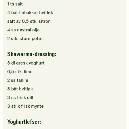
1
ts
salt
4
båt
finhakket
hvitløk
saft av
0,5
stk.
sitron
4
ss
nøytral olje
2
stk.
store
potet
Shawarma-dressing:
3
dl
gresk yoghurt
0,5
stk.
lime
2
ss
tahini
3
båt
hvitløk
3
ss
frisk dill
3
stilk
frisk mynte
Yoghurtlefser: