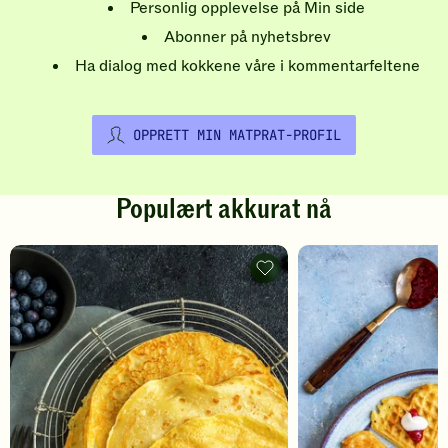
Personlig opplevelse på Min side
Abonner på nyhetsbrev
Ha dialog med kokkene våre i kommentarfeltene
OPPRETT MIN MATPRAT-PROFIL
Populært akkurat nå
Pannekaker
-
legg
til
favoritter