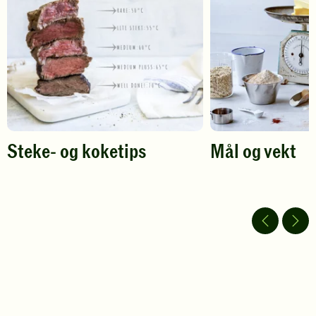
din
din
vurdering.
vurdering.
Steke- og koketips
Mål og vekt