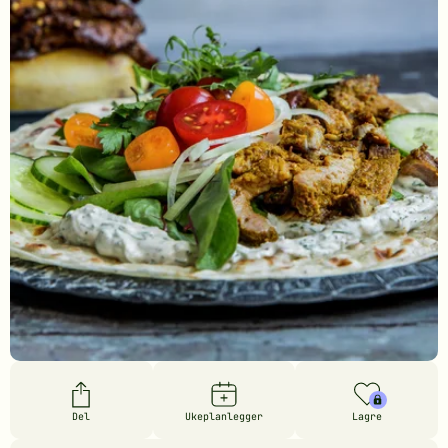
Del
Ukeplanlegger
Lagre