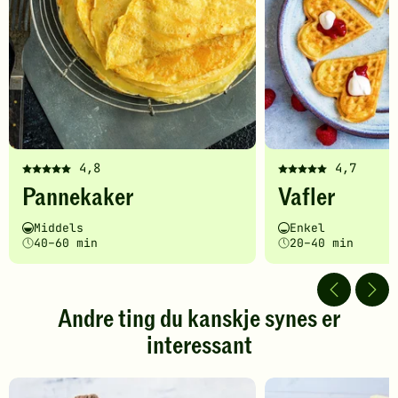
4,8
4,7
Denne
Denne
Pannekaker
Vafler
oppskriften
oppskriften
har
har
Vanskelighetsgrad
Tilberedningstid
Vanskelighetsgrad
Tilberedningstid
Middels
Enkel
fått
fått
40–60 min
20–40 min
5
5
av
av
5
5
stjerner.
stjerner.
Andre ting du kanskje synes er
Klikk
Klikk
interessant
for
for
å
å
gi
gi