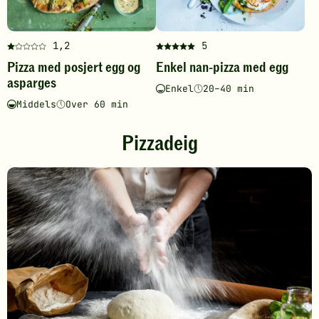
-
legg
legg
til
til
favoritt
favoritter
1,2
5
Denne
Denne
Pizza med posjert egg og
Enkel nan-pizza med egg
oppskriften
oppskriften
asparges
har
har
Enkel
20–40 min
Vanskelighetsgrad
Tilberedningstid
fått
fått
Middels
Over 60 min
Vanskelighetsgrad
Tilberedningstid
1
5
av
av
Pizzadeig
5
5
stjerner.
stjerner.
Klikk
Klikk
for
for
å
å
gi
gi
din
din
vurdering.
vurdering.