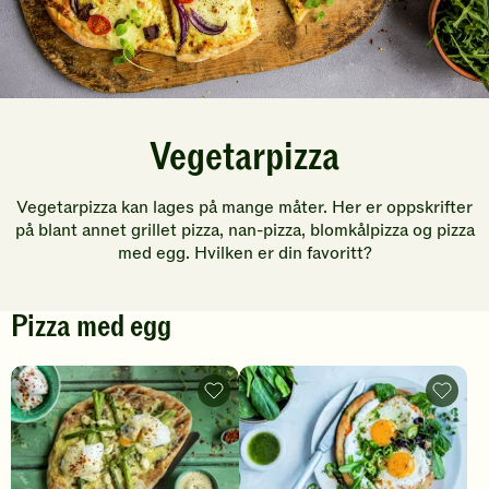
Vegetarpizza
Vegetarpizza kan lages på mange måter. Her er oppskrifter
på blant annet grillet pizza, nan-pizza, blomkålpizza og pizza
med egg. Hvilken er din favoritt?
Pizza med egg
Pizza
Enkel
med
nan-
posjert
pizza
egg
med
og
egg
asparges
-