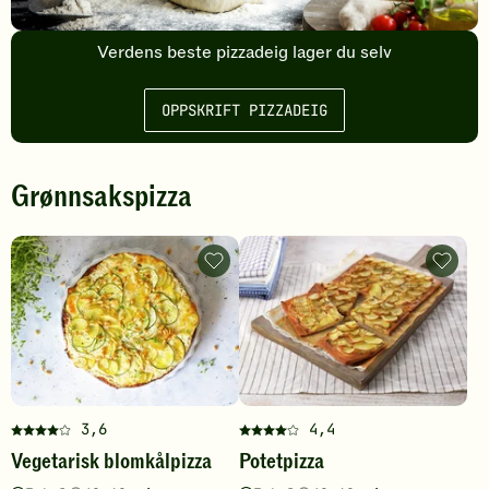
Verdens beste pizzadeig lager du selv
OPPSKRIFT PIZZADEIG
Grønnsakspizza
Vegetarisk
Potetpi
blomkålpizza
-
-
legg
legg
til
til
favoritt
favoritter
3,6
4,4
Denne
Denne
Vegetarisk blomkålpizza
Potetpizza
oppskriften
oppskriften
har
har