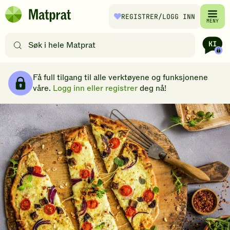
Hopp til hovedinnhold
REGISTRER
/LOGG INN
Matprat
MENY
hjemmeside
Søk
etter
oppskrifter
Brødsmulesti
eller
Få full tilgang til alle verktøyene og funksjonene
filtre
våre.
Logg inn eller registrer
deg nå!