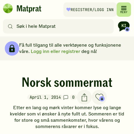
Hopp til hovedinnhold
REGISTRER
/LOGG INN
Matprat
MENY
hjemmeside
Søk
etter
oppskrifter
Brødsmulesti
eller
Få full tilgang til alle verktøyene og funksjonene
filtre
våre.
Logg inn eller registrer
deg nå!
Norsk sommermat
April 1, 2014
0
Etter en lang og mørk vinter kommer lyse og lange
kvelder som vi ønsker å nyte fullt ut. Sommeren er tid
for store og små sammenkomster, hvor vårens og
sommerens råvarer er i fokus.