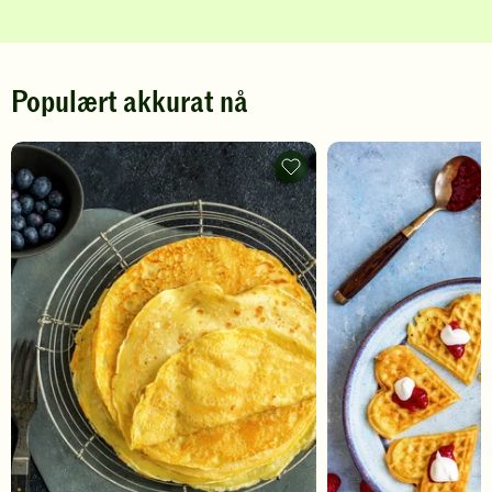
Populært akkurat nå
Pannekaker
-
legg
til
favoritter