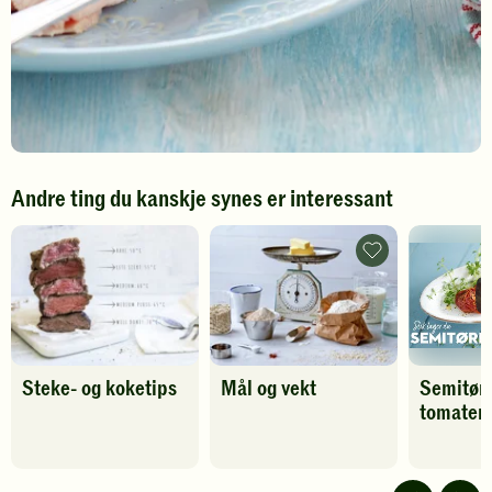
Andre ting du kanskje synes er interessant
Mål
og
vekt
-
legg
til
favoritter
Steke- og koketips
Mål og vekt
Semitør
tomater
Spill
av