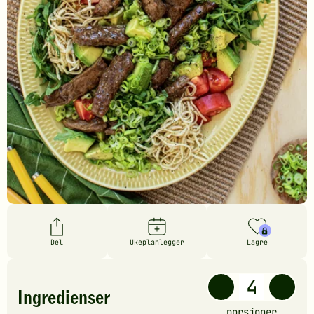
Del
Ukeplanlegger
Lagre
Ingredienser
porsjoner