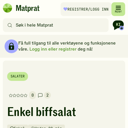
Hopp til hovedinnhold
REGISTRER
/LOGG INN
Matprat
MENY
hjemmeside
Søk
etter
oppskrifter
Ingredienser
Slik gjør du
Kommentarer
Brødsmulesti
eller
Få full tilgang til alle verktøyene og funksjonene
filtre
våre.
Logg inn eller registrer
deg nå!
SALATER
0
2
Denne
oppskriften
Enkel biffsalat
har
foreløpig
ingen