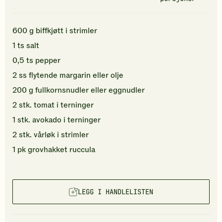
600
g
biffkjøtt i strimler
1
ts
salt
0,5
ts
pepper
2
ss
flytende margarin
eller olje
200
g
fullkornsnudler
eller eggnudler
2
stk.
tomat
i terninger
1
stk.
avokado
i terninger
2
stk.
vårløk
i strimler
1
pk
grovhakket
ruccula
LEGG I HANDLELISTEN