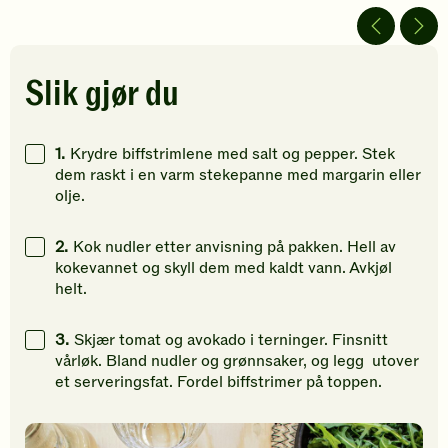
av
av
vurdering
5
5
Bli
stjerner.
stjerner.
den
Klikk
Klikk
første
Slik gjør du
for
for
til
å
å
å
gi
gi
vurdere
1.
Krydre biffstrimlene med salt og pepper. Stek
din
din
denne
dem raskt i en varm stekepanne med margarin eller
vurdering.
vurdering.
oppskrift
olje.
2.
Kok nudler etter anvisning på pakken. Hell av
kokevannet og skyll dem med kaldt vann. Avkjøl
helt.
3.
Skjær tomat og avokado i terninger. Finsnitt
vårløk. Bland nudler og grønnsaker, og legg utover
et serveringsfat. Fordel biffstrimer på toppen.