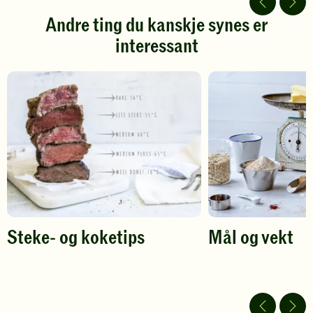
5
5
stjerner.
stjerner.
Andre ting du kanskje synes er
Klikk
Klikk
interessant
for
for
å
å
gi
gi
din
din
vurdering.
vurdering.
Steke- og koketips
Mål og vekt