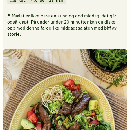
Enkel
Under 20 min
vurderinger.
Vanskelighetsgrad
Tilberedningstid
Bli
den
Biffsalat er ikke bare en sunn og god middag, det går
første
også kjapt! På under under 20 minutter kan du diske
til
opp med denne fargerike middagssalaten med biff av
å
storfe.
vurdere
denne
oppskriften.