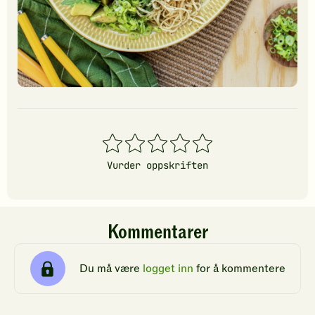
1
2
3
4
5
stjerner
stjerner
stjerner
stjerner
stjerner
Vurder oppskriften
Kommentarer
Du må være
logget inn
for å kommentere