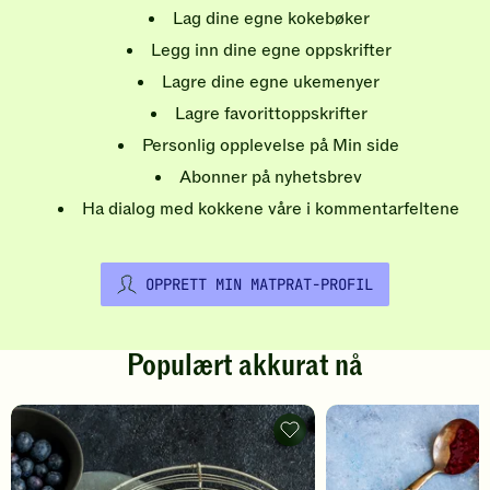
Lag dine egne kokebøker
Legg inn dine egne oppskrifter
Lagre dine egne ukemenyer
Lagre favorittoppskrifter
Personlig opplevelse på Min side
Abonner på nyhetsbrev
Ha dialog med kokkene våre i kommentarfeltene
OPPRETT MIN MATPRAT-PROFIL
Populært akkurat nå
Pannekaker
-
legg
til