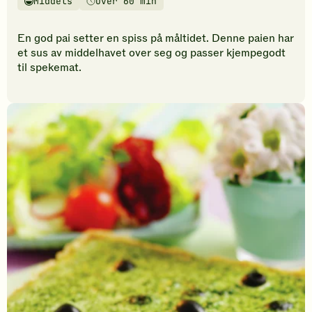
Middels
Over 60 min
vurderinger.
Vanskelighetsgrad
Tilberedningstid
Bli
den
En god pai setter en spiss på måltidet. Denne paien har
første
et sus av middelhavet over seg og passer kjempegodt
til
til spekemat.
å
vurdere
denne
oppskriften.