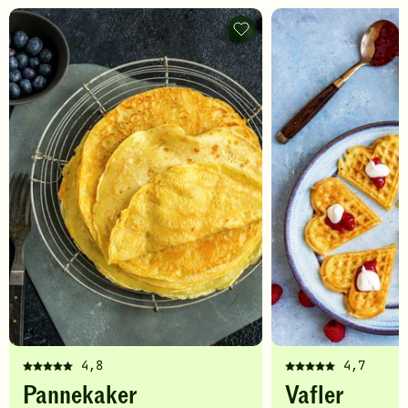
Pannekaker
-
legg
til
favoritter
4,8
4,7
Denne
Denne
Pannekaker
Vafler
oppskriften
oppskriften