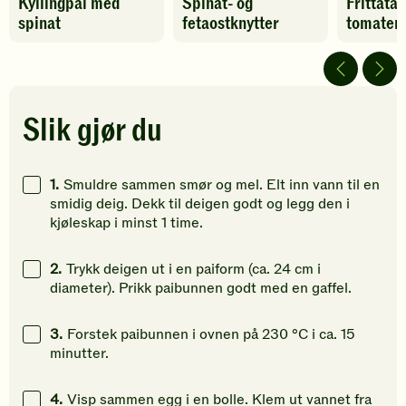
Kyllingpai med
Spinat- og
Frittata
oppskriften
oppskriften
oppskrif
spinat
fetaostknytter
tomater 
har
har
har
fått
fått
fått
5
4
5
av
av
av
5
5
5
stjerner.
stjerner.
stjerner.
Slik gjør du
Klikk
Klikk
Klikk
for
for
for
å
å
å
1.
Smuldre sammen smør og mel. Elt inn vann til en
gi
gi
gi
smidig deig. Dekk til deigen godt og legg den i
din
din
din
kjøleskap i minst 1 time.
vurdering.
vurdering.
vurdering
2.
Trykk deigen ut i en paiform (ca. 24 cm i
diameter). Prikk paibunnen godt med en gaffel.
3.
Forstek paibunnen i ovnen på 230 °C i ca. 15
minutter.
4.
Visp sammen egg i en bolle. Klem ut vannet fra