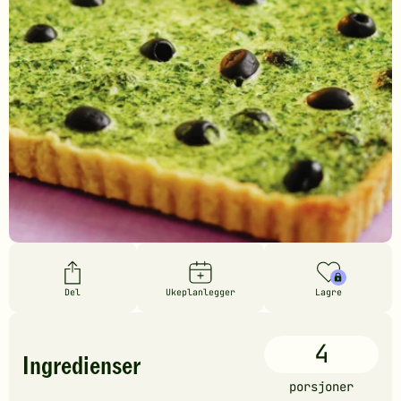
Del
Ukeplanlegger
Lagre
4
Ingredienser
porsjoner