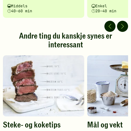
har
har
Vanskelighetsgrad
Tilberedningstid
Vanskelighetsgrad
Tilberedningstid
Middels
Enkel
fått
fått
40–60 min
20–40 min
5
5
av
av
5
5
stjerner.
stjerner.
Andre ting du kanskje synes er
Klikk
Klikk
interessant
for
for
å
å
gi
gi
din
din
vurdering.
vurdering.
Steke- og koketips
Mål og vekt