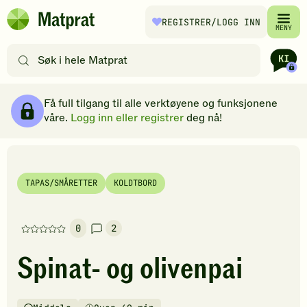
Hopp til hovedinnhold
REGISTRER
/LOGG INN
Matprat
MENY
hjemmeside
Søk
etter
oppskrifter
Ingredienser
Slik gjør du
Kommentarer
Brødsmulesti
eller
Få full tilgang til alle verktøyene og funksjonene
filtre
våre.
Logg inn eller registrer
deg nå!
TAPAS/SMÅRETTER
KOLDTBORD
0
2
Denne
oppskriften
Spinat- og olivenpai
har
foreløpig
ingen