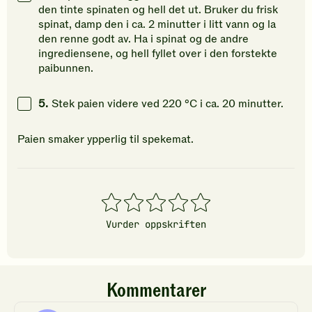
den tinte spinaten og hell det ut. Bruker du frisk
spinat, damp den i ca. 2 minutter i litt vann og la
den renne godt av. Ha i spinat og de andre
ingrediensene, og hell fyllet over i den forstekte
paibunnen.
5.
Stek paien videre ved 220 °C i ca. 20 minutter.
Paien smaker ypperlig til spekemat.
1
2
3
4
5
stjerner
stjerner
stjerner
stjerner
stjerner
Vurder oppskriften
Kommentarer