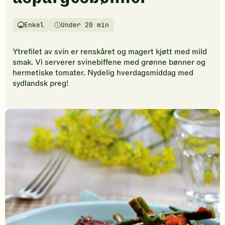
vurderinger.
Bli
den
Enkel
Under 20 min
Vanskelighetsgrad
Tilberedningstid
første
til
Ytrefilet av svin er renskåret og magert kjøtt med mild
å
smak. Vi serverer svinebiffene med grønne bønner og
vurdere
hermetiske tomater. Nydelig hverdagsmiddag med
denne
sydlandsk preg!
oppskriften.