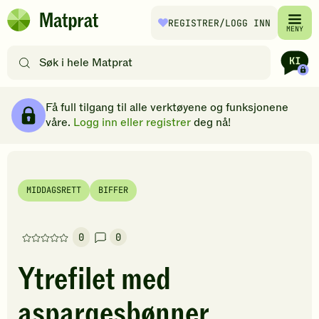
Hopp til hovedinnhold
REGISTRER
/LOGG INN
Matprat
MENY
hjemmeside
Søk
etter
oppskrifter
Ingredienser
Slik gjør du
Kommentarer
Brødsmulesti
eller
Få full tilgang til alle verktøyene og funksjonene
filtre
våre.
Logg inn eller registrer
deg nå!
MIDDAGSRETT
BIFFER
0
0
Denne
oppskriften
Ytrefilet med
har
foreløpig
aspargesbønner
ingen