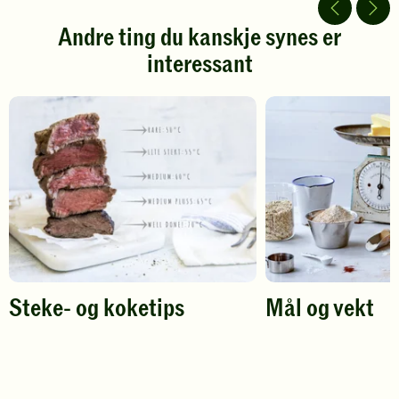
5
5
stjerner.
stjerner.
Andre ting du kanskje synes er
Klikk
Klikk
interessant
for
for
å
å
gi
gi
din
din
vurdering.
vurdering.
Steke- og koketips
Mål og vekt