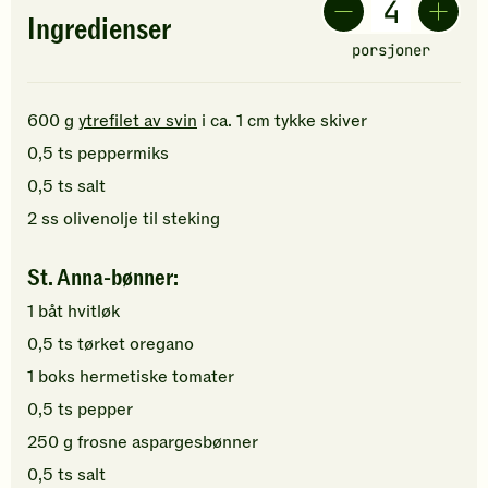
Ingredienser
porsjoner
600
g
ytrefilet av svin
i ca. 1 cm tykke skiver
0,5
ts
peppermiks
0,5
ts
salt
2
ss
olivenolje
til steking
St. Anna-bønner:
1
båt
hvitløk
0,5
ts
tørket oregano
1
boks
hermetiske tomater
0,5
ts
pepper
250
g
frosne aspargesbønner
0,5
ts
salt