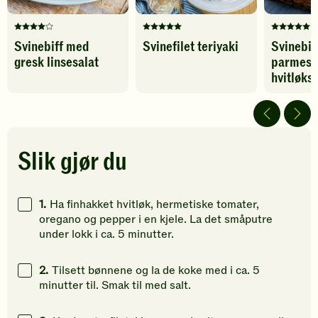
Denne
Denne
Denne
Svinebiff med
Svinefilet teriyaki
Svinebif
oppskriften
oppskriften
oppskrif
gresk linsesalat
parmesa
har
har
har
fått
fått
fått
hvitløks
4
5
5
av
av
av
5
5
5
stjerner.
stjerner.
stjerner.
Klikk
Klikk
Klikk
Slik gjør du
for
for
for
å
å
å
gi
gi
gi
1.
Ha finhakket hvitløk, hermetiske tomater,
din
din
din
oregano og pepper i en kjele. La det småputre
vurdering.
vurdering.
vurdering
under lokk i ca. 5 minutter.
2.
Tilsett bønnene og la de koke med i ca. 5
minutter til. Smak til med salt.