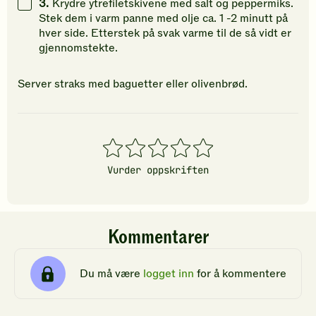
3.
Krydre ytrefiletskivene med salt og peppermiks.
Stek dem i varm panne med olje ca. 1 -2 minutt på
hver side. Etterstek på svak varme til de så vidt er
gjennomstekte.
Server straks med baguetter eller olivenbrød.
1
2
3
4
5
stjerner
stjerner
stjerner
stjerner
stjerner
Vurder oppskriften
Kommentarer
Du må være
logget inn
for å kommentere