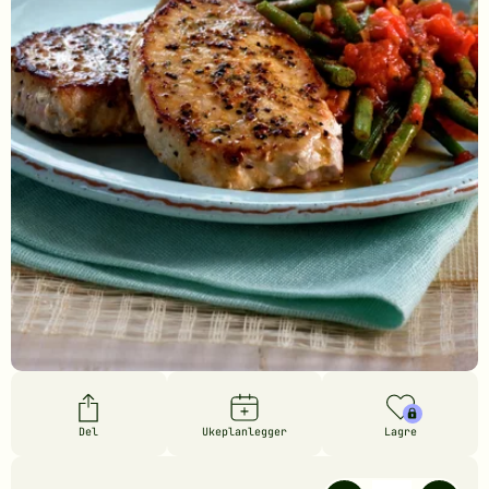
Del
Ukeplanlegger
Lagre