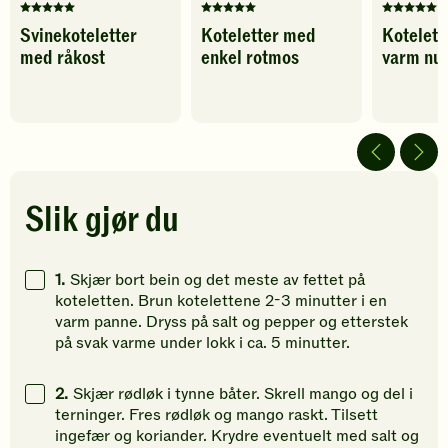
Denne
Denne
Denne
Svinekoteletter
Koteletter med
Kotelet
oppskriften
oppskriften
oppskrif
med råkost
enkel rotmos
varm nud
har
har
har
fått
fått
fått
5
5
5
av
av
av
5
5
5
stjerner.
stjerner.
stjerner.
Klikk
Klikk
Klikk
for
for
for
Slik gjør du
å
å
å
gi
gi
gi
din
din
din
1.
Skjær bort bein og det meste av fettet på
vurdering.
vurdering.
vurdering
koteletten. Brun kotelettene 2-3 minutter i en
varm panne. Dryss på salt og pepper og etterstek
på svak varme under lokk i ca. 5 minutter.
2.
Skjær rødløk i tynne båter. Skrell mango og del i
terninger. Fres rødløk og mango raskt. Tilsett
ingefær og koriander. Krydre eventuelt med salt og