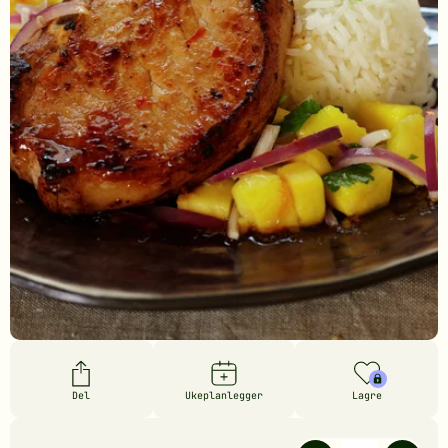
Del
Ukeplanlegger
Lagre