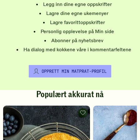
Legg inn dine egne oppskrifter
Lagre dine egne ukemenyer
Lagre favorittoppskrifter
Personlig opplevelse på Min side
Abonner på nyhetsbrev
Ha dialog med kokkene våre i kommentarfeltene
OPPRETT MIN MATPRAT-PROFIL
Populært akkurat nå
Pannekaker
-
legg
til
favoritter