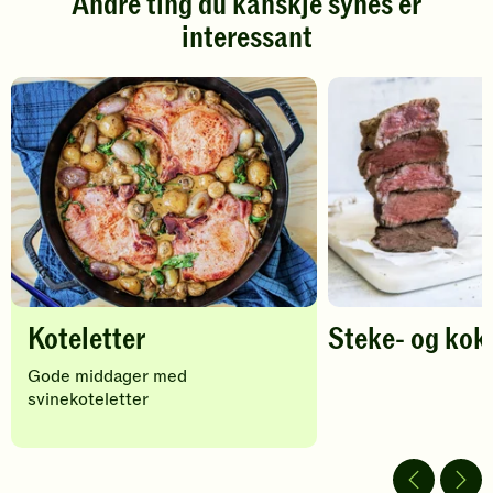
Andre ting du kanskje synes er
Klikk
Klikk
interessant
for
for
å
å
gi
gi
din
din
vurdering.
vurdering.
Koteletter
Steke- og kok
Gode middager med
svinekoteletter