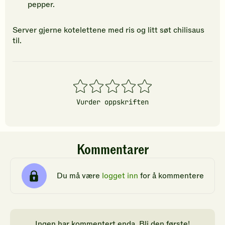
pepper.
Server gjerne kotelettene med ris og litt søt chilisaus
til.
1
2
3
4
5
stjerner
stjerner
stjerner
stjerner
stjerner
Vurder oppskriften
Kommentarer
Du må være
logget inn
for å kommentere
Ingen har kommentert enda. Bli den første!