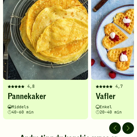
4,8
4,7
Denne
Denne
Pannekaker
Vafler
oppskriften
oppskriften
har
har
Vanskelighetsgrad
Tilberedningstid
Vanskelighetsgrad
Tilberedningstid
Middels
Enkel
fått
fått
40–60 min
20–40 min
5
5
av
av
5
5
stjerner.
stjerner.