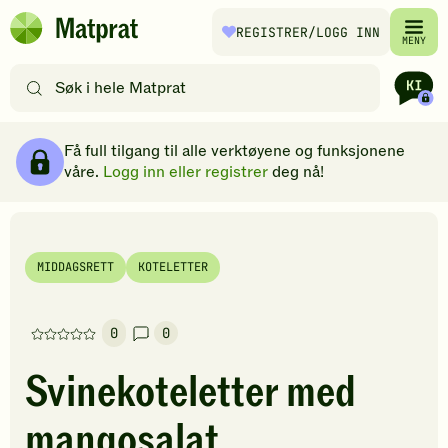
Hopp til hovedinnhold
REGISTRER
/LOGG INN
Matprat
MENY
hjemmeside
Søk
etter
oppskrifter
Ingredienser
Slik gjør du
Kommentarer
Brødsmulesti
eller
Få full tilgang til alle verktøyene og funksjonene
filtre
våre.
Logg inn eller registrer
deg nå!
MIDDAGSRETT
KOTELETTER
0
0
Denne
oppskriften
Svinekoteletter med
har
foreløpig
mangosalat
ingen