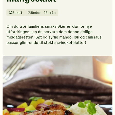
vurderinger.
Bli
den
Enkel
Under 20 min
Vanskelighetsgrad
Tilberedningstid
første
til
Om du tror familiens smaksløker er klar for nye
å
utfordringer, kan du servere dem denne deilige
vurdere
middagsretten. Søt og syrlig mango, løk og chilisaus
denne
passer glimrende til stekte svinekoteletter!
oppskriften.