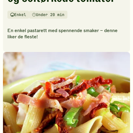
vurderinger.
Bli
den
Enkel
Under 20 min
Vanskelighetsgrad
Tilberedningstid
første
til
En enkel pastarett med spennende smaker – denne
å
liker de fleste!
vurdere
denne
oppskriften.