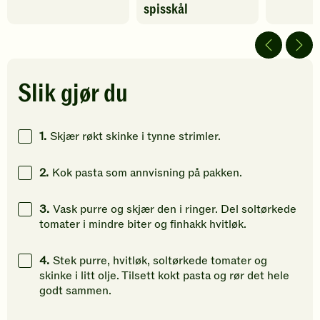
fått
fått
fått
spisskål
5
5
4
av
av
av
5
5
5
stjerner.
stjerner.
stjerner.
Klikk
Klikk
Klikk
Slik gjør du
for
for
for
å
å
å
gi
gi
gi
1.
Skjær røkt skinke i tynne strimler.
din
din
din
vurdering.
vurdering.
vurdering
2.
Kok pasta som annvisning på pakken.
3.
Vask purre og skjær den i ringer. Del soltørkede
tomater i mindre biter og finhakk hvitløk.
4.
Stek purre, hvitløk, soltørkede tomater og
skinke i litt olje. Tilsett kokt pasta og rør det hele
godt sammen.