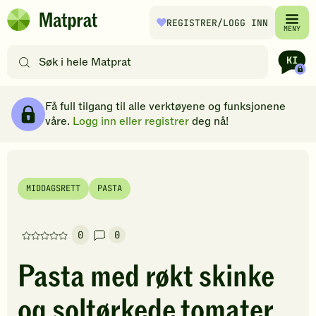
Hopp til hovedinnhold
REGISTRER
/LOGG INN
Matprat
MENY
hjemmeside
Søk
etter
oppskrifter
Ingredienser
Slik gjør du
Kommentarer
Brødsmulesti
eller
Få full tilgang til alle verktøyene og funksjonene
filtre
våre.
Logg inn eller registrer
deg nå!
MIDDAGSRETT
PASTA
0
0
Denne
oppskriften
Pasta med røkt skinke
har
foreløpig
og soltørkede tomater
ingen