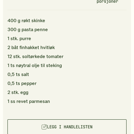
porsjoner
400
g
røkt skinke
300
g
pasta penne
1
stk.
purre
2
båt
finhakket
hvitløk
12
stk.
soltørkede tomater
1
ts
nøytral olje
til steking
0,5
ts
salt
0,5
ts
pepper
2
stk.
egg
1
ss
revet
parmesan
LEGG I HANDLELISTEN