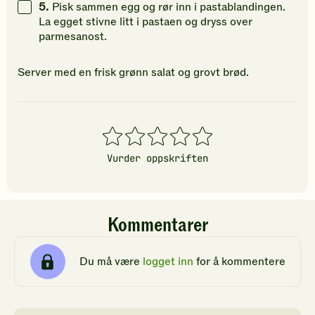
5.
Pisk sammen egg og rør inn i pastablandingen.
La egget stivne litt i pastaen og dryss over
parmesanost.
Server med en frisk grønn salat og grovt brød.
1
2
3
4
5
stjerner
stjerner
stjerner
stjerner
stjerner
Vurder oppskriften
Kommentarer
Du må være
logget inn
for å kommentere