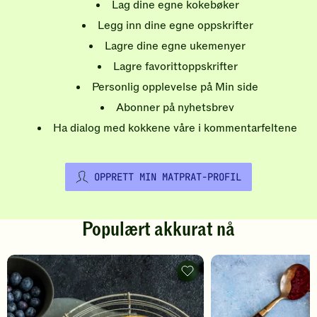
Lag dine egne kokebøker
Legg inn dine egne oppskrifter
Lagre dine egne ukemenyer
Lagre favorittoppskrifter
Personlig opplevelse på Min side
Abonner på nyhetsbrev
Ha dialog med kokkene våre i kommentarfeltene
OPPRETT MIN MATPRAT-PROFIL
Populært akkurat nå
Pannekaker
-
legg
til