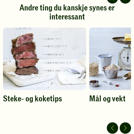
stjerner.
stjerner.
Andre ting du kanskje synes er
Klikk
Klikk
interessant
for
for
å
å
gi
gi
din
din
vurdering.
vurdering.
Steke- og koketips
Mål og vekt