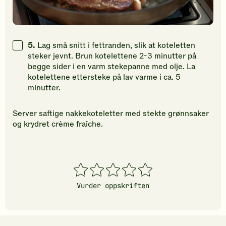
5.
Lag små snitt i fettranden, slik at koteletten
steker jevnt. Brun kotelettene 2-3 minutter på
begge sider i en varm stekepanne med olje. La
kotelettene ettersteke på lav varme i ca. 5
minutter.
Server saftige nakkekoteletter med stekte grønnsaker
og krydret crème fraîche.
1
2
3
4
5
stjerner
stjerner
stjerner
stjerner
stjerner
Vurder oppskriften