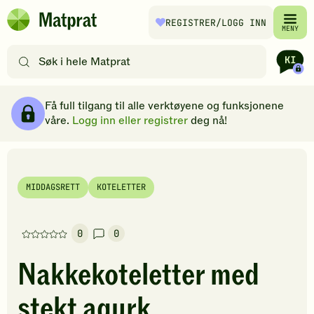
Hopp til hovedinnhold
REGISTRER
/LOGG INN
Matprat
MENY
hjemmeside
Søk
etter
oppskrifter
Ingredienser
Slik gjør du
Kommentarer
Brødsmulesti
eller
Få full tilgang til alle verktøyene og funksjonene
filtre
våre.
Logg inn eller registrer
deg nå!
MIDDAGSRETT
KOTELETTER
0
0
Denne
oppskriften
Nakkekoteletter med
har
foreløpig
stekt agurk
ingen