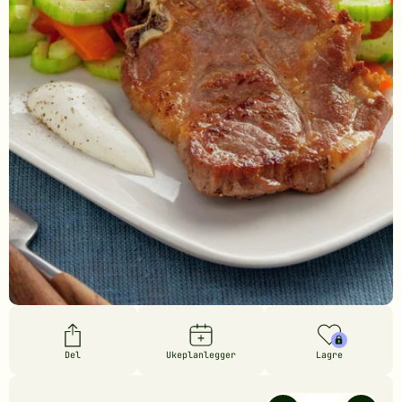
Del
Ukeplanlegger
Lagre