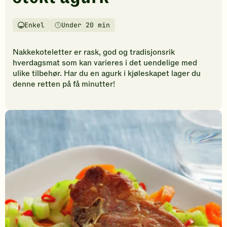
vurderinger.
Bli
den
Enkel
Under 20 min
Vanskelighetsgrad
Tilberedningstid
første
til
Nakkekoteletter er rask, god og tradisjonsrik
å
hverdagsmat som kan varieres i det uendelige med
vurdere
ulike tilbehør. Har du en agurk i kjøleskapet lager du
denne
denne retten på få minutter!
oppskriften.