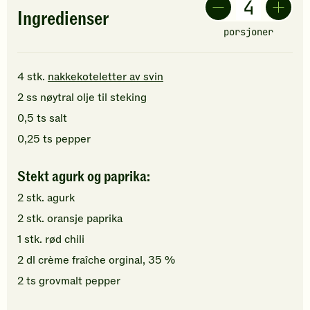
Ingredienser
porsjoner
4
stk.
nakkekoteletter av svin
2
ss
nøytral olje
til steking
0,5
ts
salt
0,25
ts
pepper
Stekt agurk og paprika:
2
stk.
agurk
2
stk.
oransje paprika
1
stk.
rød chili
2
dl
crème fraîche orginal, 35 %
2
ts
grovmalt
pepper