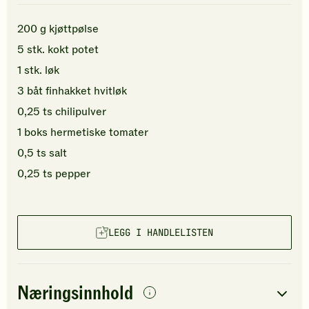
200
g
kjøttpølse
5
stk.
kokt
potet
1
stk.
løk
3
båt
finhakket
hvitløk
0,25
ts
chilipulver
1
boks
hermetiske tomater
0,5
ts
salt
0,25
ts
pepper
LEGG I HANDLELISTEN
Næringsinnhold