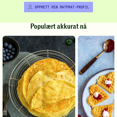
OPPRETT MIN MATPRAT-PROFIL
Populært akkurat nå
Pannekaker
-
legg
til
favoritter