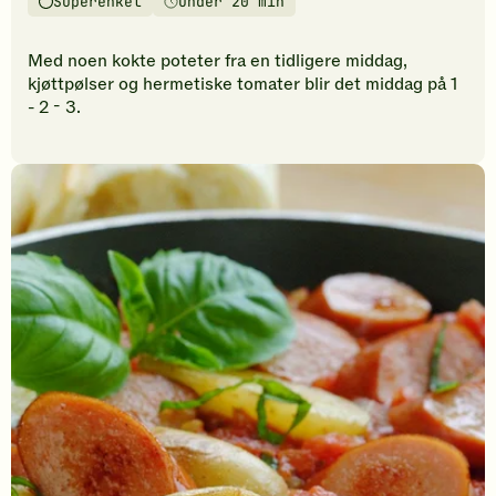
Superenkel
Under 20 min
vurderinger.
Vanskelighetsgrad
Tilberedningstid
Bli
den
Med noen kokte poteter fra en tidligere middag,
første
kjøttpølser og hermetiske tomater blir det middag på 1
til
- 2 - 3.
å
vurdere
denne
oppskriften.