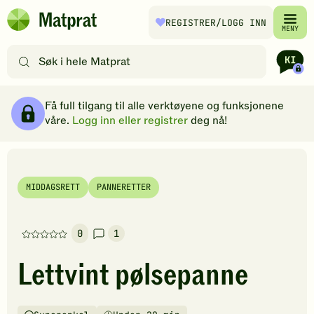
Hopp til hovedinnhold
REGISTRER
/LOGG INN
Matprat
MENY
hjemmeside
Søk
etter
oppskrifter
Ingredienser
Slik gjør du
Kommentarer
Brødsmulesti
eller
Få full tilgang til alle verktøyene og funksjonene
filtre
våre.
Logg inn eller registrer
deg nå!
MIDDAGSRETT
PANNERETTER
0
1
Denne
oppskriften
Lettvint pølsepanne
har
foreløpig
ingen