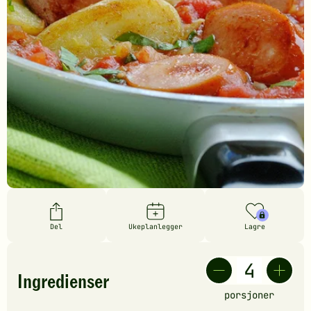
Del
Ukeplanlegger
Lagre
Ingredienser
porsjoner