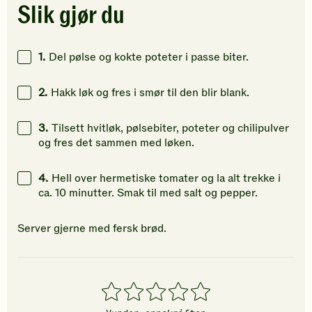
stjerner.
stjerner.
stjerner.
Slik gjør du
Klikk
Klikk
Klikk
for
for
for
å
å
å
1.
Del pølse og kokte poteter i passe biter.
gi
gi
gi
din
din
din
2.
Hakk løk og fres i smør til den blir blank.
vurdering.
vurdering.
vurdering
3.
Tilsett hvitløk, pølsebiter, poteter og chilipulver
og fres det sammen med løken.
4.
Hell over hermetiske tomater og la alt trekke i
ca. 10 minutter. Smak til med salt og pepper.
Server gjerne med fersk brød.
1
2
3
4
5
stjerner
stjerner
stjerner
stjerner
stjerner