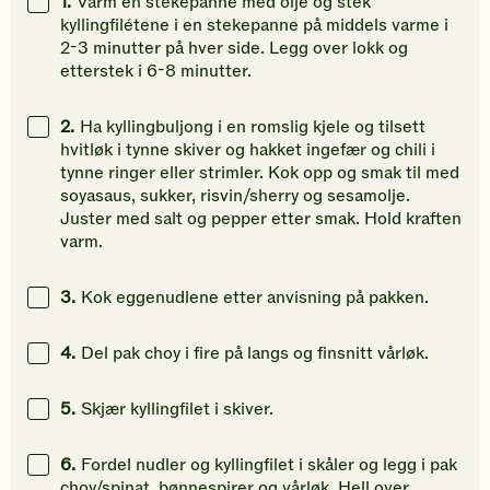
1.
Varm en stekepanne med olje og stek
din
din
din
kyllingfilétene i en stekepanne på middels varme i
vurdering.
vurdering.
vurdering
2-3 minutter på hver side. Legg over lokk og
etterstek i 6-8 minutter.
2.
Ha kyllingbuljong i en romslig kjele og tilsett
hvitløk i tynne skiver og hakket ingefær og chili i
tynne ringer eller strimler. Kok opp og smak til med
soyasaus, sukker, risvin/sherry og sesamolje.
Juster med salt og pepper etter smak. Hold kraften
varm.
3.
Kok eggenudlene etter anvisning på pakken.
4.
Del pak choy i fire på langs og finsnitt vårløk.
5.
Skjær kyllingfilet i skiver.
6.
Fordel nudler og kyllingfilet i skåler og legg i pak
choy/spinat, bønnespirer og vårløk. Hell over