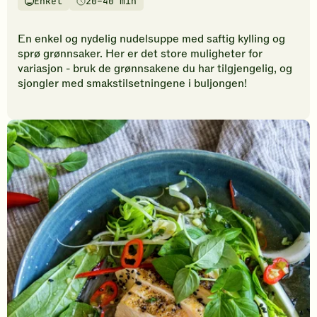
Enkel
20–40 min
vurderinger.
Vanskelighetsgrad
Tilberedningstid
Bli
den
En enkel og nydelig nudelsuppe med saftig kylling og
første
sprø grønnsaker. Her er det store muligheter for
til
variasjon - bruk de grønnsakene du har tilgjengelig, og
å
sjongler med smakstilsetningene i buljongen!
vurdere
denne
oppskriften.