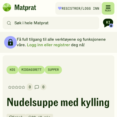
Hopp til hovedinnhold
REGISTRER
/LOGG INN
Matprat
MENY
hjemmeside
Søk
etter
oppskrifter
Ingredienser
Slik gjør du
Kommentarer
Brødsmulesti
eller
Få full tilgang til alle verktøyene og funksjonene
filtre
våre.
Logg inn eller registrer
deg nå!
KOS
MIDDAGSRETT
SUPPER
0
0
Denne
oppskriften
Nudelsuppe med kylling
har
foreløpig
ingen