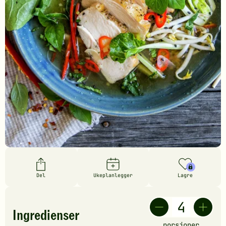
Del
Ukeplanlegger
Lagre
Ingredienser
porsjoner