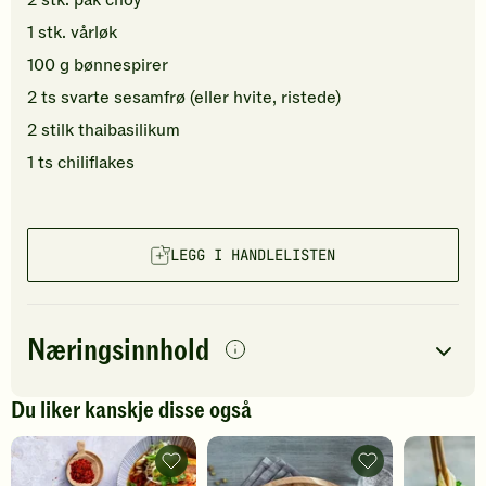
2
stk.
pak choy
1
stk.
vårløk
100
g
bønnespirer
2
ts
svarte sesamfrø
(eller hvite, ristede)
2
stilk
thaibasilikum
1
ts
chiliflakes
LEGG I HANDLELISTEN
Næringsinnhold
per
porsjon
Du liker kanskje disse også
Navn på
Energi
antall
382
kcal
næringsstoffet
Kyllingramen
Kyllingfilet
-
med