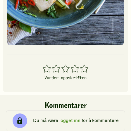
1
2
3
4
5
stjerner
stjerner
stjerner
stjerner
stjerner
Vurder oppskriften
Kommentarer
Du må være
logget inn
for å kommentere