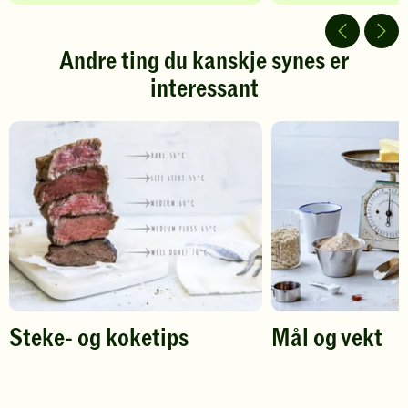
av
av
5
5
stjerner.
stjerner.
Andre ting du kanskje synes er
Klikk
Klikk
interessant
for
for
å
å
gi
gi
din
din
vurdering.
vurdering.
Steke- og koketips
Mål og vekt