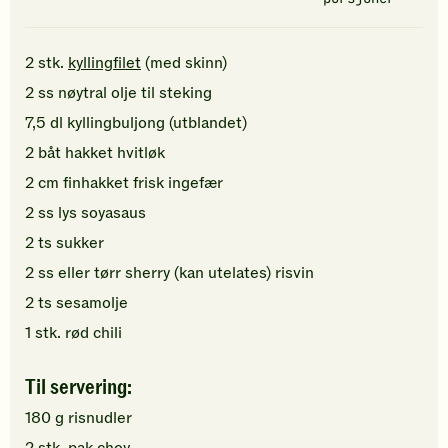
2
stk.
kyllingfilet
(med skinn)
2
ss
nøytral olje
til steking
7,5
dl
kyllingbuljong (utblandet)
2
båt
hakket
hvitløk
2
cm
finhakket
frisk ingefær
2
ss
lys soyasaus
2
ts
sukker
2
ss
eller tørr sherry (kan utelates)
risvin
2
ts
sesamolje
1
stk.
rød chili
Til servering:
180
g
risnudler