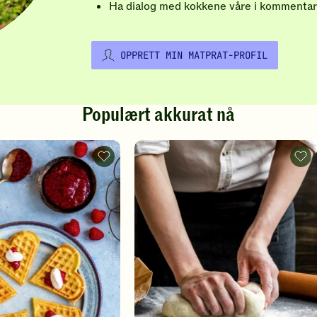
Ha dialog med kokkene våre i kommentar
OPPRETT MIN MATPRAT-PROFIL
Populært akkurat nå
Vafler
Pizz
-
-
legg
legg
til
til
favoritter
favo