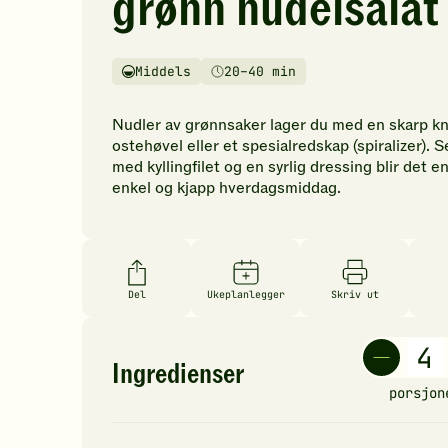
grønn nudelsalat
vurderinger.
Bli
den
Middels
20–40 min
første
Vanskelighetsgrad
Tilberedningstid
til
å
Nudler av grønnsaker lager du med en skarp kn
vurdere
ostehøvel eller et spesialredskap (spiralizer). S
denne
med kyllingfilet og en syrlig dressing blir det e
oppskriften.
enkel og kjapp hverdagsmiddag.
Del
Ukeplanlegger
Skriv ut
Ingredienser
porsjon