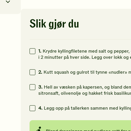
av
av
av
5
5
5
stjerner.
stjerner.
st
Klikk
Klikk
Kl
Slik gjør du
for
for
fo
8
kcal
å
å
å
gi
gi
gi
12
g
din
din
di
vurdering.
vurdering.
vu
43
g
1.
Krydre kyllingfiletene med salt og pepper
i 2 minutter på hver side. Legg over lokk og 
6
g
2.
Kutt squash og gulrot til tynne «nudler» m
3.
Hell av væsken på kapersen, og bland d
sitronsaft, olivenolje og hakket frisk basilik
4.
Legg opp på tallerken sammen med kylling