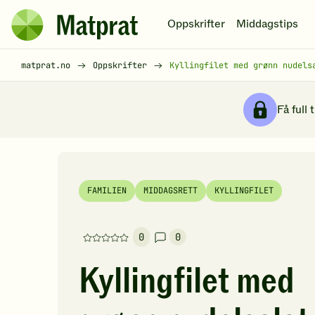
Hopp til hovedinnhold
Oppskrifter
Middagstips
Matprat
hjemmeside
Brødsmulesti
matprat.no
Oppskrifter
Kyllingfilet med grønn nudels
Få full 
FAMILIEN
MIDDAGSRETT
KYLLINGFILET
0
0
Denne
oppskriften
Kyllingfilet med
har
foreløpig
ingen