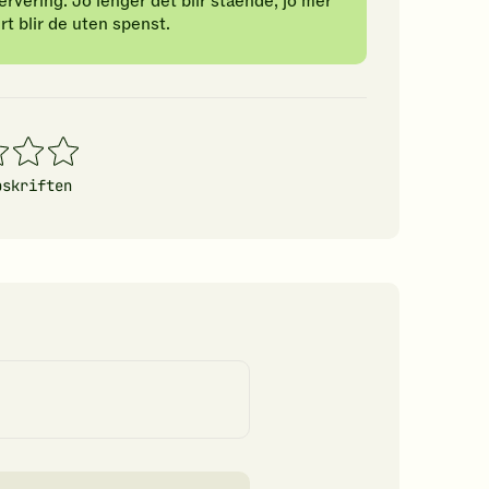
rvering. Jo lenger det blir stående, jo mer
t blir de uten spenst.
4
5
erner
stjerner
stjerner
pskriften