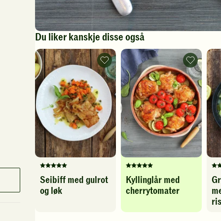
Du liker kanskje disse også
Seibiff
Kyllinglår
med
med
gulrot
cherrytom
og
-
løk
legg
-
til
legg
favoritter
til
favoritter
Denne
Denne
De
Seibiff med gulrot
Kyllinglår med
Gr
oppskriften
oppskriften
op
og løk
cherrytomater
me
har
har
ha
fått
fått
fåt
ri
5
5
3