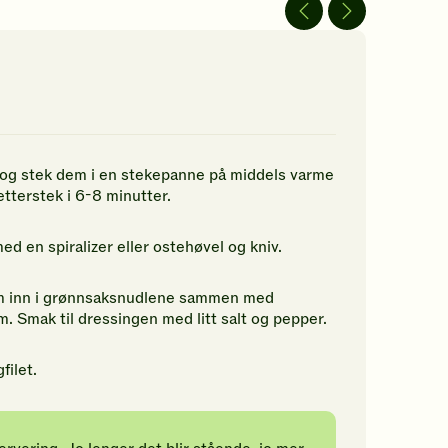
av
av
5
5
jerner.
stjerner.
stjerner.
ikk
Klikk
Klikk
r
for
for
å
å
gi
gi
n
din
din
rdering.
vurdering.
vurdering.
, og stek dem i en stekepanne på middels varme
etterstek i 6-8 minutter.
ed en spiralizer eller ostehøvel og kniv.
em inn i grønnsaksnudlene sammen med
um. Smak til dressingen med litt salt og pepper.
filet.