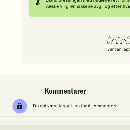
Bland dressingen med nudlene rett før se
væske vil grønnsakene avgi, og etter hver
1
2
3
stjerner
stjerner
stj
Vurder op
Kommentarer
Du må være
logget inn
for å kommentere