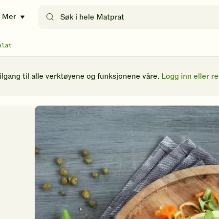
Søk
Mer
etter
oppskrifter
eller
alat
filtre
tilgang til alle verktøyene og funksjonene våre.
Logg inn eller re