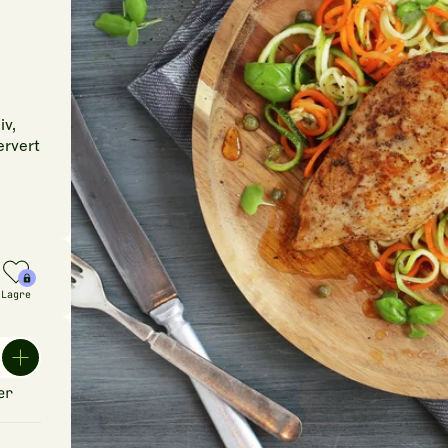
iv,
ervert
n
Lagre
er