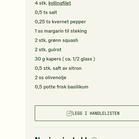
4
stk.
kyllingfilet
0,5
ts
salt
0,25
ts
kvernet pepper
1
ss
margarin
til steking
2
stk.
grønn squash
2
stk.
gulrot
30
g
kapers
( ca. 1/2 glass )
0,5
stk.
saft av
sitron
2
ss
olivenolje
0,5
potte
frisk basilikum
LEGG I HANDLELISTEN