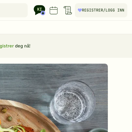
REGISTRER
/LOGG INN
gistrer
deg nå!