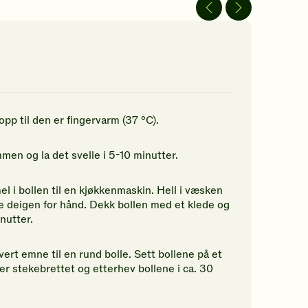
av
av
5
5
jerner.
stjerner.
stjerner.
ikk
Klikk
Klikk
r
for
for
å
å
gi
gi
n
din
din
rdering.
vurdering.
vurdering.
pp til den er fingervarm (37 °C).
men og la det svelle i 5-10 minutter.
i bollen til en kjøkkenmaskin. Hell i væsken
e deigen for hånd. Dekk bollen med et klede og
nutter.
ert emne til en rund bolle. Sett bollene på et
r stekebrettet og etterhev bollene i ca. 30