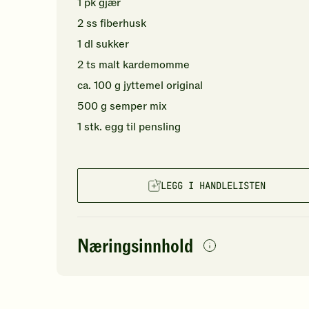
1
pk
gjær
2
ss
fiberhusk
1
dl
sukker
2
ts
malt kardemomme
ca.
100
g
jyttemel
original
500
g
semper mix
1
stk.
egg
til pensling
LEGG I HANDLELISTEN
Næringsinnhold
per
porsjon
Navn på
Energi
antall
422