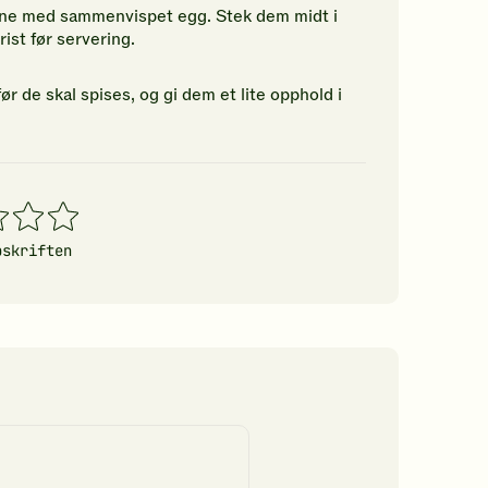
lene med sammenvispet egg. Stek dem midt i
 rist før servering.
r de skal spises, og gi dem et lite opphold i
4
5
erner
stjerner
stjerner
pskriften