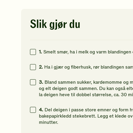
av
av
av
5
5
5
138
g
stjerner.
stjerner.
st
Klikk
Klikk
Kl
Slik gjør du
49
g
for
for
fo
å
å
å
606
g
gi
gi
gi
din
din
di
vurdering.
vurdering.
vu
1.
Smelt smør, ha i melk og varm blandingen o
2.
Ha i gjær og fiberhusk, rør blandingen sam
3.
Bland sammen sukker, kardemomme og mel 
og elt deigen godt sammen. Du kan også elt
la deigen heve til dobbel størrelse, ca. 30 mi
4.
Del deigen i passe store emner og form hv
bakepapirkledd stekebrett. Legg et klede ove
minutter.