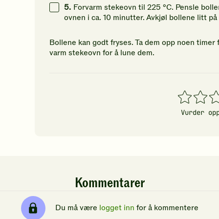
5.
Forvarm stekeovn til 225 °C. Pensle bol
ovnen i ca. 10 minutter. Avkjøl bollene litt på
Bollene kan godt fryses. Ta dem opp noen timer fø
varm stekeovn for å lune dem.
1
2
3
stjerner
stjerner
stj
Vurder op
Kommentarer
Du må være
logget inn
for å kommentere