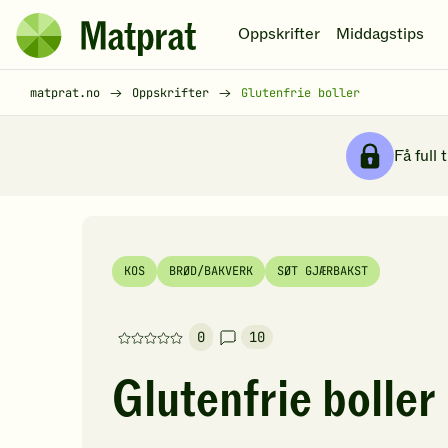
Hopp til hovedinnhold
Oppskrifter
Middagstips
Matprat
hjemmeside
Brødsmulesti
matprat.no
Oppskrifter
Glutenfrie boller
Få full 
KOS
BRØD/BAKVERK
SØT GJÆRBAKST
0
10
Denne
oppskriften
Glutenfrie boller
har
foreløpig
ingen