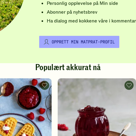
Personlig opplevelse på Min side
Abonner på nyhetsbrev
Ha dialog med kokkene våre i kommentar
OPPRETT MIN MATPRAT-PROFIL
Populært akkurat nå
Vafler
Rips
-
-
legg
legg
til
til
favoritter
favo