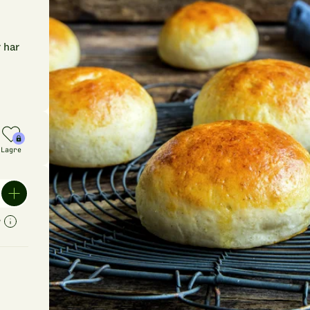
 har
Lagre
r