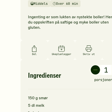
vurderinger.
Middels
Over 60 min
Vanskelighetsgrad
Tilberedningstid
Bli
den
Ingenting er som lukten av nystekte boller! Her
første
du oppskriften på saftige og myke boller uten
til
gluten.
å
vurdere
denne
oppskriften.
Del
Ukeplanlegger
Skriv ut
Ingredienser
porsjone
150
g
smør
5
dl
melk