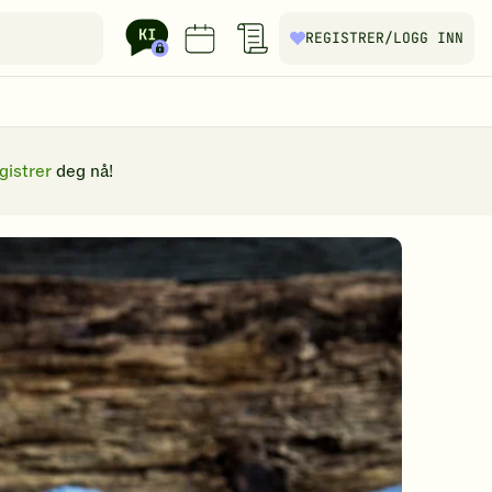
REGISTRER
/LOGG INN
gistrer
deg nå!