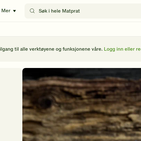
Søk
Mer
etter
oppskrifter
eller
filtre
tilgang til alle verktøyene og funksjonene våre.
Logg inn eller re