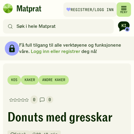
Hopp til hovedinnhold
REGISTRER
/LOGG INN
Matprat
MENY
hjemmeside
Søk
etter
oppskrifter
Ingredienser
Slik gjør du
Kommentarer
Brødsmulesti
eller
Få full tilgang til alle verktøyene og funksjonene
filtre
våre.
Logg inn eller registrer
deg nå!
KOS
KAKER
ANDRE KAKER
0
0
Denne
oppskriften
Donuts med gresskar
har
foreløpig
ingen