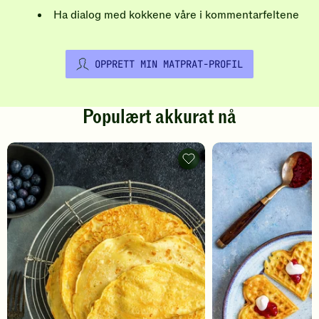
Ha dialog med kokkene våre i kommentarfeltene
OPPRETT MIN MATPRAT-PROFIL
Populært akkurat nå
Pannekaker
-
legg
til
favoritter