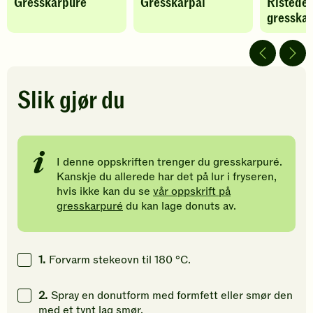
Gresskarpuré
Gresskarpai
Ristede
oppskriften
oppskriften
oppskrif
gresskar
har
har
har
fått
fått
fått
5
5
5
av
av
av
5
5
5
stjerner.
stjerner.
stjerner.
Slik gjør du
Klikk
Klikk
Klikk
for
for
for
å
å
å
gi
gi
gi
I denne oppskriften trenger du gresskarpuré.
din
din
din
Kanskje du allerede har det på lur i fryseren,
vurdering.
vurdering.
vurdering
hvis ikke kan du se
vår oppskrift på
gresskarpuré
du kan lage donuts av.
1.
Forvarm stekeovn til 180 °C.
2.
Spray en donutform med formfett eller smør den
med et tynt lag smør.