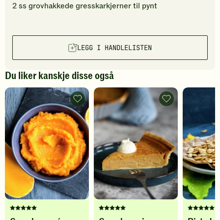
2
ss
grovhakkede
gresskarkjerner
til pynt
LEGG I HANDLELISTEN
Du liker kanskje disse også
Gresskarpuré
Gresskarpai
-
-
legg
legg
til
til
favoritter
favoritter
Denne
Denne
Denne