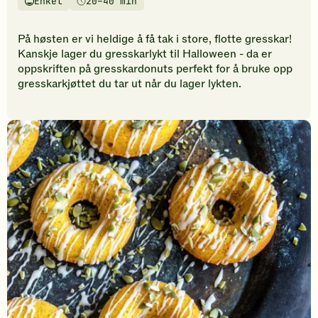
Enkel
20–40 min
vurderinger.
Vanskelighetsgrad
Tilberedningstid
Bli
den
På høsten er vi heldige å få tak i store, flotte gresskar!
første
Kanskje lager du gresskarlykt til Halloween - da er
til
oppskriften på gresskardonuts perfekt for å bruke opp
å
gresskarkjøttet du tar ut når du lager lykten.
vurdere
denne
oppskriften.