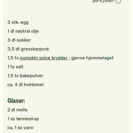
porsjoner
3
stk.
egg
1
dl
nøytral olje
3
dl
sukker
3,5
dl
gresskarpuré
1,5
ts
pumpkin spice krydder
, gjerne hjemmelaget
1
ts
salt
1,5
ts
bakepulver
ca.
4
dl
hvetemel
Glasur:
2
dl
melis
1
ss
lønnesirup
ca.
1
ss
vann