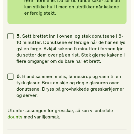
røre i formene. Da får du runde kaker som du
kan stikke hull i med en utstikker når kakene
er ferdig stekt.
5.
Sett brettet inn i ovnen, og stek donutsene i 8-
10 minutter. Donutsene er ferdige når de har en lys
gyllen farge. Avkjøl kakene 5 minutter i formen før
du setter dem over på en rist. Stek gjerne kakene i
flere omganger om du bare har et brett.
6.
Bland sammen melis, lønnesirup og vann til en
tykk glasur. Bruk en skje og ringle glasuren over
donutsene. Dryss på grovhakkede gresskarkjerner
og server.
Utenfor sesongen for gresskar, så kan vi anbefale
dounts
med vaniljesmak.