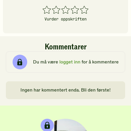
1
2
3
4
5
stjerner
stjerner
stjerner
stjerner
stjerner
Vurder oppskriften
Kommentarer
Du må være
logget inn
for å kommentere
Ingen har kommentert enda. Bli den første!