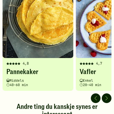
4,8
4,7
Denne
Denne
Pannekaker
Vafler
oppskriften
oppskriften
har
har
Vanskelighetsgrad
Tilberedningstid
Vanskelighetsgrad
Tilberedningstid
Middels
Enkel
fått
fått
40–60 min
20–40 min
5
5
av
av
5
5
stjerner.
stjerner.
Andre ting du kanskje synes er
Klikk
Klikk
for
for