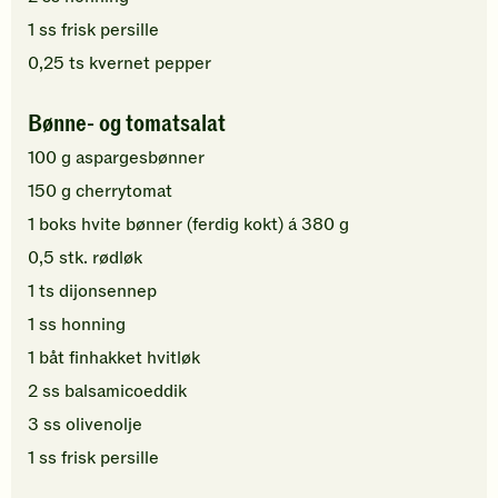
1
ss
frisk persille
0,25
ts
kvernet pepper
Bønne- og tomatsalat
100
g
aspargesbønner
150
g
cherrytomat
1
boks
hvite bønner (ferdig kokt)
á 380 g
0,5
stk.
rødløk
1
ts
dijonsennep
1
ss
honning
1
båt
finhakket
hvitløk
2
ss
balsamicoeddik
3
ss
olivenolje
1
ss
frisk persille