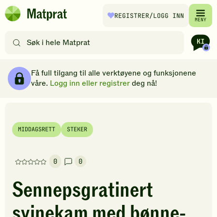
Hopp til hovedinnhold
REGISTRER
/LOGG INN
Matprat
MENY
hjemmeside
Søk
etter
oppskrifter
Ingredienser
Slik gjør du
Kommentarer
Brødsmulesti
eller
Få full tilgang til alle verktøyene og funksjonene
filtre
våre.
Logg inn eller registrer
deg nå!
MIDDAGSRETT
STEKER
0
0
Denne
oppskriften
Sennepsgratinert
har
foreløpig
svinekam med bønne-
ingen