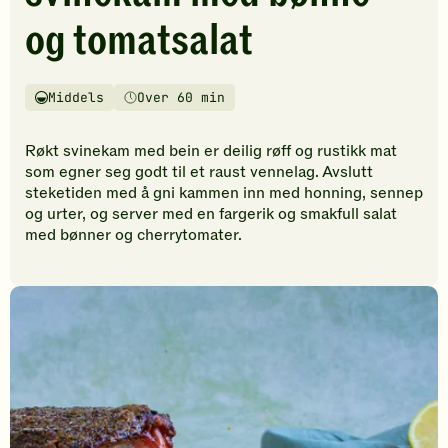
vurderinger.
og tomatsalat
Bli
den
første
til
Middels
Over 60 min
Vanskelighetsgrad
Tilberedningstid
å
vurdere
Røkt svinekam med bein er deilig røff og rustikk mat
denne
som egner seg godt til et raust vennelag. Avslutt
oppskriften.
steketiden med å gni kammen inn med honning, sennep
og urter, og server med en fargerik og smakfull salat
med bønner og cherrytomater.