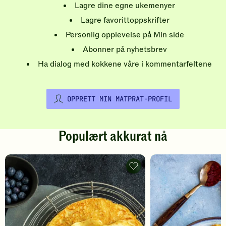
Lagre dine egne ukemenyer
Lagre favorittoppskrifter
Personlig opplevelse på Min side
Abonner på nyhetsbrev
Ha dialog med kokkene våre i kommentarfeltene
OPPRETT MIN MATPRAT-PROFIL
Populært akkurat nå
Pannekaker
-
legg
til
favoritter