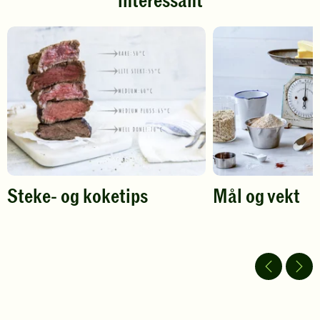
interessant
å
å
gi
gi
din
din
vurdering.
vurdering.
Steke- og koketips
Mål og vekt