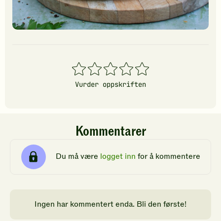
1
2
3
4
5
stjerner
stjerner
stjerner
stjerner
stjerner
Vurder oppskriften
Kommentarer
Du må være
logget inn
for å kommentere
Ingen har kommentert enda. Bli den første!