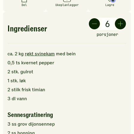
Del
Ukeplanlegger
Lagre
Ingredienser
porsjoner
ca.
2
kg
røkt svinekam
med bein
0,5
ts
kvernet pepper
2
stk.
gulrot
1
stk.
løk
2
stilk
frisk timian
3
dl
vann
Sennesgratinering
3
ss
grov
dijonsennep
2
ss
honning