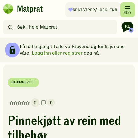
Hopp til hovedinnhold
REGISTRER
/LOGG INN
Matprat
MENY
hjemmeside
Søk
etter
oppskrifter
Ingredienser
Slik gjør du
Kommentarer
Brødsmulesti
eller
Få full tilgang til alle verktøyene og funksjonene
filtre
våre.
Logg inn eller registrer
deg nå!
MIDDAGSRETT
0
0
Denne
oppskriften
Pinnekjøtt av rein med
har
foreløpig
tilbehør
ingen