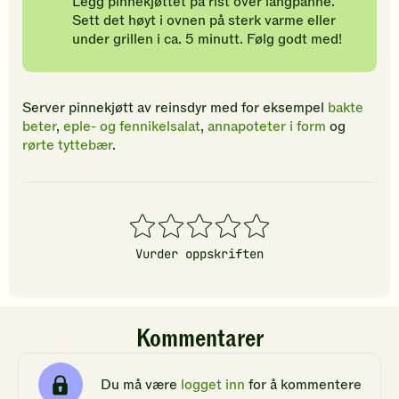
Legg pinnekjøttet på rist over langpanne.
Sett det høyt i ovnen på sterk varme eller
under grillen i ca. 5 minutt. Følg godt med!
Server pinnekjøtt av reinsdyr med for eksempel
bakte
beter
,
eple- og fennikelsalat
,
annapoteter i form
og
rørte tyttebær
.
1
2
3
4
5
stjerner
stjerner
stjerner
stjerner
stjerner
Vurder oppskriften
Kommentarer
Du må være
logget inn
for å kommentere