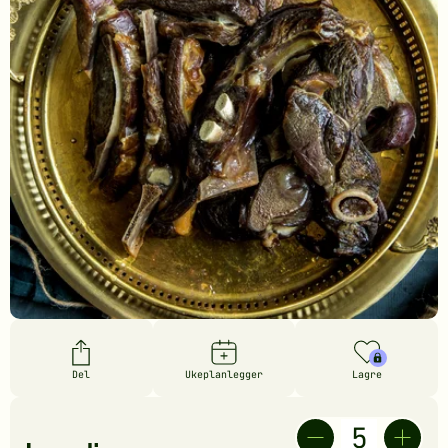
Del
Ukeplanlegger
Lagre