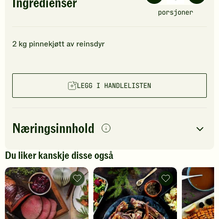
Ingredienser
porsjoner
2
kg
pinnekjøtt av reinsdyr
LEGG I HANDLELISTEN
Næringsinnhold
0
Du liker kanskje disse også
per
porsjon
Navn på
Energi
antall
456
kcal
Reinsdyrstek
Pinnekjøtt
næringsstoffet
med
med
tilbehør
spennende
Fett
12
g
-
tilbehør
legg
-
til
legg