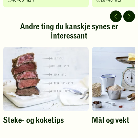
40–60 min
20–40 min
5
5
av
av
5
5
stjerner.
stjerner.
Andre ting du kanskje synes er
Klikk
Klikk
interessant
for
for
å
å
gi
gi
din
din
vurdering.
vurdering.
Steke- og koketips
Mål og vekt