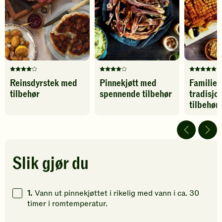
Protein
86
g
favoritter
til
favoritter
Denne
Denne
Denne
Reinsdyrstek med
Pinnekjøtt med
Familie
oppskriften
oppskriften
oppskrif
tilbehør
spennende tilbehør
tradisjo
har
har
har
fått
fått
fått
tilbehør
4
4
5
av
av
av
5
5
5
stjerner.
stjerner.
stjerner.
Klikk
Klikk
Klikk
Slik gjør du
for
for
for
å
å
å
gi
gi
gi
1.
Vann ut pinnekjøttet i rikelig med vann i ca. 30
din
din
din
timer i romtemperatur.
vurdering.
vurdering.
vurdering