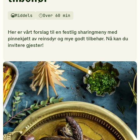
vurderinger.
Bli
den
Middels
Over 60 min
Vanskelighetsgrad
Tilberedningstid
første
til
Her er vårt forslag til en festlig sharingmeny med
å
pinnekjøtt av reinsdyr og mye godt tilbehør. Nå kan du
vurdere
invitere gjester!
denne
oppskriften.