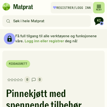
Hopp til hovedinnhold
REGISTRER
/LOGG INN
Matprat
MENY
hjemmeside
Søk
etter
oppskrifter
Ingredienser
Slik gjør du
Kommentarer
Brødsmulesti
eller
Få full tilgang til alle verktøyene og funksjonene
filtre
våre.
Logg inn eller registrer
deg nå!
MIDDAGSRETT
0
0
Denne
oppskriften
Pinnekjøtt med
har
foreløpig
spennende tilbehør
ingen