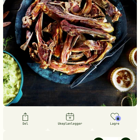
Del
Ukeplanlegger
Lagre