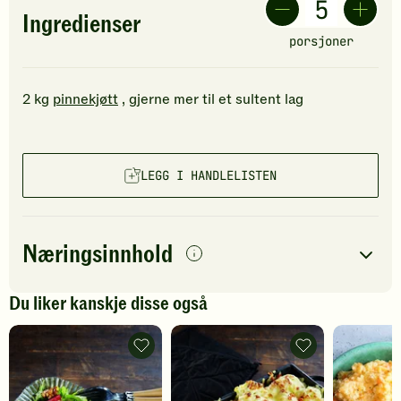
Ingredienser
porsjoner
2
kg
pinnekjøtt
, gjerne mer til et sultent lag
LEGG I HANDLELISTEN
Næringsinnhold
0
Du liker kanskje disse også
per
porsjon
Navn på
Energi
antall
1808
kcal
Salat
Gratinert
næringsstoffet
med
blomkål
rødbeter
-
Fett
148
g
og
legg