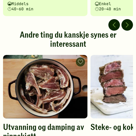
Vanskelighetsgrad
Tilberedningstid
Vanskelighetsgrad
Tilberedningstid
Middels
Enkel
fått
fått
40–60 min
20–40 min
5
5
av
av
5
5
stjerner.
stjerner.
Andre ting du kanskje synes er
Klikk
Klikk
interessant
for
for
å
å
gi
gi
din
din
Utvanning
vurdering.
og
vurdering.
damping
av
pinnekjøtt
-
legg
til
favoritter
Utvanning og damping av
Steke- og kok