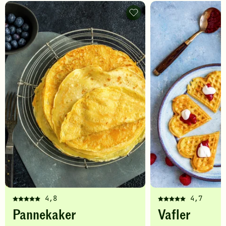
Pannekaker
-
legg
til
favoritter
4,8
4,7
Denne
Denne
Pannekaker
Vafler
oppskriften
oppskriften
har
har