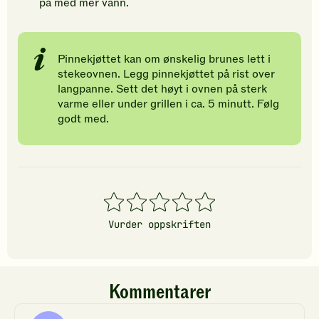
på med mer vann.
Pinnekjøttet kan om ønskelig brunes lett i
stekeovnen. Legg pinnekjøttet på rist over
langpanne. Sett det høyt i ovnen på sterk
varme eller under grillen i ca. 5 minutt. Følg
godt med.
1
2
3
4
5
stjerner
stjerner
stjerner
stjerner
stjerner
Vurder oppskriften
Kommentarer