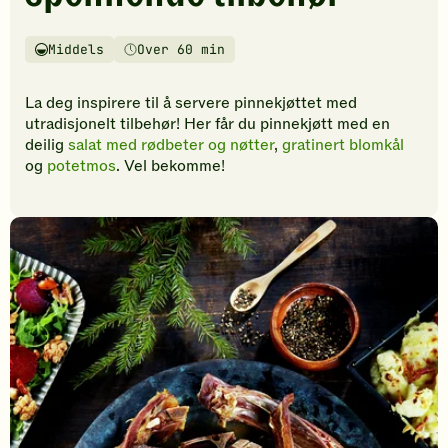
vurderinger.
Bli
den
Middels
Over 60 min
Vanskelighetsgrad
Tilberedningstid
første
til
La deg inspirere til å servere pinnekjøttet med
å
utradisjonelt tilbehør! Her får du pinnekjøtt med en
vurdere
deilig
salat med rødbeter og nøtter
,
gratinert blomkål
denne
og
potetmos
. Vel bekomme!
oppskriften.