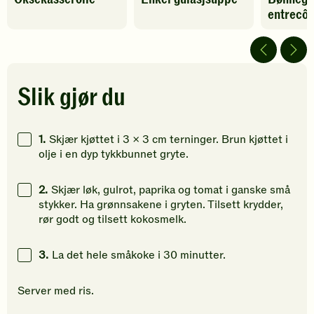
entrecôt
har
har
har
fått
fått
fått
5
5
4
av
av
av
5
5
5
stjerner.
stjerner.
stjerner.
Slik gjør du
Klikk
Klikk
Klikk
for
for
for
å
å
å
1.
Skjær kjøttet i 3 x 3 cm terninger. Brun kjøttet i
gi
gi
gi
olje i en dyp tykkbunnet gryte.
din
din
din
vurdering.
vurdering.
vurdering
2.
Skjær løk, gulrot, paprika og tomat i ganske små
stykker. Ha grønnsakene i gryten. Tilsett krydder,
rør godt og tilsett kokosmelk.
3.
La det hele småkoke i 30 minutter.
Server med ris.