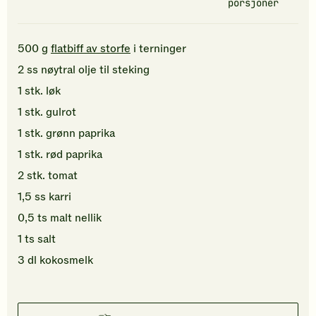
porsjoner
500
g
flatbiff av storfe
i terninger
2
ss
nøytral olje
til steking
1
stk.
løk
1
stk.
gulrot
1
stk.
grønn paprika
1
stk.
rød paprika
2
stk.
tomat
1,5
ss
karri
0,5
ts
malt nellik
1
ts
salt
3
dl
kokosmelk