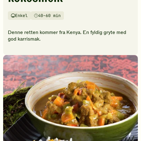
vurderinger.
Bli
den
Enkel
40–60 min
Vanskelighetsgrad
Tilberedningstid
første
til
Denne retten kommer fra Kenya. En fyldig gryte med
å
god karrismak.
vurdere
denne
oppskriften.