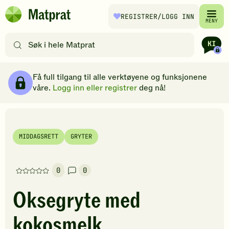
Hopp til hovedinnhold
REGISTRER
/LOGG INN
Matprat
MENY
hjemmeside
Søk
etter
oppskrifter
Ingredienser
Slik gjør du
Kommentarer
Brødsmulesti
eller
Få full tilgang til alle verktøyene og funksjonene
filtre
våre.
Logg inn eller registrer
deg nå!
MIDDAGSRETT
GRYTER
0
0
Denne
oppskriften
Oksegryte med
har
foreløpig
kokosmelk
ingen