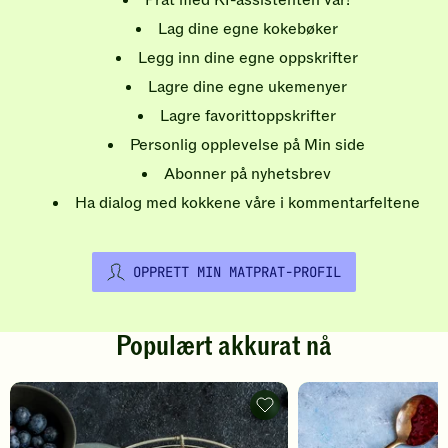
Prat med KI-assistenten vår!
Lag dine egne kokebøker
Legg inn dine egne oppskrifter
Lagre dine egne ukemenyer
Lagre favorittoppskrifter
Personlig opplevelse på Min side
Abonner på nyhetsbrev
Ha dialog med kokkene våre i kommentarfeltene
OPPRETT MIN MATPRAT-PROFIL
Populært akkurat nå
Pannekaker
-
legg