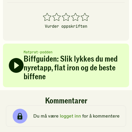
1
2
3
4
5
stjerner
stjerner
stjerner
stjerner
stjerner
Vurder oppskriften
Matprat-podden
Biffguiden: Slik lykkes du med
nyretapp, flat iron og de beste
biffene
Kommentarer
Du må være
logget inn
for å kommentere