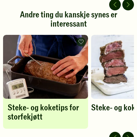
5
5
stjerner.
stjerner.
Andre ting du kanskje synes er
Klikk
Klikk
interessant
for
for
å
å
gi
gi
din
din
Steke-
vurdering.
og
vurdering.
koketips
for
storfekjøtt
-
legg
til
favoritter
Steke- og koketips for
Steke- og kok
storfekjøtt