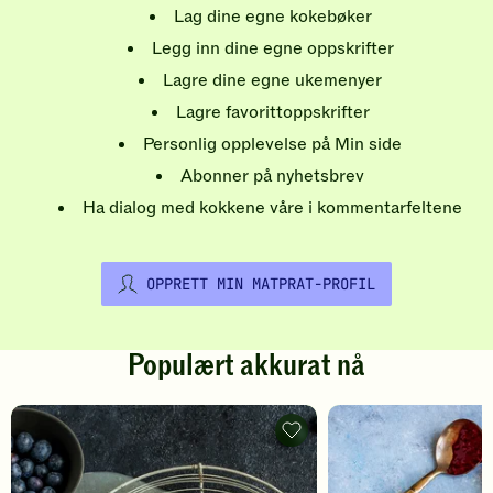
Lag dine egne kokebøker
Legg inn dine egne oppskrifter
Lagre dine egne ukemenyer
Lagre favorittoppskrifter
Personlig opplevelse på Min side
Abonner på nyhetsbrev
Ha dialog med kokkene våre i kommentarfeltene
OPPRETT MIN MATPRAT-PROFIL
Populært akkurat nå
Pannekaker
-
legg
til