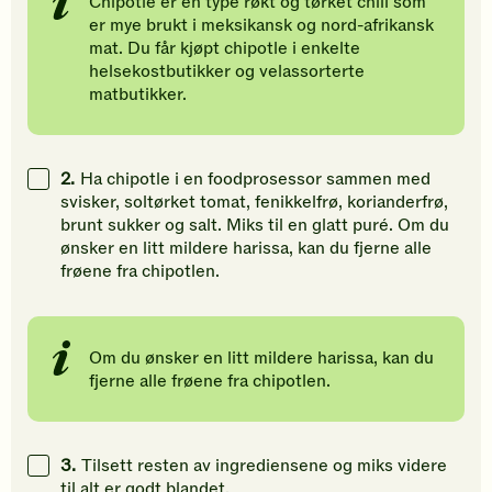
Chipotle er en type røkt og tørket chili som
er mye brukt i meksikansk og nord-afrikansk
mat. Du får kjøpt chipotle i enkelte
helsekostbutikker og velassorterte
matbutikker.
2.
Ha chipotle i en foodprosessor sammen med
svisker, soltørket tomat, fenikkelfrø, korianderfrø,
brunt sukker og salt. Miks til en glatt puré. Om du
ønsker en litt mildere harissa, kan du fjerne alle
frøene fra chipotlen.
Om du ønsker en litt mildere harissa, kan du
fjerne alle frøene fra chipotlen.
3.
Tilsett resten av ingrediensene og miks videre
til alt er godt blandet.