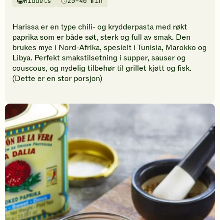
Middels
20–40 min
vurderinger.
Vanskelighetsgrad
Tilberedningstid
Bli
den
Harissa er en type chili- og krydderpasta med røkt
første
paprika som er både søt, sterk og full av smak. Den
til
brukes mye i Nord-Afrika, spesielt i Tunisia, Marokko og
å
Libya. Perfekt smakstilsetning i supper, sauser og
vurdere
couscous, og nydelig tilbehør til grillet kjøtt og fisk.
denne
(Dette er en stor porsjon)
oppskriften.