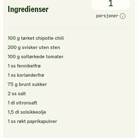
1
Ingredienser
porsjoner
100
g
tørket chipotle chili
200
g
svisker
uten sten
100
g
soltørkede tomater
1
ss
fennikelfrø
1
ss
korianderfrø
75
g
brunt sukker
2
ss
salt
1
dl
sitronsaft
1,5
dl
solsikkeolje
1
ss
røkt paprikapulver