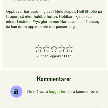
Oppbevar harissaen i glass i kjøleskapet. Hell litt olje på
toppen, så øker holdbarheten. Holdbar i kjøleskap i
minst 1 måned. Frys gjerne ned Harissaen i små poser,
da kan du ta opp den når det passer seg.
1
2
3
4
5
stjerner
stjerner
stjerner
stjerner
stjerner
Vurder oppskriften
Kommentarer
Du må være
logget inn
for å kommentere