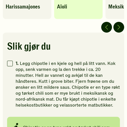
Denne
Denne
Denne
Harissamajones
Aïoli
Meksika
oppskriften
oppskriften
oppskrif
har
har
har
fått
fått
fått
5
5
5
av
av
av
5
5
5
stjerner.
stjerner.
stjerner.
Slik gjør du
Klikk
Klikk
Klikk
for
for
for
å
å
å
1.
Legg chipotle i en kjele og hell på litt vann. Kok
gi
gi
gi
opp, senk varmen og la den trekke i ca. 20
din
din
din
minutter. Hell av vannet og avkjøl til de kan
vurdering.
vurdering.
vurdering
håndteres. Kutt i grove biter. Fjern frøene om du
ønsker en litt mildere saus. Chipotle er en type røkt
og tørket chili som er mye brukt i meksikansk og
nord-afrikansk mat. Du får kjøpt chipotle i enkelte
helsekostbutikker og velassorterte matbutikker.