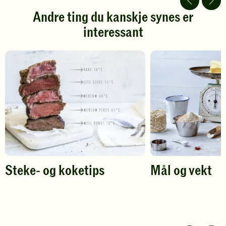
stjerner.
stjerner.
Andre ting du kanskje synes er
Klikk
Klikk
interessant
for
for
å
å
gi
gi
din
din
vurdering.
vurdering.
Steke- og koketips
Mål og vekt