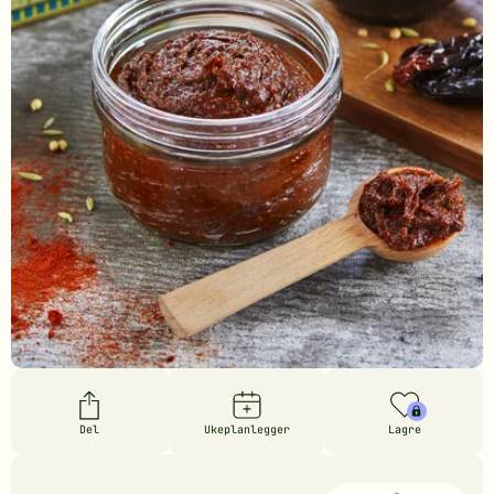
Del
Ukeplanlegger
Lagre