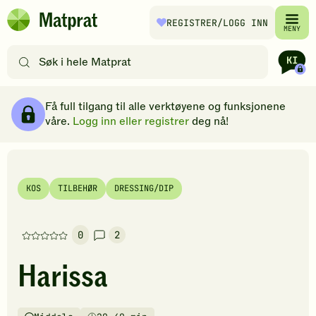
Hopp til hovedinnhold
REGISTRER
/LOGG INN
Matprat
MENY
hjemmeside
Søk
etter
oppskrifter
Ingredienser
Slik gjør du
Kommentarer
Brødsmulesti
eller
Få full tilgang til alle verktøyene og funksjonene
filtre
våre.
Logg inn eller registrer
deg nå!
KOS
TILBEHØR
DRESSING/DIP
0
2
Denne
oppskriften
Harissa
har
foreløpig
ingen