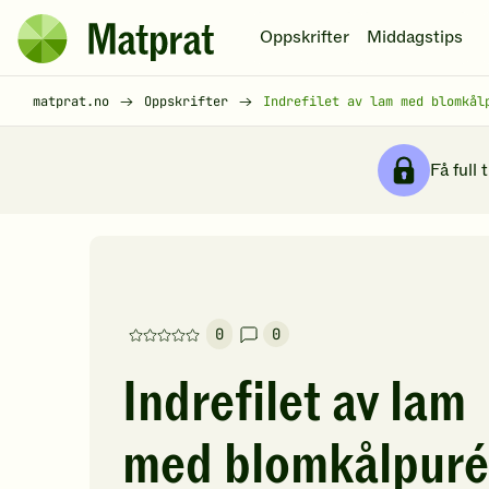
Hopp til hovedinnhold
Oppskrifter
Middagstips
Matprat
hjemmeside
Brødsmulesti
matprat.no
Oppskrifter
Indrefilet av lam med blomkål
Få full 
0
0
Denne
oppskriften
Indrefilet av lam
har
foreløpig
med blomkålpuré
ingen
vurderinger.
Bli