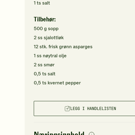
1
ts
salt
Tilbehør:
500
g
sopp
2
ss
sjalottløk
12
stk.
frisk grønn asparges
1
ss
nøytral olje
2
ss
smør
0,5
ts
salt
0,5
ts
kvernet pepper
LEGG I HANDLELISTEN