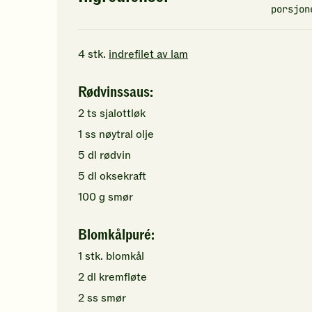
porsjon
4
stk.
indrefilet av lam
Rødvinssaus:
2
ts
sjalottløk
1
ss
nøytral olje
5
dl
rødvin
5
dl
oksekraft
100
g
smør
Blomkålpuré:
1
stk.
blomkål
2
dl
kremfløte
2
ss
smør