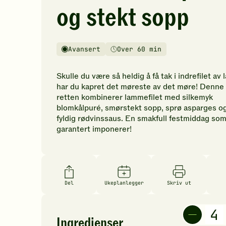
og stekt sopp
den
første
til
å
Avansert
Over 60 min
Vanskelighetsgrad
Tilberedningstid
vurdere
denne
Skulle du være så heldig å få tak i indrefilet av 
oppskriften.
har du kapret det møreste av det møre! Denne
retten kombinerer lammefilet med silkemyk
blomkålpuré, smørstekt sopp, sprø asparges o
fyldig rødvinssaus. En smakfull festmiddag so
garantert imponerer!
Del
Ukeplanlegger
Skriv ut
Ingredienser