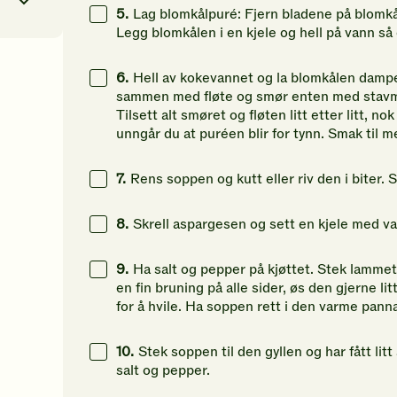
5.
Lag blomkålpuré: Fjern bladene på blomkål
Legg blomkålen i en kjele og hell på vann så
1
kcal
6.
Hell av kokevannet og la blomkålen dampe 
sammen med fløte og smør enten med stavmikse
70
g
Tilsett alt smøret og fløten litt etter litt, no
unngår du at puréen blir for tynn. Smak til me
81
g
7.
Rens soppen og kutt eller riv den i biter. 
8
g
8.
Skrell aspargesen og sett en kjele med vann
9.
Ha salt og pepper på kjøttet. Stek lammet
en fin bruning på alle sider, øs den gjerne li
for å hvile. Ha soppen rett i den varme panna 
10.
Stek soppen til den gyllen og har fått lit
salt og pepper.