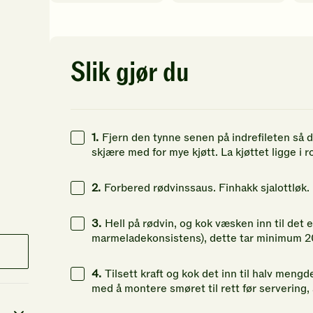
av
av
vu
5
5
Bli
stjerner.
stjerner.
de
Klikk
Klikk
fø
for
for
til
Slik gjør du
å
å
å
gi
gi
vu
din
din
de
vurdering.
vurdering.
op
1.
Fjern den tynne senen på indrefileten så de
skjære med for mye kjøtt. La kjøttet ligge i 
2.
Forbered rødvinssaus. Finhakk sjalottløk. Fr
3.
Hell på rødvin, og kok væsken inn til det er 
marmeladekonsistens), dette tar minimum 2
4.
Tilsett kraft og kok det inn til halv mengd
med å montere smøret til rett før servering, 