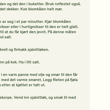
en og del den i buketter. Bruk rotfestet også.
 det dekker. Kok blomkålen helt mør.
av seg i et par minutter. Kjør blomkålen
r eller i hurtigmikser til den er helt glatt.
k til at du får kjørt den jevnt. På denne måten
d salt.
Skrell og finhakk sjalottløken.
 på kok. Ha i litt salt.
 i en varm panne med olje og smør til den får
tt med det varme smøret. Legg fileten på fjøla
etter at kjøttet er tatt ut.
t skorpe. Vend inn sjalottløk, og smak til med