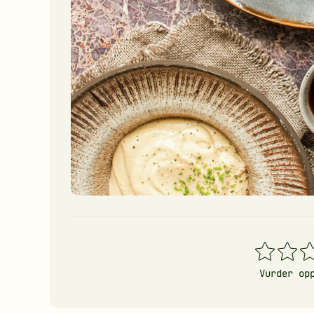
1
2
3
stjerner
stjerner
stj
Vurder op