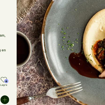
lam,
g en
m
Lagre