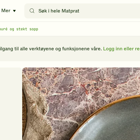
Søk
Mer
etter
oppskrifter
eller
puré og stekt sopp
filtre
tilgang til alle verktøyene og funksjonene våre.
Logg inn eller re