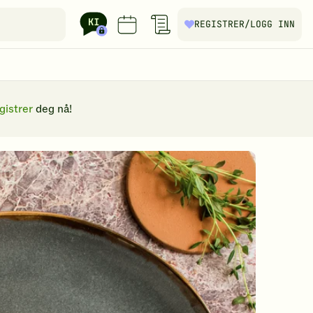
REGISTRER
/LOGG INN
gistrer
deg nå!