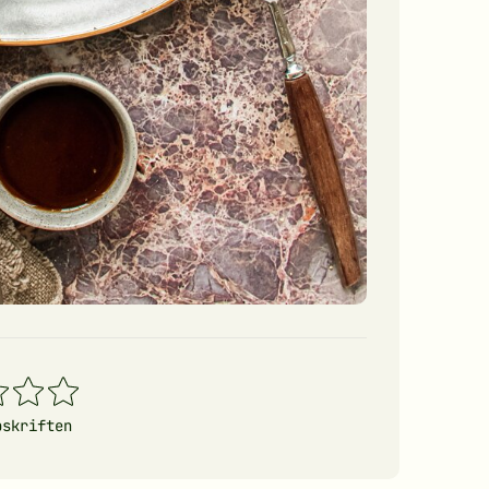
4
5
erner
stjerner
stjerner
pskriften