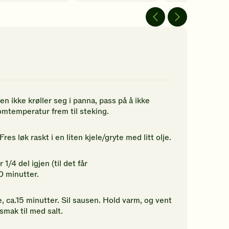
rderinger.
av
av
5
5
n
stjerner.
stjerner.
rste
Klikk
Klikk
for
for
å
å
rdere
gi
gi
nne
din
din
pskriften.
vurdering.
vurdering.
n ikke krøller seg i panna, pass på å ikke
romtemperatur frem til steking.
es løk raskt i en liten kjele/gryte med litt olje.
1/4 del igjen (til det får
0 minutter.
e, ca.15 minutter. Sil sausen. Hold varm, og vent
smak til med salt.