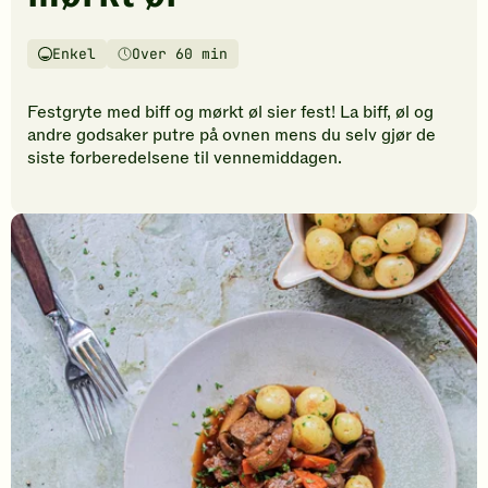
vurderinger.
Bli
den
Enkel
Over 60 min
Vanskelighetsgrad
Tilberedningstid
første
til
Festgryte med biff og mørkt øl sier fest! La biff, øl og
å
andre godsaker putre på ovnen mens du selv gjør de
vurdere
siste forberedelsene til vennemiddagen.
denne
oppskriften.