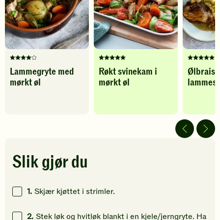
Karbohydrater
16
g
favoritter
til
favoritter
Denne
Denne
Denne
Lammegryte med
Røkt svinekam i
Ølbraise
oppskriften
oppskriften
oppskrif
mørkt øl
mørkt øl
lammesk
har
har
har
fått
fått
fått
4
5
5
av
av
av
5
5
5
stjerner.
stjerner.
stjerner.
Klikk
Klikk
Klikk
for
for
for
Slik gjør du
å
å
å
gi
gi
gi
din
din
din
1.
Skjær kjøttet i strimler.
vurdering.
vurdering.
vurdering
2.
Stek løk og hvitløk blankt i en kjele/jerngryte. Ha