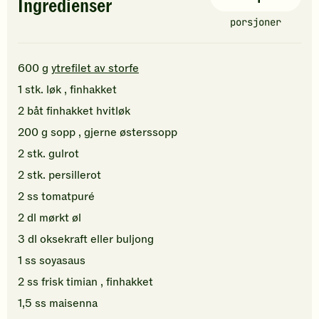
Ingredienser
porsjoner
600
g
ytrefilet av storfe
1
stk.
løk
, finhakket
2
båt
finhakket
hvitløk
200
g
sopp
, gjerne østerssopp
2
stk.
gulrot
2
stk.
persillerot
2
ss
tomatpuré
2
dl
mørkt øl
3
dl
oksekraft
eller buljong
1
ss
soyasaus
2
ss
frisk timian
, finhakket
1,5
ss
maisenna