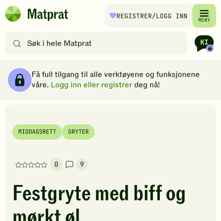
Hopp til hovedinnhold
REGISTRER
/LOGG INN
Matprat
MENY
hjemmeside
Søk
etter
oppskrifter
Ingredienser
Slik gjør du
Kommentarer
Brødsmulesti
eller
Få full tilgang til alle verktøyene og funksjonene
filtre
våre.
Logg inn eller registrer
deg nå!
MIDDAGSRETT
GRYTER
0
9
Denne
oppskriften
Festgryte med biff og
har
foreløpig
mørkt øl
ingen