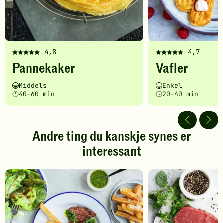
4,8
4,7
Denne
Denne
Pannekaker
Vafler
oppskriften
oppskriften
har
har
Vanskelighetsgrad
Tilberedningstid
Vanskelighetsgrad
Tilberedningstid
Middels
Enkel
fått
fått
40–60 min
20–40 min
5
5
av
av
5
5
stjerner.
stjerner.
Andre ting du kanskje synes er
Klikk
Klikk
interessant
for
for
å
å
gi
gi
din
din
vurdering.
vurdering.