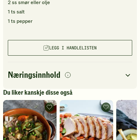
2
ss
smør
eller olje
1
ts
salt
1
ts
pepper
LEGG I HANDLELISTEN
Næringsinnhold
per
porsjon
Du liker kanskje disse også
Navn på
Energi
antall
340
kcal
næringsstoffet
Lammegryte
Røkt
med
svinekam
Fett
11
g
mørkt
i
øl
mørkt
Protein
38
g
-
øl
legg
-
til
legg