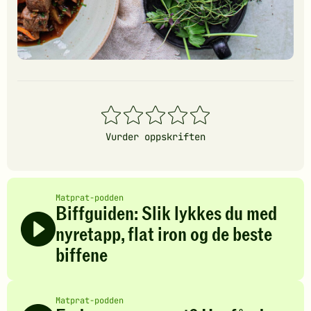
1
2
3
4
5
stjerner
stjerner
stjerner
stjerner
stjerner
Vurder oppskriften
Matprat-podden
Biffguiden: Slik lykkes du med
nyretapp, flat iron og de beste
biffene
Matprat-podden