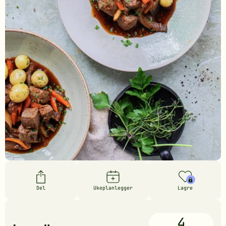
Del
Ukeplanlegger
Lagre
4