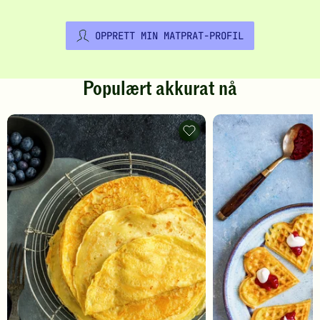
OPPRETT MIN MATPRAT-PROFIL
Populært akkurat nå
Pannekaker
-
legg
til
favoritter