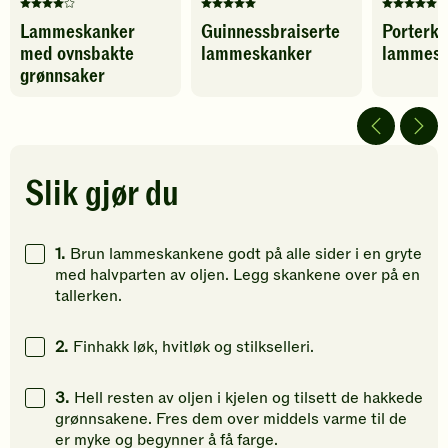
Denne
Denne
Denne
Lammeskanker
Guinnessbraiserte
Porterko
oppskriften
oppskriften
oppskrif
med ovnsbakte
lammeskanker
lammesk
har
har
har
fått
fått
fått
grønnsaker
4
5
5
av
av
av
5
5
5
stjerner.
stjerner.
stjerner.
Klikk
Klikk
Klikk
Slik gjør du
for
for
for
å
å
å
gi
gi
gi
1.
Brun lammeskankene godt på alle sider i en gryte
din
din
din
med halvparten av oljen. Legg skankene over på en
vurdering.
vurdering.
vurdering
tallerken.
2.
Finhakk løk, hvitløk og stilkselleri.
3.
Hell resten av oljen i kjelen og tilsett de hakkede
grønnsakene. Fres dem over middels varme til de
er myke og begynner å få farge.