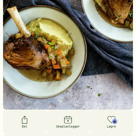
Del
Ukeplanlegger
Lagre