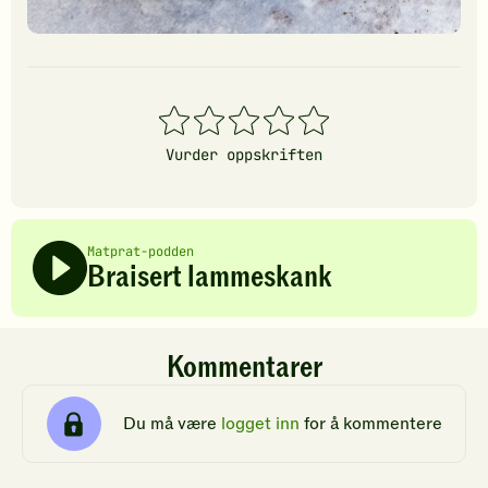
1
2
3
4
5
stjerner
stjerner
stjerner
stjerner
stjerner
Vurder oppskriften
Matprat-podden
Braisert lammeskank
Kommentarer
Du må være
logget inn
for å kommentere