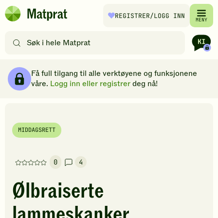
Hopp til hovedinnhold
REGISTRER
/LOGG INN
Matprat
MENY
hjemmeside
Søk
etter
oppskrifter
Ingredienser
Slik gjør du
Kommentarer
Brødsmulesti
eller
Få full tilgang til alle verktøyene og funksjonene
filtre
våre.
Logg inn eller registrer
deg nå!
MIDDAGSRETT
0
4
Denne
oppskriften
Ølbraiserte
har
foreløpig
lammeskanker
ingen