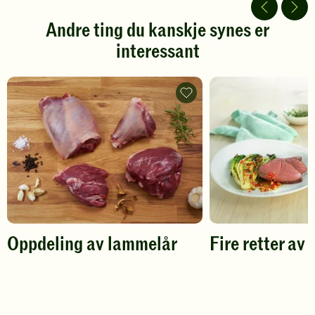
5
5
stjerner.
stjerner.
Andre ting du kanskje synes er
Klikk
Klikk
interessant
for
for
å
å
gi
gi
din
din
Oppdeling
vurdering.
av
vurdering.
lammelår
-
legg
til
favoritter
Oppdeling av lammelår
Fire retter av