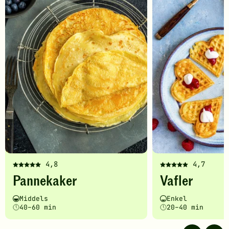
til
favoritter
4,8
4,7
Denne
Denne
Pannekaker
Vafler
oppskriften
oppskriften
har
har
Vanskelighetsgrad
Tilberedningstid
Vanskelighetsgrad
Tilberedningstid
Middels
Enkel
fått
fått
40–60 min
20–40 min
5
5
av
av