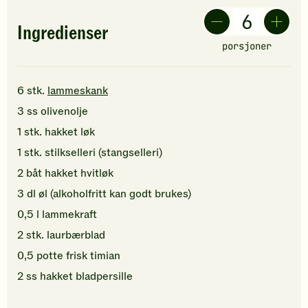
Ingredienser
porsjoner
6
stk.
lammeskank
3
ss
olivenolje
1
stk.
hakket
løk
1
stk.
stilkselleri (stangselleri)
2
båt
hakket
hvitløk
3
dl
øl
(alkoholfritt kan godt brukes)
0,5
l
lammekraft
2
stk.
laurbærblad
0,5
potte
frisk timian
2
ss
hakket
bladpersille