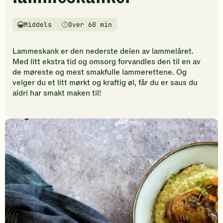
vurderinger.
Bli
den
Middels
Over 60 min
Vanskelighetsgrad
Tilberedningstid
første
til
Lammeskank er den nederste delen av lammelåret.
å
Med litt ekstra tid og omsorg forvandles den til en av
vurdere
de møreste og mest smakfulle lammerettene. Og
denne
velger du et litt mørkt og kraftig øl, får du er saus du
oppskriften.
aldri har smakt maken til!