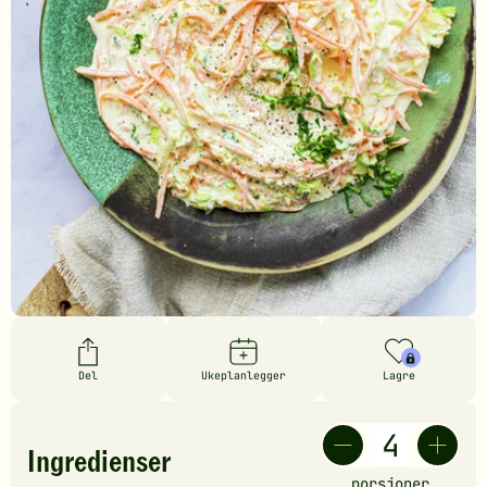
Del
Ukeplanlegger
Lagre
Ingredienser
porsjoner