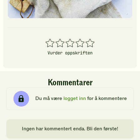
1
2
3
4
5
stjerner
stjerner
stjerner
stjerner
stjerner
Vurder oppskriften
Kommentarer
Du må være
logget inn
for å kommentere
Ingen har kommentert enda. Bli den første!