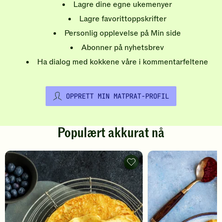
Lagre dine egne ukemenyer
Lagre favorittoppskrifter
Personlig opplevelse på Min side
Abonner på nyhetsbrev
Ha dialog med kokkene våre i kommentarfeltene
OPPRETT MIN MATPRAT-PROFIL
Populært akkurat nå
Pannekaker
-
legg
til
favoritter