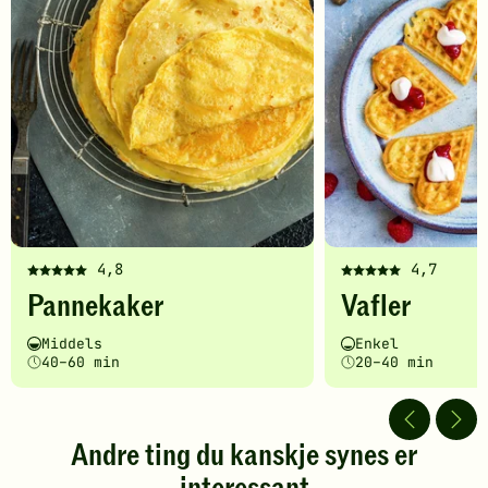
4,8
4,7
Denne
Denne
Pannekaker
Vafler
oppskriften
oppskriften
har
har
Vanskelighetsgrad
Tilberedningstid
Vanskelighetsgrad
Tilberedningstid
Middels
Enkel
fått
fått
40–60 min
20–40 min
5
5
av
av
5
5
stjerner.
stjerner.
Andre ting du kanskje synes er
Klikk
Klikk
for
for