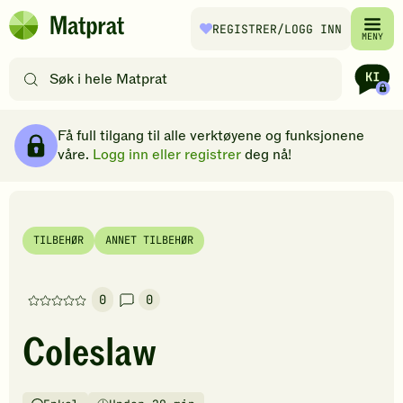
Hopp til hovedinnhold
REGISTRER
/LOGG INN
Matprat
MENY
hjemmeside
Søk
etter
oppskrifter
Ingredienser
Slik gjør du
Kommentarer
Brødsmulesti
eller
Få full tilgang til alle verktøyene og funksjonene
filtre
våre.
Logg inn eller registrer
deg nå!
TILBEHØR
ANNET TILBEHØR
0
0
Denne
oppskriften
Coleslaw
har
foreløpig
ingen