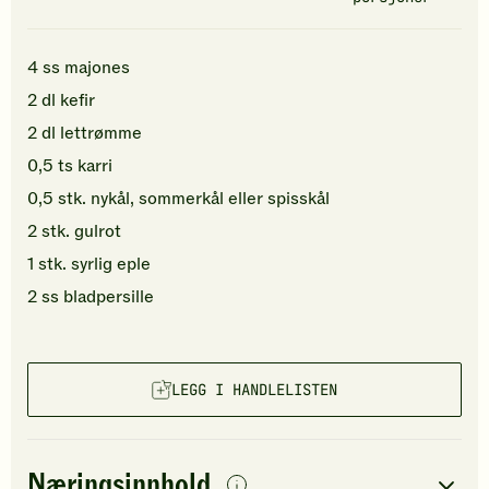
4
ss
majones
2
dl
kefir
2
dl
lettrømme
0,5
ts
karri
0,5
stk.
nykål, sommerkål
eller spisskål
2
stk.
gulrot
1
stk.
syrlig
eple
2
ss
bladpersille
LEGG I HANDLELISTEN
Næringsinnhold