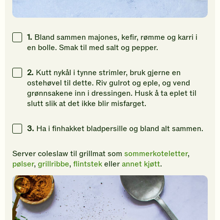
1.
Bland sammen majones, kefir, rømme og karri i
en bolle. Smak til med salt og pepper.
2.
Kutt nykål i tynne strimler, bruk gjerne en
ostehøvel til dette. Riv gulrot og eple, og vend
grønnsakene inn i dressingen. Husk å ta eplet til
slutt slik at det ikke blir misfarget.
3.
Ha i finhakket bladpersille og bland alt sammen.
Server coleslaw til grillmat som
sommerkoteletter
,
pølser
,
grillribbe
,
flintstek
eller
annet kjøtt
.