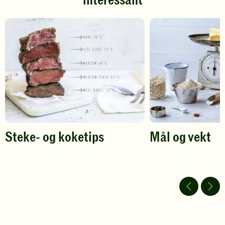
interessant
å
å
gi
gi
din
din
vurdering.
vurdering.
Steke- og koketips
Mål og vekt