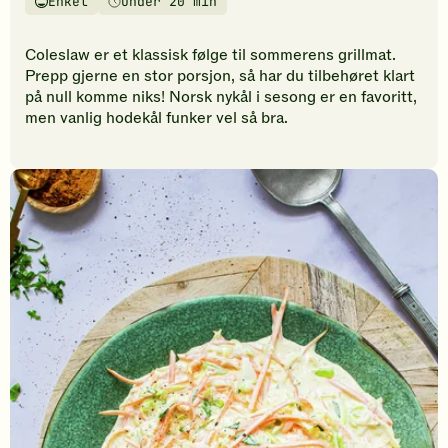
Enkel
Under 20 min
vurderinger.
Vanskelighetsgrad
Tilberedningstid
Bli
den
Coleslaw er et klassisk følge til sommerens grillmat.
første
Prepp gjerne en stor porsjon, så har du tilbehøret klart
til
på null komme niks! Norsk nykål i sesong er en favoritt,
å
men vanlig hodekål funker vel så bra.
vurdere
denne
oppskriften.