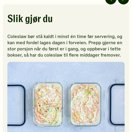
5
5
5
stjerner.
stjerner.
stjerner.
Klikk
Klikk
Klikk
Slik gjør du
for
for
for
å
å
å
gi
gi
gi
Coleslaw bør stå kaldt i minst én time før servering, og
din
din
din
kan med fordel lages dagen i forveien. Prepp gjerne en
vurdering.
vurdering.
vurdering
stor porsjon når du først er i gang, og oppbevar i tette
bokser, så har du coleslaw til flere middager fremover.