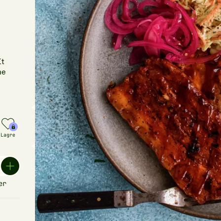
Et
ne
Lagre
er