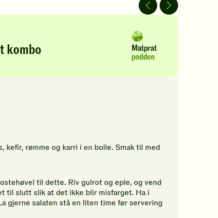
av
av
5
5
jerner.
stjerner.
stjerner.
ikk
Klikk
Klikk
r
for
for
kt kombo
å
å
gi
gi
n
din
din
rdering.
vurdering.
vurdering.
kefir, rømme og karri i en bolle. Smak til med
 ostehøvel til dette. Riv gulrot og eple, og vend
il slutt slik at det ikke blir misfarget. Ha i
a gjerne salaten stå en liten time før servering