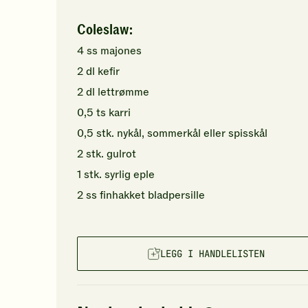
Coleslaw:
4
ss
majones
2
dl
kefir
2
dl
lettrømme
0,5
ts
karri
0,5
stk.
nykål, sommerkål
eller spisskål
2
stk.
gulrot
1
stk.
syrlig
eple
2
ss
finhakket
bladpersille
LEGG I HANDLELISTEN