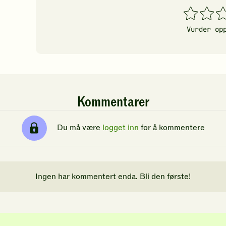
1
2
3
stjerner
stjerner
stj
Vurder op
Kommentarer
Du må være
logget inn
for å kommentere
Ingen har kommentert enda. Bli den første!