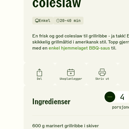
coleslaw
vurderinger.
Bli
den
Enkel
20–40 min
første
Vanskelighetsgrad
Tilberedningstid
til
å
En frisk og god coleslaw til grillribbe - ja takk! 
vurdere
skikkelig grillmåltid i amerikansk stil. Topp gjer
denne
med en
enkel hjemmelaget BBQ-saus
til.
oppskriften.
Del
Ukeplanlegger
Skriv ut
Ingredienser
porsjon
600
g
marinert grillribbe i skiver