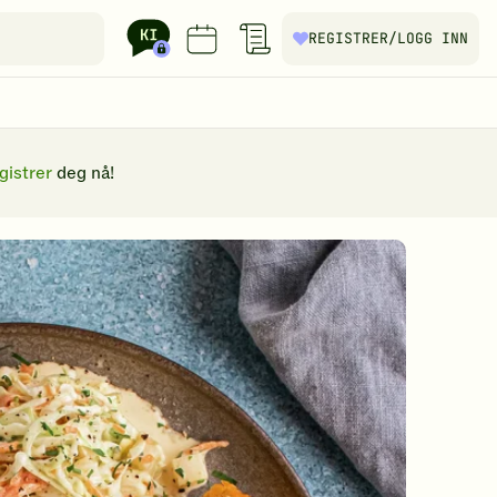
REGISTRER
/LOGG INN
gistrer
deg nå!