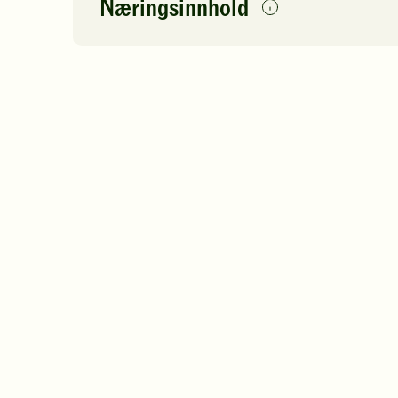
Næringsinnhold
per
porsjon
Navn på
Energi
antall
80
næringsstoffet
Fett
Protein
Karbohydrater