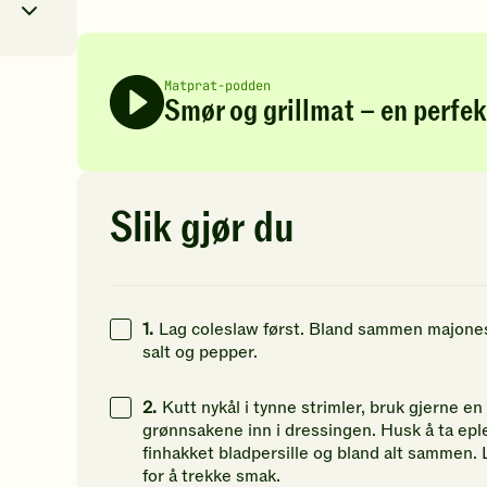
av
av
av
5
5
5
stjerner.
stjerner.
st
Klikk
Klikk
Kl
Matprat-podden
for
for
fo
5
kcal
Smør og grillmat – en perfe
å
å
å
gi
gi
gi
69
g
din
din
di
vurdering.
vurdering.
vu
26
g
Slik gjør du
16
g
1.
Lag coleslaw først. Bland sammen majones, 
salt og pepper.
2.
Kutt nykål i tynne strimler, bruk gjerne en
grønnsakene inn i dressingen. Husk å ta eplet t
finhakket bladpersille og bland alt sammen. L
for å trekke smak.