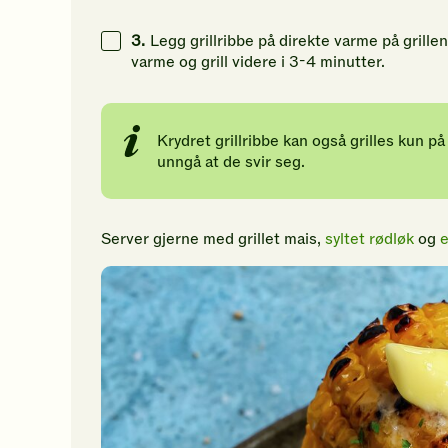
3.
Legg grillribbe på direkte varme på grillen
varme og grill videre i 3-4 minutter.
Krydret grillribbe kan også grilles kun p
unngå at de svir seg.
Server gjerne med grillet mais,
syltet rødløk
og
e