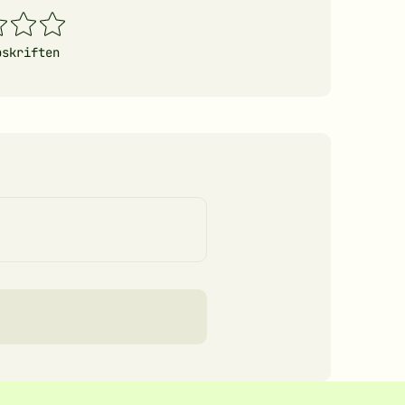
4
5
erner
stjerner
stjerner
pskriften