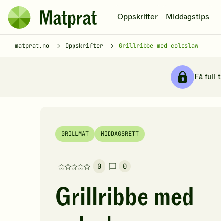
Hopp til hovedinnhold
Oppskrifter
Middagstips
Matprat
hjemmeside
Brødsmulesti
matprat.no
Oppskrifter
Grillribbe med coleslaw
Få full 
GRILLMAT
MIDDAGSRETT
0
0
Denne
oppskriften
Grillribbe med
har
foreløpig
ingen