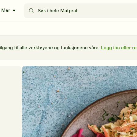
Søk
Mer
etter
oppskrifter
eller
filtre
tilgang til alle verktøyene og funksjonene våre.
Logg inn eller re