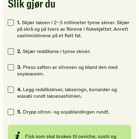
Slik gjør du
Klikk
Klikk
Klikk
for
for
for
å
å
å
1.
Skjær laksen i 2–3 millimeter tynne skiver. Skjær
gi
gi
gi
på skrå og på tvers av fibrene i fiskekjøttet. Anrett
din
din
din
sashimiskivene på et flatt fat.
vurdering.
vurdering.
vurdering
2.
Skjær reddikene i tynne skiver.
3.
Press saften av sitronen og bland den med
soyasausen.
4.
Legg reddikskiver, lakserogn, koriander og
wasabi rundt laksesashimien.
5.
Drypp sitron- og soyablandingen rundt.
Fisk som skal brukes til ceviche, sushi og