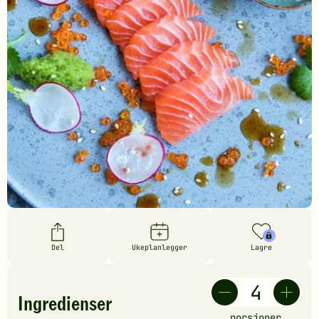
Del
Ukeplanlegger
Lagre
Ingredienser
porsjoner