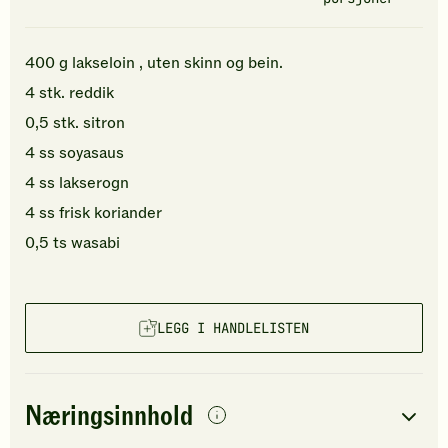
400
g
lakseloin
, uten skinn og bein.
4
stk.
reddik
0,5
stk.
sitron
4
ss
soyasaus
4
ss
lakserogn
4
ss
frisk koriander
0,5
ts
wasabi
LEGG I HANDLELISTEN
Næringsinnhold