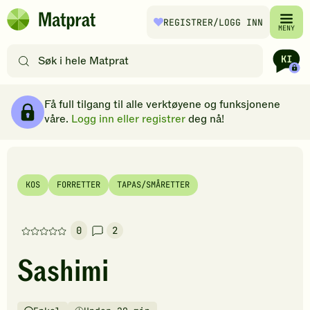
Hopp til hovedinnhold
REGISTRER
/LOGG INN
Matprat
MENY
hjemmeside
Søk
etter
oppskrifter
Ingredienser
Slik gjør du
Kommentarer
Brødsmulesti
eller
Få full tilgang til alle verktøyene og funksjonene
filtre
våre.
Logg inn eller registrer
deg nå!
KOS
FORRETTER
TAPAS/SMÅRETTER
0
2
Denne
oppskriften
Sashimi
har
foreløpig
ingen