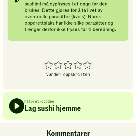
sashimi må dypfryses i et døgn før den
brukes. Dette gjøres for å ta livet av
eventuelle parasitter (kveis). Norsk
oppdrettslaks har ikke slike parasitter og
trenger derfor ikke fryses før tilberedning.
1
2
3
4
5
stjerner
stjerner
stjerner
stjerner
stjerner
Vurder oppskriften
Matprat-podden
Lag sushi hjemme
Kommentarer