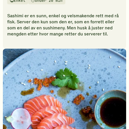
Enkel
Under 20 min
vurderinger.
Vanskelighetsgrad
Tilberedningstid
Bli
den
Sashimi er en sunn, enkel og velsmakende rett med rå
første
fisk. Server den kun som den er, som en forrett eller
til
som en del av en sushimeny. Men husk å juster ned
å
mengden etter hvor mange retter du serverer til.
vurdere
denne
oppskriften.