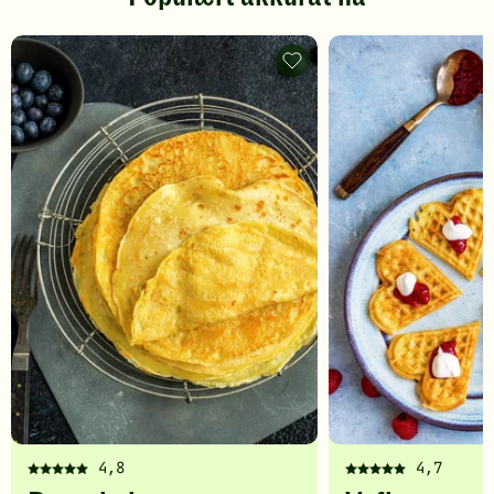
Pannekaker
-
legg
til
favoritter
4,8
4,7
Denne
Denne