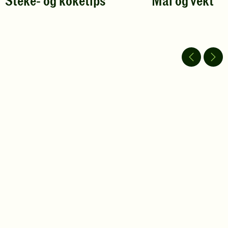
Steke- og koketips
Mål og vekt