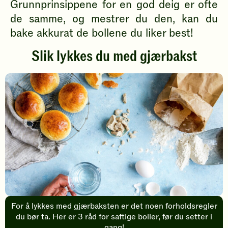
Grunnprinsippene for en god deig er ofte
de samme, og mestrer du den, kan du
bake akkurat de bollene du liker best!
Slik lykkes du med gjærbakst
For å lykkes med gjærbaksten er det noen forholdsregler
du bør ta. Her er 3 råd for saftige boller, før du setter i
gang!