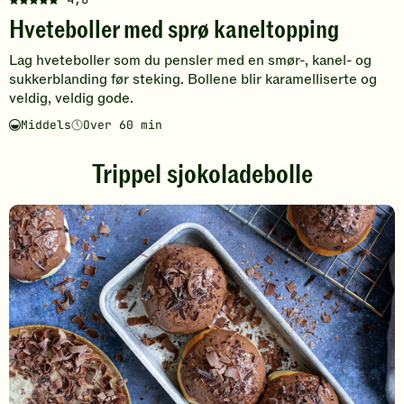
Denne
Hveteboller med sprø kaneltopping
oppskriften
har
Lag hveteboller som du pensler med en smør-, kanel- og
fått
sukkerblanding før steking. Bollene blir karamelliserte og
5
veldig, veldig gode.
av
5
Middels
Over 60 min
Vanskelighetsgrad
Tilberedningstid
stjerner.
Klikk
Trippel sjokoladebolle
for
å
gi
din
vurdering.