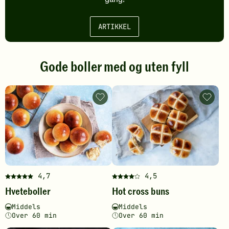
ARTIKKEL
Gode boller med og uten fyll
Hveteboller
Hot
-
cross
legg
buns
til
-
favoritter
legg
til
favoritt
4,7
4,5
Denne
Denne
Hveteboller
Hot cross buns
oppskriften
oppskriften
har
har
Vanskelighetsgrad
Tilberedningstid
Vanskelighetsgrad
Tilberedningstid
Middels
Middels
fått
fått
Over 60 min
Over 60 min
5
4