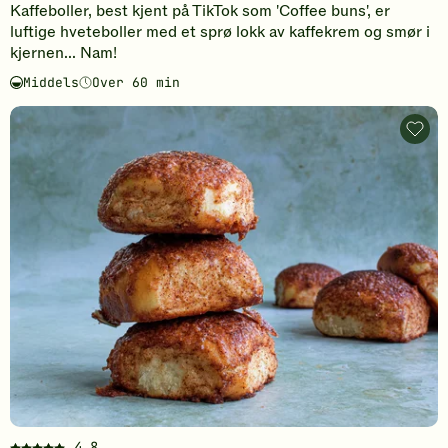
Kaffeboller, best kjent på TikTok som 'Coffee buns', er
fått
luftige hveteboller med et sprø lokk av kaffekrem og smør i
5
kjernen... Nam!
av
5
Middels
Over 60 min
Vanskelighetsgrad
Tilberedningstid
stjerner.
Klikk
Hvete
for
med
å
sprø
kanel
gi
-
din
legg
vurdering.
til
favori
4,8