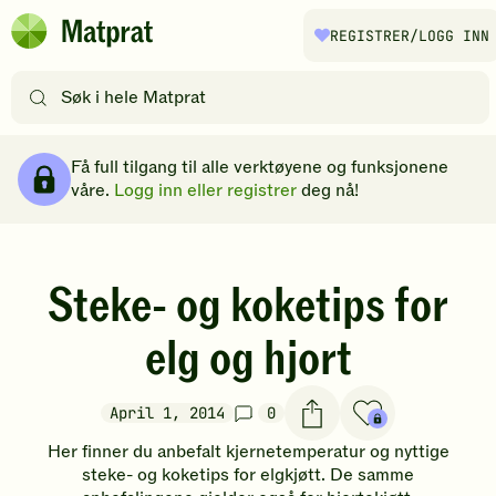
Hopp til hovedinnhold
REGISTRER
/LOGG INN
Matprat
hjemmeside
Søk
etter
oppskrifter
Brødsmulesti
eller
Få full tilgang til alle verktøyene og funksjonene
filtre
våre.
Logg inn eller registrer
deg nå!
Steke- og koketips for
elg og hjort
April 1, 2014
0
Her finner du anbefalt kjernetemperatur og nyttige
steke- og koketips for elgkjøtt. De samme