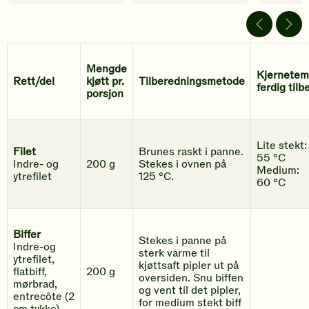
Mengde
Kjernetem
Rett/del
kjøtt pr.
Tilberedningsmetode
ferdig tilb
porsjon
Lite stekt:
Filet
Brunes raskt i panne.
55 °C
Indre- og
200 g
Stekes i ovnen på
Medium:
ytrefilet
125 °C.
60 °C
Biffer
Stekes i panne på
Indre-og
sterk varme til
ytrefilet,
kjøttsaft pipler ut på
flatbiff,
200 g
oversiden. Snu biffen
mørbrad,
og vent til det pipler,
entrecôte (2
for medium stekt biff