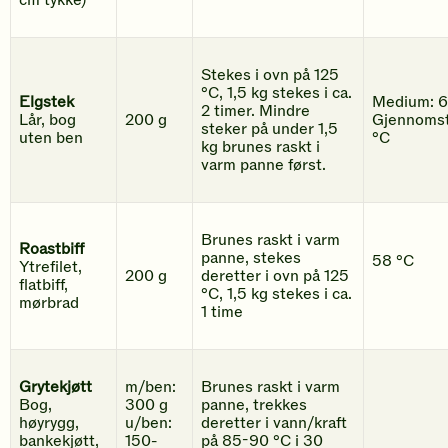
cm tykke)
Stekes i ovn på 125
°C, 1,5 kg stekes i ca.
Elgstek
Medium: 6
2 timer. Mindre
Lår, bog
200 g
Gjennomst
steker på under 1,5
uten ben
°C
kg brunes raskt i
varm panne først.
Brunes raskt i varm
Roastbiff
panne, stekes
58 °C
Ytrefilet,
200 g
deretter i ovn på 125
flatbiff,
°C, 1,5 kg stekes i ca.
mørbrad
1 time
Grytekjøtt
m/ben:
Brunes raskt i varm
Bog,
300 g
panne, trekkes
høyrygg,
u/ben:
deretter i vann/kraft
bankekjøtt,
150-
på 85-90 °C i 30