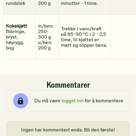
rundstek
200 g
minutter - 1 time.
Kokekjøtt
m/ben:
Trekke i vann/kraft
Bibringe,
250-
på 85-90 °C i 2 - 2,5
bryst,
300 g
time, til kjøttet er
høyrygg,
u/ben:
mørt og slipper bena.
bog
200 g
Kommentarer
Du må være
logget inn
for å kommentere
Ingen har kommentert enda. Bli den første!