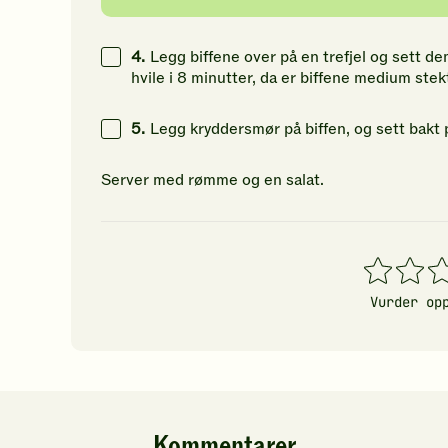
4.
Legg biffene over på en trefjel og sett de
hvile i 8 minutter, da er biffene medium stek
5.
Legg kryddersmør på biffen, og sett bakt 
Server med rømme og en salat.
1
2
3
stjerner
stjerner
stj
Vurder op
Kommentarer