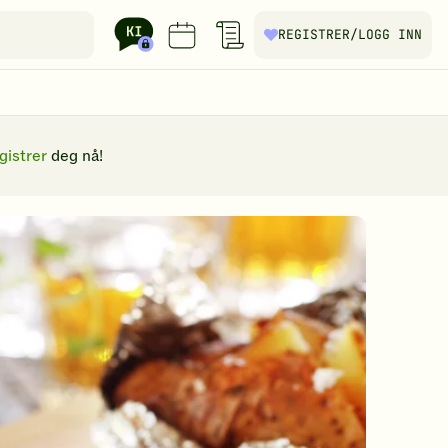
REGISTRER
/LOGG INN
gistrer
deg nå!