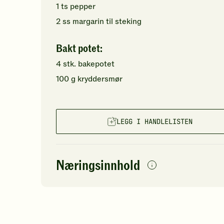
1
ts
pepper
2
ss
margarin
til steking
Bakt potet:
4
stk.
bakepotet
100
g
kryddersmør
LEGG I HANDLELISTEN
Næringsinnhold
per
porsjon
Navn på
Energi
antall
68
næringsstoffet