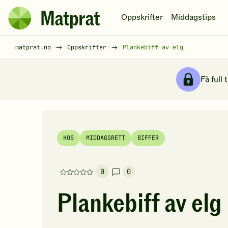
Hopp til hovedinnhold
Oppskrifter
Middagstips
Matprat
hjemmeside
Brødsmulesti
matprat.no
Oppskrifter
Plankebiff av elg
Få full 
KOS
MIDDAGSRETT
BIFFER
0
0
Denne
oppskriften
Plankebiff av elg
har
foreløpig
ingen