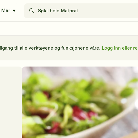
Søk
Mer
etter
oppskrifter
eller
filtre
tilgang til alle verktøyene og funksjonene våre.
Logg inn eller re