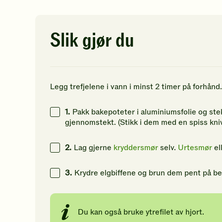
vurderinger.
av
av
29
g
Bli
5
5
den
stjerner.
st
53
g
første
Klikk
Kl
Slik gjør du
til
for
fo
50
g
å
å
å
vurdere
gi
gi
denne
din
di
oppskriften.
vurdering.
vu
Legg trefjelene i vann i minst 2 timer på forhånd.
1.
Pakk bakepoteter i aluminiumsfolie og stek 
gjennomstekt. (Stikk i dem med en spiss kniv
2.
Lag gjerne
kryddersmør
selv.
Urtesmør
el
3.
Krydre elgbiffene og brun dem pent på be
Du kan også bruke ytrefilet av hjort.