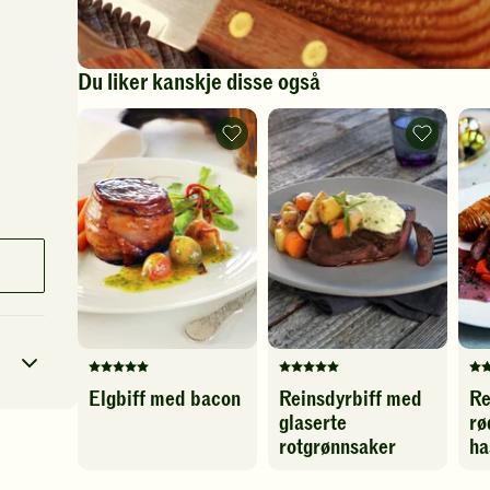
Du liker kanskje disse også
Elgbiff
Reinsdyrbif
med
med
bacon
glaserte
-
rotgrønnsa
legg
-
til
legg
favoritter
til
favoritter
Denne
Denne
De
Elgbiff med bacon
Reinsdyrbiff med
Re
oppskriften
oppskriften
op
glaserte
rø
har
har
ha
foreløpig
fått
fåt
rotgrønnsaker
ha
4
kcal
ingen
5
5