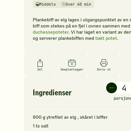
vurderinger.
Middels
Over 60 min
Vanskelighetsgrad
Tilberedningstid
Bli
den
Plankebiff av elg lages i utgangspunktet av en 
første
biff som stekes på en fjel i ovnen sammen med
til
duchessepoteter
. Vi har laget en variant av de
å
og serverer plankebiffen med
bakt potet
.
vurdere
denne
oppskriften.
Del
Ukeplanlegger
Skriv ut
Ingredienser
porsjon
800
g
ytrefilet av elg
, skåret i biffer
1
ts
salt