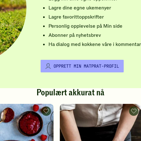
Lagre dine egne ukemenyer
Lagre favorittoppskrifter
Personlig opplevelse på Min side
Abonner på nyhetsbrev
Ha dialog med kokkene våre i kommentar
OPPRETT MIN MATPRAT-PROFIL
Populært akkurat nå
Vafler
Pizz
-
-
legg
legg
til
til
favoritter
favo