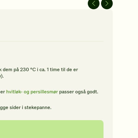
av
5
jerner.
stjerner.
ikk
Klikk
r
for
å
gi
n
din
rdering.
vurdering.
dem på 230 °C i ca. 1 time til de er
).
ler
hvitløk- og persillesmør
passer også godt.
gge sider i stekepanne.