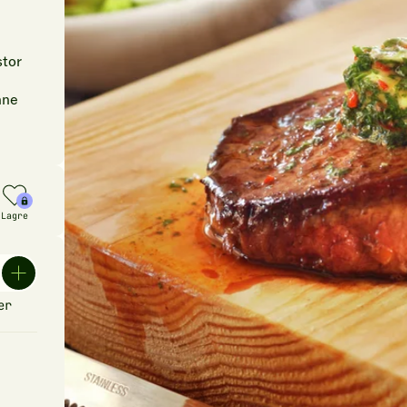
stor
nne
Lagre
er