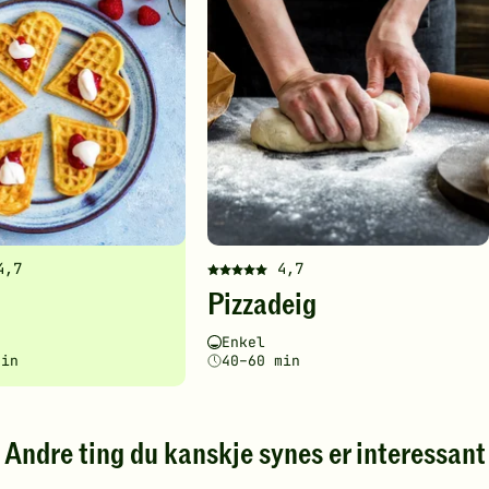
4,7
4,7
Denne
Pizzadeig
en
oppskriften
har
ghetsgrad
ingstid
Vanskelighetsgrad
Tilberedningstid
Enkel
fått
min
40–60 min
5
av
5
stjerner.
Andre ting du kanskje synes er interessant
Klikk
for