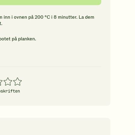
m inn i ovnen på 200 °C i 8 minutter. La dem
t.
potet på planken.
4
5
erner
stjerner
stjerner
pskriften