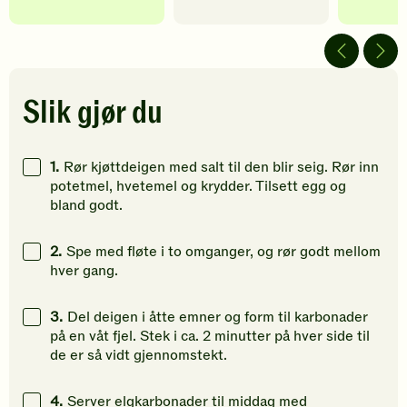
har
har
har
fått
fått
fått
5
5
5
av
av
av
5
5
5
stjerner.
stjerner.
stjerner.
Slik gjør du
Klikk
Klikk
Klikk
for
for
for
å
å
å
1.
Rør kjøttdeigen med salt til den blir seig. Rør inn
gi
gi
gi
potetmel, hvetemel og krydder. Tilsett egg og
din
din
din
bland godt.
vurdering.
vurdering.
vurdering
2.
Spe med fløte i to omganger, og rør godt mellom
hver gang.
3.
Del deigen i åtte emner og form til karbonader
på en våt fjel. Stek i ca. 2 minutter på hver side til
de er så vidt gjennomstekt.
4.
Server elgkarbonader til middag med