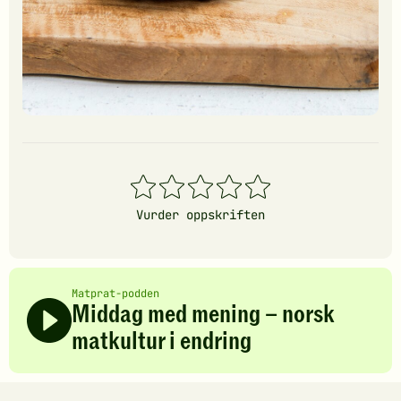
1
2
3
4
5
stjerner
stjerner
stjerner
stjerner
stjerner
Vurder oppskriften
Matprat-podden
Middag med mening – norsk
matkultur i endring