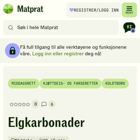
Hopp til hovedinnhold
REGISTRER
/LOGG INN
Matprat
MENY
hjemmeside
Søk
etter
oppskrifter
Ingredienser
Slik gjør du
Kommentarer
Brødsmulesti
eller
Få full tilgang til alle verktøyene og funksjonene
filtre
våre.
Logg inn eller registrer
deg nå!
MIDDAGSRETT
KJØTTDEIG- OG FARSERETTER
KOLDTBORD
0
6
Denne
oppskriften
Elgkarbonader
har
foreløpig
ingen