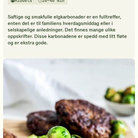
Middels
20–40 min
vurderinger.
Vanskelighetsgrad
Tilberedningstid
Bli
den
Saftige og smakfulle elgkarbonader er en fulltreffer,
første
enten det er til familiens hverdagsmiddag eller i
til
selskapelige anledninger. Det finnes mange ulike
å
oppskrifter. Disse karbonadene er spedd med litt fløte
vurdere
og er ekstra gode.
denne
oppskriften.