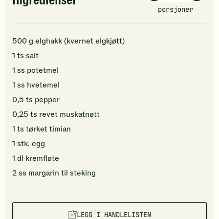
Ingredienser
porsjoner
500
g
elghakk (kvernet elgkjøtt)
1
ts
salt
1
ss
potetmel
1
ss
hvetemel
0,5
ts
pepper
0,25
ts
revet muskatnøtt
1
ts
tørket timian
1
stk.
egg
1
dl
kremfløte
2
ss
margarin
til steking
LEGG I HANDLELISTEN