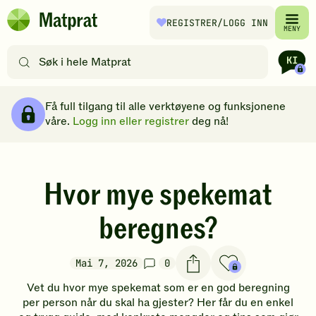
Hopp til hovedinnhold
REGISTRER
/LOGG INN
Matprat
MENY
hjemmeside
Søk
etter
oppskrifter
Brødsmulesti
eller
Få full tilgang til alle verktøyene og funksjonene
filtre
våre.
Logg inn eller registrer
deg nå!
Hvor mye spekemat
beregnes?
Mai 7, 2026
0
Vet du hvor mye spekemat som er en god beregning
per person når du skal ha gjester? Her får du en enkel