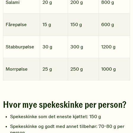
Salami
20 g
200 g
800 g
Fårepølse
15 g
150 g
600 g
Stabburpølse
30 g
300 g
1200 g
Morrpølse
25 g
250 g
1000 g
Hvor mye spekeskinke per person?
Spekeskinke som det eneste kjøttet: 150 g
Spekeskinke og godt med annet tilbehør: 70-80 g per
person.