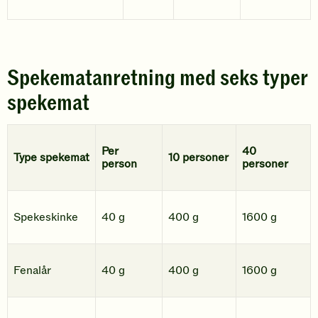
Spekematanretning med seks typer
spekemat
Per
40
Type spekemat
10 personer
person
personer
Spekeskinke
40 g
400 g
1600 g
Fenalår
40 g
400 g
1600 g