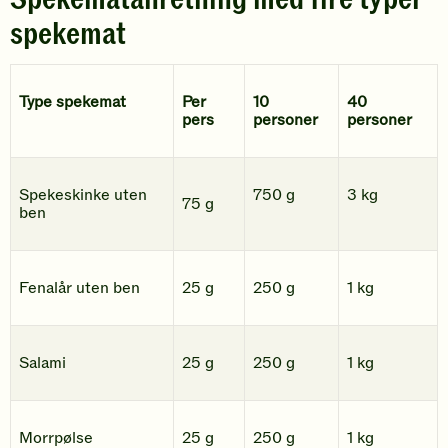
spekemat
Type spekemat
Per
10
40
pers
personer
personer
Spekeskinke uten
750 g
3 kg
75 g
ben
Fenalår uten ben
25 g
250 g
1 kg
Salami
25 g
250 g
1 kg
Morrpølse
25 g
250 g
1 kg