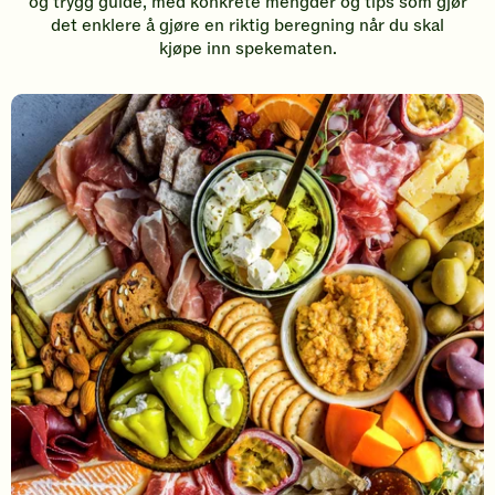
og trygg guide, med konkrete mengder og tips som gjør
det enklere å gjøre en riktig beregning når du skal
kjøpe inn spekematen.