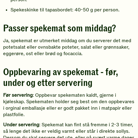
Spekeskinke til tapasbordet: 40-50 g per person.
Passer spekemat som middag?
Ja, spekemat er utmerket middag om du serverer det med
potetsalat eller ovnsbakte poteter, salat eller grønnsaker,
eggerøre, ost eller brød og focaccia.
Oppbevaring av spekemat - før,
under og etter servering
Før servering
: Oppbevar spekematen kaldt, gjerne i
kjøleskap. Spekematen holder seg best om den oppbevares
i orginal emballasje eller er godt pakket inn i matpapir eller
plastfolie.
Under servering
: Spekemat kan fint stå fremme i 2-3 timer,
så lenge det ikke er veldig varmt eller står i direkte sollys.
Dersom du skal servere det ute, eller på svært varme dager,