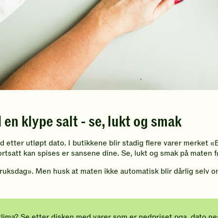
en klype salt - se, lukt og smak
d etter utløpt dato. I butikkene blir stadig flere varer merket «
ortsatt kan spises er sansene dine. Se, lukt og smak på maten 
uksdag». Men husk at maten ikke automatisk blir dårlig selv om 
lima? Se etter disken med varer som er nedpriset pga. dato ne