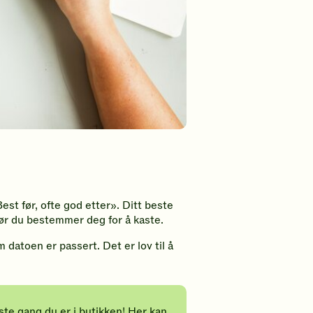
Best før, ofte god etter». Ditt beste
før du bestemmer deg for å kaste.
datoen er passert. Det er lov til å
ste gang du er i butikken! Her kan