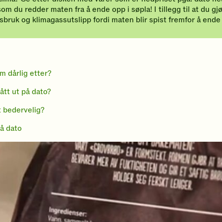
som du redder maten fra å ende opp i søpla! I tillegg til at du gj
sbruk og klimagassutslipp fordi maten blir spist fremfor å end
m dårlig etter?
ått ut på dato?
t bedervelig?
å dato