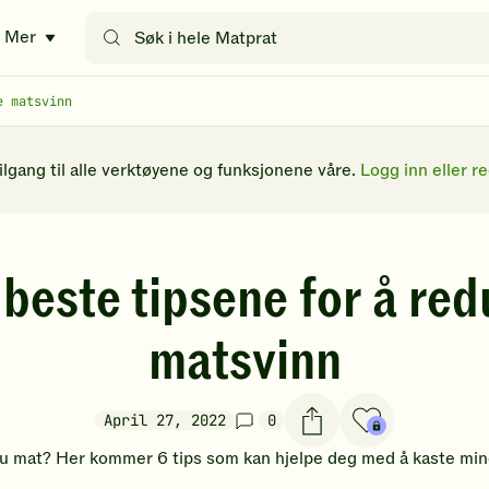
Søk
Mer
etter
oppskrifter
eller
e matsvinn
filtre
tilgang til alle verktøyene og funksjonene våre.
Logg inn eller re
beste tipsene for å re
matsvinn
April 27, 2022
0
u mat? Her kommer 6 tips som kan hjelpe deg med å kaste mi