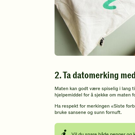
2. Ta datomerking med 
Maten kan godt være spiselig i lang ti
hjelpemiddel for å sjekke om maten f
Ha respekt for merkingen «Siste forbr
bruke sansene og sunn fornuft.
Vil du spare både penger og k