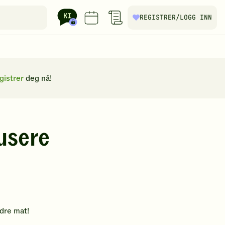
REGISTRER
/LOGG INN
gistrer
deg nå!
dusere
ndre mat!