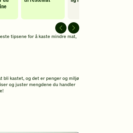
r du
til restemat
ng i hverdagen
planle
-
ine
innkjø
legg
til
favoritter
 beste tipsene for å kaste mindre mat,
bli kastet, og det er penger og miljø
spiser og juster mengdene du handler
e!