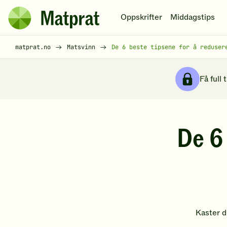
Hopp til hovedinnhold
Oppskrifter
Middagstips
Matprat
hjemmeside
Brødsmulesti
matprat.no
Matsvinn
De 6 beste tipsene for å reduser
Få full 
De 6 
Kaster d