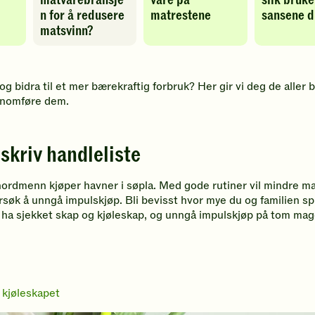
matvarebransje
vare på
slik bruke
til
til
n for å redusere
matrestene
sansene d
favoritter
favoritter
matsvinn?
og bidra til et mer bærekraftig forbruk? Her gir vi deg de aller
ennomføre dem.
 skriv handleliste
rdmenn kjøper havner i søpla. Med gode rutiner vil mindre mat 
orsøk å unngå impulskjøp. Bli bevisst hvor mye du og familien 
 å ha sjekket skap og kjøleskap, og unngå impulskjøp på tom mag
l kjøleskapet