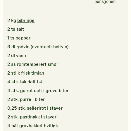
porsjoner
2
kg
bibringe
2
ts
salt
1
ts
pepper
3
dl
rødvin
(eventuelt hvitvin)
2
dl
vann
2
ss
romtemperert
smør
2
stilk
frisk timian
4
stk.
løk
delt i 4
4
stk.
gulrot
delt i grove biter
2
stk.
purre
i biter
0,25
stk.
sellerirot
i staver
2
stk.
pastinakk
i staver
4
båt
grovhakket
hvitløk