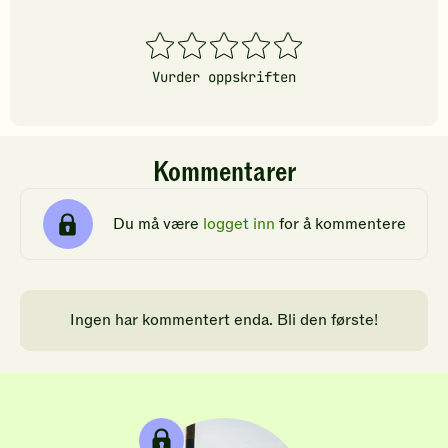
1
2
3
4
5
stjerner
stjerner
stjerner
stjerner
stjerner
Vurder oppskriften
Kommentarer
Du må være
logget inn
for å kommentere
Ingen har kommentert enda. Bli den første!