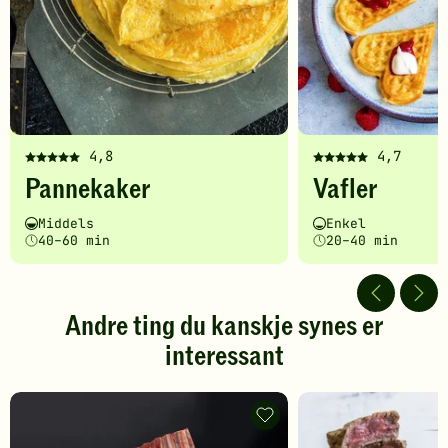
4,8
4,7
Denne
Denne
Pannekaker
Vafler
oppskriften
oppskriften
har
har
Vanskelighetsgrad
Tilberedningstid
Vanskelighetsgrad
Tilberedningstid
Middels
Enkel
fått
fått
40–60 min
20–40 min
5
5
av
av
5
5
stjerner.
stjerner.
Andre ting du kanskje synes er
Klikk
Klikk
interessant
for
for
å
å
gi
gi
din
din
Bryst/bibringe
vurdering.
-
vurdering.