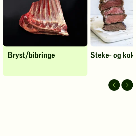
legg
til
favoritter
Bryst/bibringe
Steke- og kok