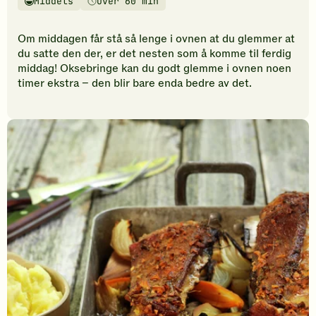
Middels
Over 60 min
vurderinger.
Vanskelighetsgrad
Tilberedningstid
Bli
den
Om middagen får stå så lenge i ovnen at du glemmer at
første
du satte den der, er det nesten som å komme til ferdig
til
middag! Oksebringe kan du godt glemme i ovnen noen
å
timer ekstra – den blir bare enda bedre av det.
vurdere
denne
oppskriften.