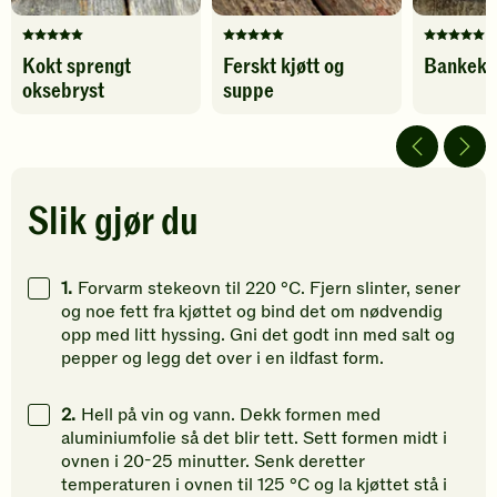
Denne
Denne
Denne
Kokt sprengt
Ferskt kjøtt og
Bankekj
oppskriften
oppskriften
oppskrif
oksebryst
suppe
har
har
har
fått
fått
fått
5
5
5
av
av
av
5
5
5
stjerner.
stjerner.
stjerner.
Slik gjør du
Klikk
Klikk
Klikk
for
for
for
å
å
å
1.
Forvarm stekeovn til 220 °C. Fjern slinter, sener
gi
gi
gi
og noe fett fra kjøttet og bind det om nødvendig
din
din
din
opp med litt hyssing. Gni det godt inn med salt og
vurdering.
vurdering.
vurdering
pepper og legg det over i en ildfast form.
2.
Hell på vin og vann. Dekk formen med
aluminiumfolie så det blir tett. Sett formen midt i
ovnen i 20-25 minutter. Senk deretter
temperaturen i ovnen til 125 °C og la kjøttet stå i