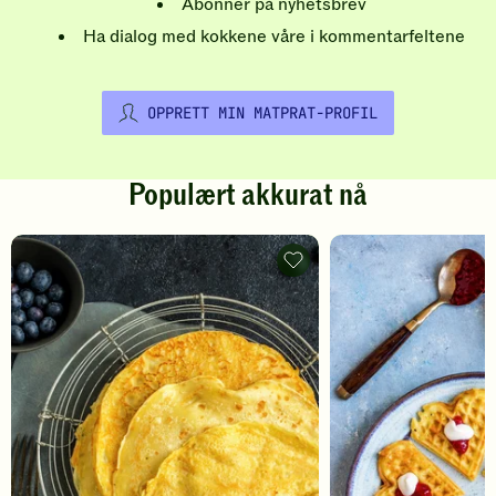
Abonner på nyhetsbrev
Ha dialog med kokkene våre i kommentarfeltene
OPPRETT MIN MATPRAT-PROFIL
Populært akkurat nå
Pannekaker
-
legg
til
favoritter