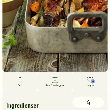
Del
Ukeplanlegger
Lagre
4
Ingredienser