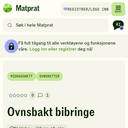
Hopp til hovedinnhold
REGISTRER
/LOGG INN
Matprat
MENY
hjemmeside
Søk
etter
oppskrifter
Ingredienser
Slik gjør du
Kommentarer
Brødsmulesti
eller
Få full tilgang til alle verktøyene og funksjonene
filtre
våre.
Logg inn eller registrer
deg nå!
MIDDAGSRETT
OVNSRETTER
0
1
Denne
oppskriften
Ovnsbakt bibringe
har
foreløpig
ingen