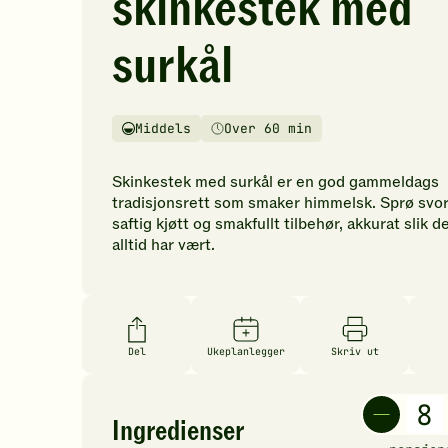
skinkestek med
vurderinger.
Bli
surkål
den
første
til
å
Middels
Over 60 min
Vanskelighetsgrad
Tilberedningstid
vurdere
denne
Skinkestek med surkål er en god gammeldags
oppskriften.
tradisjonsrett som smaker himmelsk. Sprø svor
saftig kjøtt og smakfullt tilbehør, akkurat slik d
alltid har vært.
Del
Ukeplanlegger
Skriv ut
Ingredienser