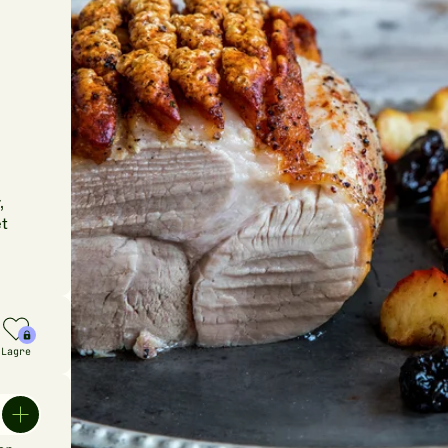
,
et
Lagre