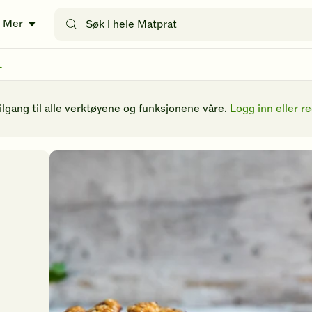
Søk
Mer
etter
oppskrifter
eller
l
filtre
tilgang til alle verktøyene og funksjonene våre.
Logg inn eller re