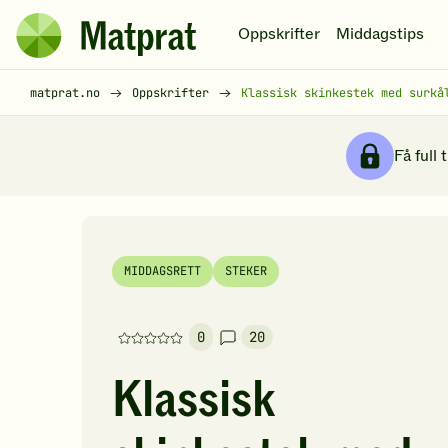
Hopp til hovedinnhold
Oppskrifter
Middagstips
Matprat
hjemmeside
Brødsmulesti
matprat.no
Oppskrifter
Klassisk skinkestek med surkå
Få full 
MIDDAGSRETT
STEKER
0
20
Denne
oppskriften
Klassisk
har
foreløpig
ingen