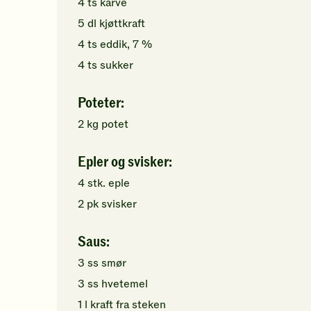
4
ts
karve
5
dl
kjøttkraft
4
ts
eddik, 7 %
4
ts
sukker
Poteter:
2
kg
potet
Epler og svisker:
4
stk.
eple
2
pk
svisker
Saus:
3
ss
smør
3
ss
hvetemel
1
l
kraft fra steken