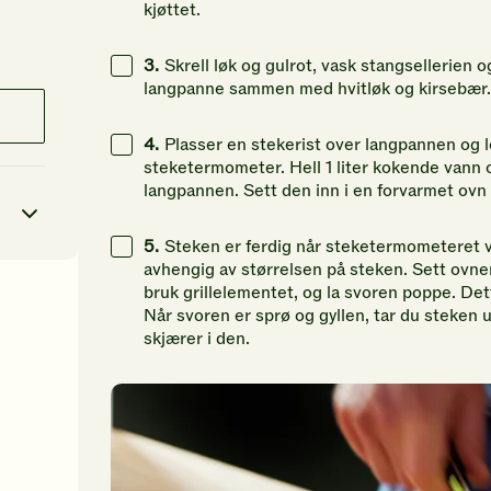
kjøttet.
3.
Skrell løk og gulrot, vask stangsellerien 
langpanne sammen med hvitløk og kirsebær.
4.
Plasser en stekerist over langpannen og le
steketermometer. Hell 1 liter kokende vann o
langpannen. Sett den inn i en forvarmet ovn 
5.
Steken er ferdig når steketermometeret vi
avhengig av størrelsen på steken. Sett ovne
bruk grillelementet, og la svoren poppe. Det
8
kcal
Når svoren er sprø og gyllen, tar du steken ut
skjærer i den.
28
g
67
g
83
g