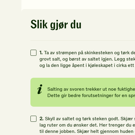
av
av
av
5
5
5
stjerner.
stjerner.
st
Klikk
Klikk
Kl
Slik gjør du
for
for
fo
å
å
å
gi
gi
gi
din
din
di
vurdering.
vurdering.
vu
1.
Ta av strømpen på skinkesteken og tørk d
grovt salt, og børst av saltet igjen. Legg st
og la den ligge åpent i kjøleskapet i cirka et
Salting av svoren trekker ut noe fuktighet
Dette gir bedre forutsetninger for en sp
2.
Skyll av saltet og tørk steken godt. Skjær 
lag ruter om du ønsker det. Her trenger du en
til denne jobben. Skjær helt gjennom huden 