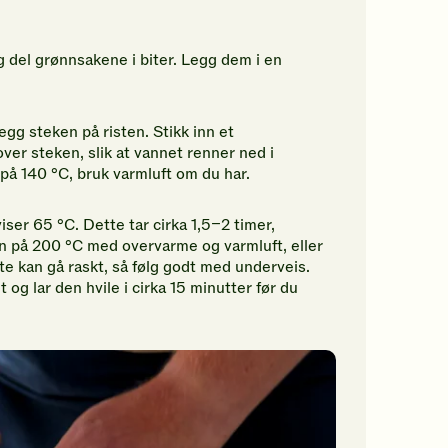
og del grønnsakene i biter. Legg dem i en
gg steken på risten. Stikk inn et
ver steken, slik at vannet renner ned i
på 140 °C, bruk varmluft om du har.
ser 65 °C. Dette tar cirka 1,5–2 timer,
n på 200 °C med overvarme og varmluft, eller
te kan gå raskt, så følg godt med underveis.
 og lar den hvile i cirka 15 minutter før du