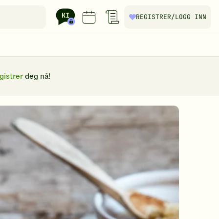
REGISTRER
/LOGG INN
gistrer
deg nå!