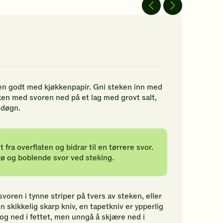
vurderinger.
av
Bli
5
jerner.
den
stjerner.
ikk
første
Klikk
r
til
for
å
å
vurdere
gi
n
denne
din
rdering.
oppskriften.
vurdering.
en godt med kjøkkenpapir. Gni steken inn med
eken med svoren ned på et lag med grovt salt,
t døgn.
 fra overflaten og bidrar til en tørrere svor.
rø og boblende svor ved steking.
svoren i tynne striper på tvers av steken, eller
 skikkelig skarp kniv, en tapetkniv er ypperlig
og ned i fettet, men unngå å skjære ned i