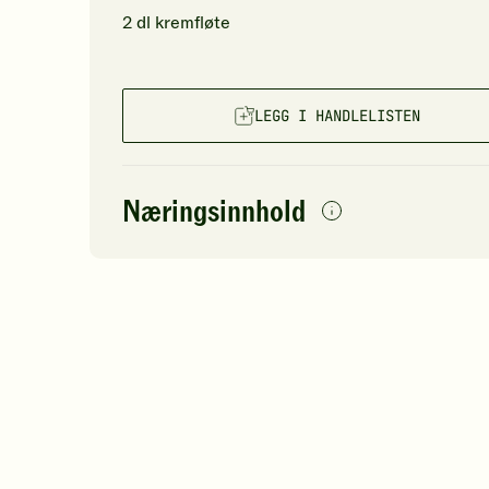
2
dl
kremfløte
LEGG I HANDLELISTEN
Næringsinnhold
per
porsjon
Navn på
Energi
antall
89
næringsstoffet
Fett
Protein
Karbohydrater