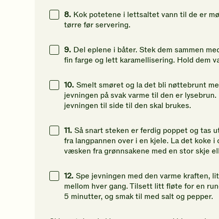
8.
Kok potetene i lettsaltet vann til de er m
tørre før servering.
9.
Del eplene i båter. Stek dem sammen med 
fin farge og lett karamellisering. Hold dem v
10.
Smelt smøret og la det bli nøttebrunt me
jevningen på svak varme til den er lysebrun. 
jevningen til side til den skal brukes.
11.
Så snart steken er ferdig poppet og tas ut
fra langpannen over i en kjele. La det koke i c
væsken fra grønnsakene med en stor skje ell
12.
Spe jevningen med den varme kraften, lit
mellom hver gang. Tilsett litt fløte for en r
5 minutter, og smak til med salt og pepper.