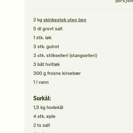
porsjon
2
kg
skinkestek uten ben
5
dl
grovt salt
1
stk.
løk
3
stk.
gulrot
3
stk.
stilkselleri (stangselleri)
3
båt
hvitløk
300
g
frosne kirsebær
1
l
vann
Surkål:
1,5
kg
hodekål
4
stk.
eple
2
ts
salt