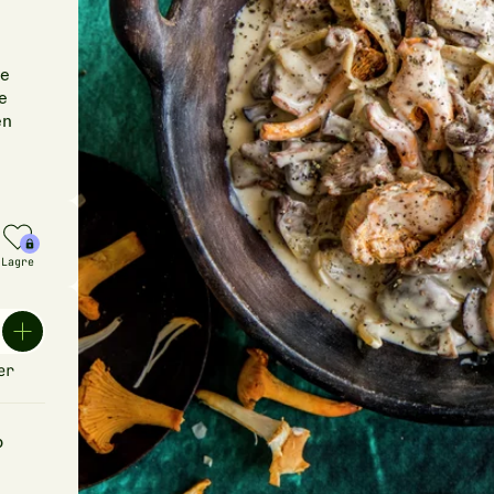
he
ve
en
Lagre
er
p