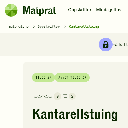
Hopp til hovedinnhold
Oppskrifter
Middagstips
Matprat
hjemmeside
Brødsmulesti
matprat.no
Oppskrifter
Kantarellstuing
Få full 
TILBEHØR
ANNET TILBEHØR
0
2
Denne
oppskriften
Kantarellstuing
har
foreløpig
ingen