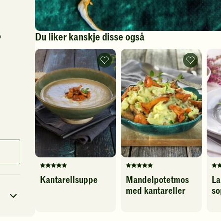
Du liker kanskje disse også
%
Kantarellsuppe
Mandelpot
-
med
legg
kantareller
til
-
favoritter
legg
til
favoritter
Denne
Denne
De
Kantarellsuppe
Mandelpotetmos
La
oppskriften
oppskriften
op
med kantareller
so
har
har
ha
fått
fått
fåt
5
5
5