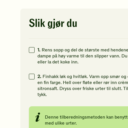
av
av
av
5
5
5
6
kcal
stjerner.
stjerner.
st
Klikk
Klikk
Kl
Slik gjør du
30
g
for
for
fo
å
å
å
5
g
gi
gi
gi
din
din
di
5
g
vurdering.
vurdering.
vu
1.
Rens sopp og del de største med hendene.
dampe på høy varme til den slipper vann. Du
eller la det koke inn.
2.
Finhakk løk og hvitløk. Varm opp smør og o
en fin farge. Hell over fløte eller rør inn cr
sitronsaft. Dryss over friske urter til slutt. 
tykk.
Denne tilberedningsmetoden kan benytte
med ulike urter.