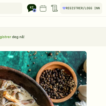
REGISTRER
/LOGG INN
gistrer
deg nå!