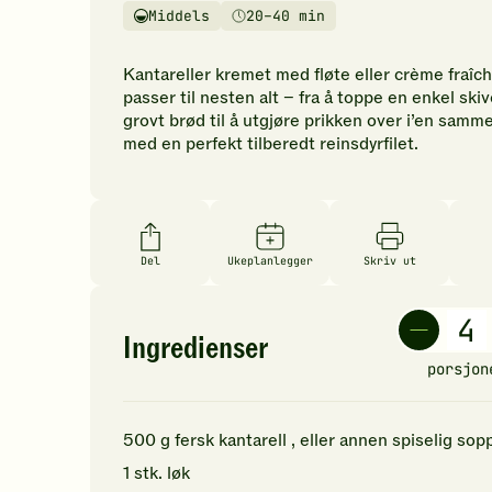
vurderinger.
Middels
20–40 min
Vanskelighetsgrad
Tilberedningstid
Bli
den
Kantareller kremet med fløte eller crème fraîc
første
passer til nesten alt – fra å toppe en enkel ski
til
grovt brød til å utgjøre prikken over i’en samm
å
med en perfekt tilberedt reinsdyrfilet.
vurdere
denne
oppskriften.
Del
Ukeplanlegger
Skriv ut
Ingredienser
porsjon
500
g
fersk
kantarell
, eller annen spiselig sop
1
stk.
løk