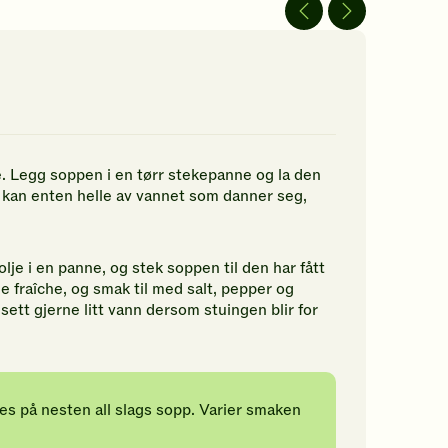
av
av
5
5
jerner.
stjerner.
stjerner.
ikk
Klikk
Klikk
r
for
for
å
å
gi
gi
n
din
din
rdering.
vurdering.
vurdering.
 Legg soppen i en tørr stekepanne og la den
 kan enten helle av vannet som danner seg,
lje i en panne, og stek soppen til den har fått
ème fraîche, og smak til med salt, pepper og
Tilsett gjerne litt vann dersom stuingen blir for
s på nesten all slags sopp. Varier smaken