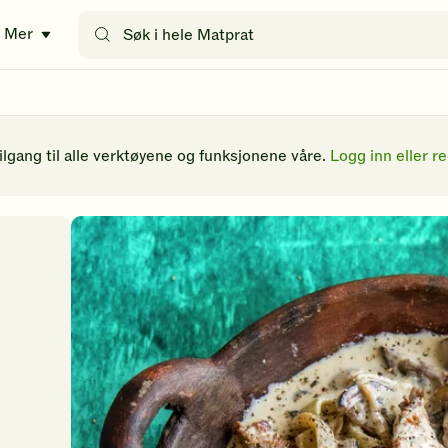
Søk
Mer
etter
oppskrifter
eller
filtre
tilgang til alle verktøyene og funksjonene våre.
Logg inn eller re