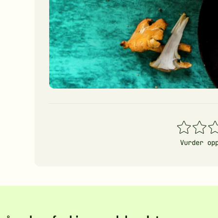
1
2
3
stjerner
stjerner
stj
Vurder op