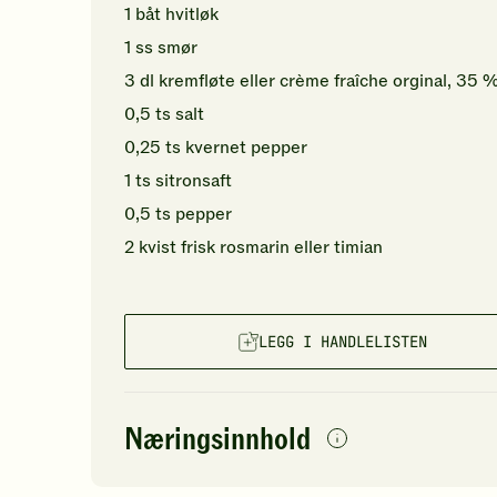
1
båt
hvitløk
1
ss
smør
3
dl
kremfløte eller
crème fraîche orginal, 35 
0,5
ts
salt
0,25
ts
kvernet pepper
1
ts
sitronsaft
0,5
ts
pepper
2
kvist
frisk rosmarin
eller timian
LEGG I HANDLELISTEN
Næringsinnhold
per
porsjon