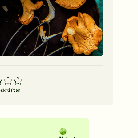
4
5
erner
stjerner
stjerner
pskriften