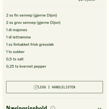
2
ss
fin
sennep
(gjerne Dijon)
2
ss
grov sennep
(gjerne Dijon)
1
dl
majones
1
dl
lettrømme
1
ss
finhakket
frisk gressløk
1
ts
sukker
0,5
ts
salt
0,25
ts
kvernet pepper
LEGG I HANDLELISTEN
Næringsinnhold