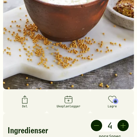
Del
Ukeplanlegger
Lagre
Ingredienser
porsjoner