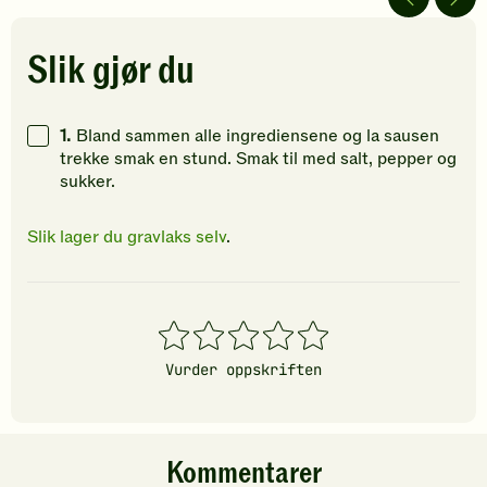
5
5
5
stjerner.
stjerner.
stjerner.
Klikk
Klikk
Klikk
Slik gjør du
for
for
for
å
å
å
gi
gi
gi
1.
Bland sammen alle ingrediensene og la sausen
din
din
din
trekke smak en stund. Smak til med salt, pepper og
vurdering.
vurdering.
vurdering
sukker.
Slik lager du gravlaks selv
.
1
2
3
4
5
stjerner
stjerner
stjerner
stjerner
stjerner
Vurder oppskriften
Kommentarer