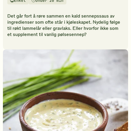
Enkel
Under 20 min
vurderinger.
Vanskelighetsgrad
Tilberedningstid
Bli
den
Det går fort å røre sammen en kald sennepssaus av
første
ingredienser som ofte står i kjøleskapet. Nydelig følge
til
til røkt lammelår eller gravlaks. Eller hvorfor ikke som
å
et supplement til vanlig pølsesennep?
vurdere
denne
oppskriften.