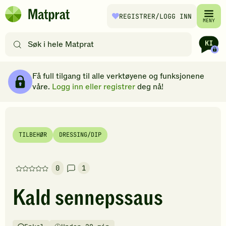
Hopp til hovedinnhold
REGISTRER
/LOGG INN
Matprat
MENY
hjemmeside
Søk
etter
oppskrifter
Ingredienser
Slik gjør du
Kommentarer
Brødsmulesti
eller
Få full tilgang til alle verktøyene og funksjonene
filtre
våre.
Logg inn eller registrer
deg nå!
TILBEHØR
DRESSING/DIP
0
1
Denne
oppskriften
Kald sennepssaus
har
foreløpig
ingen