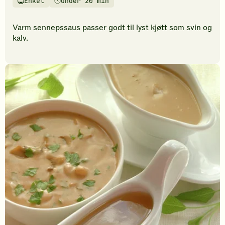
Enkel
Under 20 min
vurderinger.
Vanskelighetsgrad
Tilberedningstid
Bli
den
Varm sennepssaus passer godt til lyst kjøtt som svin og
første
kalv.
til
å
vurdere
denne
oppskriften.