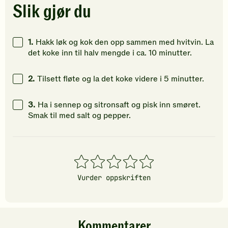
Klikk
Klikk
Klikk
Slik gjør du
for
for
for
å
å
å
gi
gi
gi
1.
Hakk løk og kok den opp sammen med hvitvin. La
din
din
din
det koke inn til halv mengde i ca. 10 minutter.
vurdering.
vurdering.
vurdering
2.
Tilsett fløte og la det koke videre i 5 minutter.
3.
Ha i sennep og sitronsaft og pisk inn smøret.
Smak til med salt og pepper.
1
2
3
4
5
stjerner
stjerner
stjerner
stjerner
stjerner
Vurder oppskriften
Kommentarer