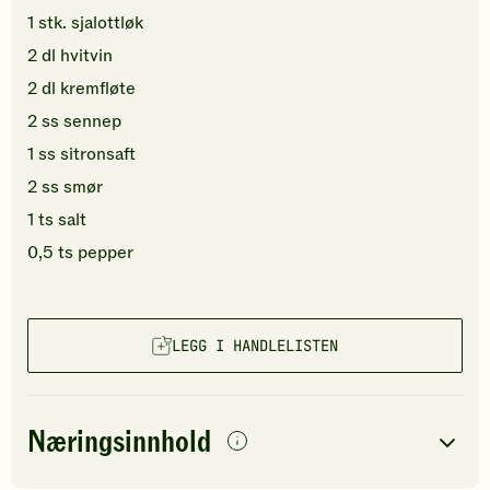
1
stk.
sjalottløk
2
dl
hvitvin
2
dl
kremfløte
2
ss
sennep
1
ss
sitronsaft
2
ss
smør
1
ts
salt
0,5
ts
pepper
LEGG I HANDLELISTEN
Næringsinnhold
per
porsjon