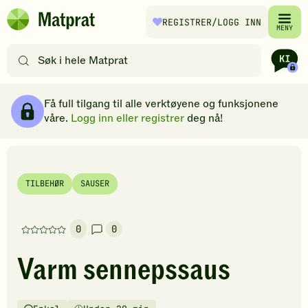
Hopp til hovedinnhold
REGISTRER
/LOGG INN
Matprat
MENY
hjemmeside
Søk
etter
oppskrifter
Ingredienser
Slik gjør du
Kommentarer
Brødsmulesti
eller
Få full tilgang til alle verktøyene og funksjonene
filtre
våre.
Logg inn eller registrer
deg nå!
TILBEHØR
SAUSER
0
0
Denne
oppskriften
Varm sennepssaus
har
foreløpig
ingen