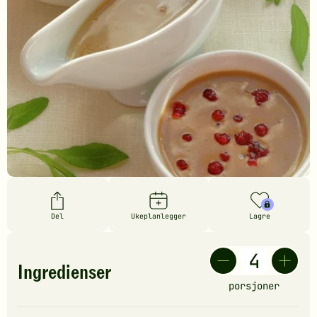
Del
Ukeplanlegger
Lagre
Ingredienser
porsjoner