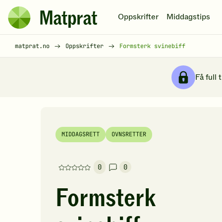
Hopp til hovedinnhold
Oppskrifter
Middagstips
Matprat
hjemmeside
Brødsmulesti
matprat.no
Oppskrifter
Formsterk svinebiff
Få full 
MIDDAGSRETT
OVNSRETTER
0
0
Denne
oppskriften
Formsterk
har
foreløpig
ingen