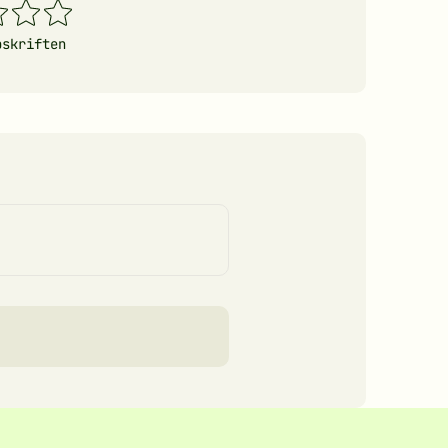
4
5
erner
stjerner
stjerner
pskriften