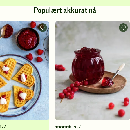
Populært akkurat nå
Vafler
Rips
-
-
legg
legg
til
til
favoritter
favo
4,7
4,7
Denne