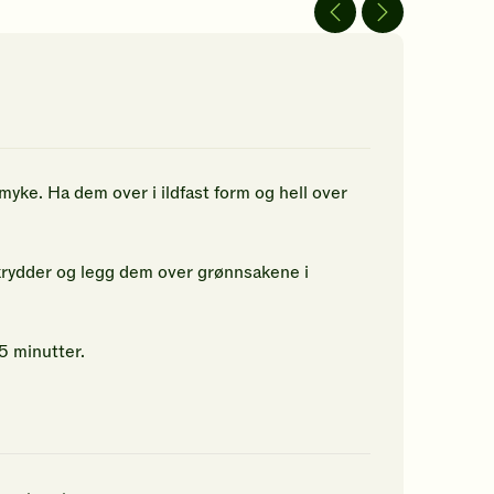
av
av
5
5
jerner.
stjerner.
stjerner.
ikk
Klikk
Klikk
r
for
for
å
å
gi
gi
n
din
din
rdering.
vurdering.
vurdering.
myke. Ha dem over i ildfast form og hell over
 krydder og legg dem over grønnsakene i
5 minutter.