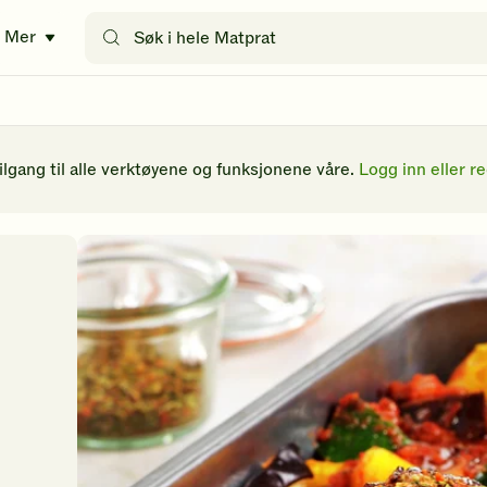
Søk
Mer
etter
oppskrifter
eller
filtre
tilgang til alle verktøyene og funksjonene våre.
Logg inn eller re