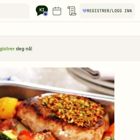
REGISTRER
/LOGG INN
gistrer
deg nå!