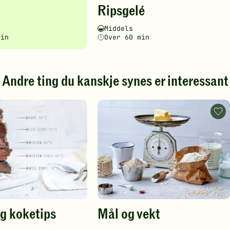
Ripsgelé
en
oppskriften
har
ghetsgrad
ingstid
Vanskelighetsgrad
Tilberedningstid
Middels
fått
min
Over 60 min
5
av
5
stjerner.
Andre ting du kanskje synes er interessant
Klikk
for
å
Mål
gi
og
din
vek
.
vurdering.
-
legg
til
favo
g koketips
Mål og vekt