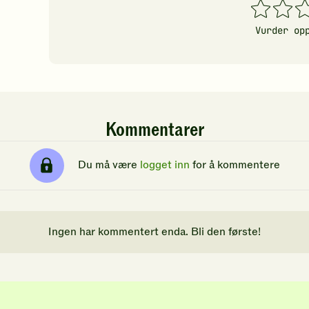
1
2
3
stjerner
stjerner
stj
Vurder op
Kommentarer
Du må være
logget inn
for å kommentere
Ingen har kommentert enda. Bli den første!