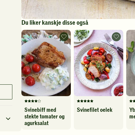
Du liker kanskje disse også
Svinebiff
Svinefilet
med
oelek
stekte
-
tomater
legg
og
til
agurksalat
favoritter
-
legg
til
favoritter
Denne
Denne
De
Svinebiff med
Svinefilet oelek
Yt
oppskriften
oppskriften
op
stekte tomater og
me
har
har
ha
fått
fått
fåt
agurksalat
4
5
5