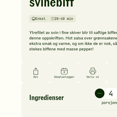
svinebiff
vurderinger.
Bli
den
Enkel
20–40 min
første
Vanskelighetsgrad
Tilberedningstid
til
å
Ytrefilet av svin i fine skiver blir til saftige biffer
vurdere
denne oppskriften. Hot salsa over grønnsakene
denne
ekstra smak og varme, og om ikke de er nok, så
oppskriften.
stekes biffene med masse pepper!
Del
Ukeplanlegger
Skriv ut
Ingredienser
porsjon