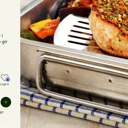
 i
 gir
Lagre
er