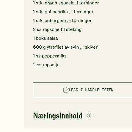
1
stk.
grønn squash
, i terninger
1
stk.
gul paprika
, i terninger
1
stk.
aubergine
, i terninger
2
ss
rapsolje
til steking
1
boks
salsa
600
g
ytrefilet av svin
, i skiver
1
ss
peppermiks
2
ss
rapsolje
LEGG I HANDLELISTEN
Næringsinnhold
per
porsjon