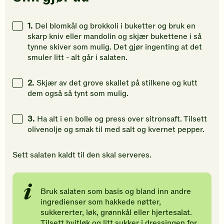
å
å
å
gi
gi
gi
1.
Del blomkål og brokkoli i buketter og bruk en
din
din
din
skarp kniv eller mandolin og skjær bukettene i så
vurdering.
vurdering.
vurdering
tynne skiver som mulig. Det gjør ingenting at det
smuler litt - alt går i salaten.
2.
Skjær av det grove skallet på stilkene og kutt
dem også så tynt som mulig.
3.
Ha alt i en bolle og press over sitronsaft. Tilsett
olivenolje og smak til med salt og kvernet pepper.
Sett salaten kaldt til den skal serveres.
Bruk salaten som basis og bland inn andre
ingredienser som hakkede nøtter,
sukkererter, løk, grønnkål eller hjertesalat.
Tilsett hvitløk og litt sukker i dressingen for