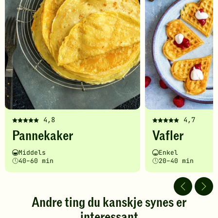
4,8
4,7
Denne
Denne
Pannekaker
Vafler
oppskriften
oppskriften
har
har
Vanskelighetsgrad
Tilberedningstid
Vanskelighetsgrad
Tilberedningstid
Middels
Enkel
fått
fått
40–60 min
20–40 min
5
5
av
av
5
5
stjerner.
stjerner.
Andre ting du kanskje synes er
Klikk
Klikk
interessant
for
for