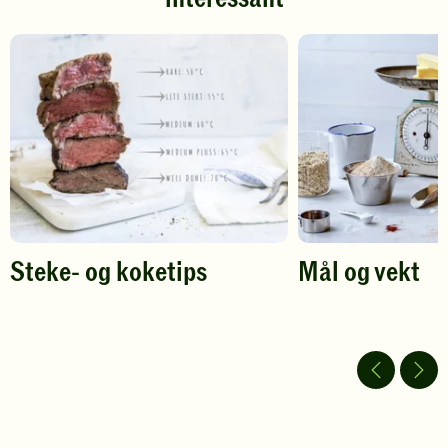
å
å
gi
gi
din
din
vurdering.
vurdering.
Steke- og koketips
Mål og vekt