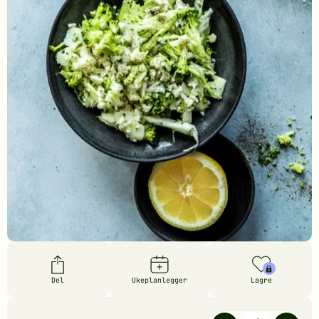
Del
Ukeplanlegger
Lagre