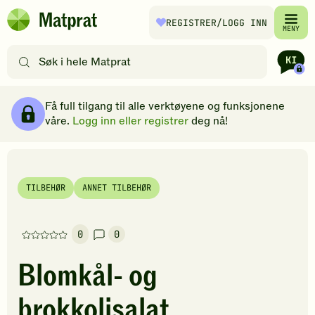
Hopp til hovedinnhold
REGISTRER
/LOGG INN
Matprat
MENY
hjemmeside
Søk
etter
oppskrifter
Ingredienser
Slik gjør du
Kommentarer
Brødsmulesti
eller
Få full tilgang til alle verktøyene og funksjonene
filtre
våre.
Logg inn eller registrer
deg nå!
TILBEHØR
ANNET TILBEHØR
0
0
Denne
oppskriften
Blomkål- og
har
foreløpig
brokkolisalat
ingen