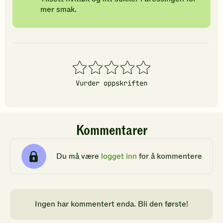
mer smak.
1
2
3
4
5
stjerner
stjerner
stjerner
stjerner
stjerner
Vurder oppskriften
Kommentarer
Du må være
logget inn
for å kommentere
Ingen har kommentert enda. Bli den første!