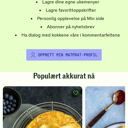
Lagre dine egne ukemenyer
Lagre favorittoppskrifter
Personlig opplevelse på Min side
Abonner på nyhetsbrev
Ha dialog med kokkene våre i kommentarfeltene
OPPRETT MIN MATPRAT-PROFIL
Populært akkurat nå
Pannekaker
-
legg
til
favoritter