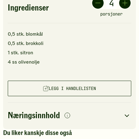
Ingredienser
porsjoner
0,5
stk.
blomkål
0,5
stk.
brokkoli
1
stk.
sitron
4
ss
olivenolje
LEGG I HANDLELISTEN
Næringsinnhold
per
porsjon
Du liker kanskje disse også
Navn på