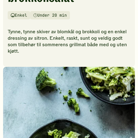
vurderinger.
Bli
den
Enkel
Under 20 min
Vanskelighetsgrad
Tilberedningstid
første
til
Tynne, tynne skiver av blomkål og brokkoli og en enkel
å
dressing av sitron. Enkelt, raskt, sunt og veldig godt
vurdere
som tilbehør til sommerens grillmat både med og uten
denne
kjøtt.
oppskriften.