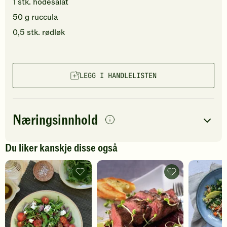
1
stk.
hodesalat
50
g
ruccula
0,5
stk.
rødløk
LEGG I HANDLELISTEN
Næringsinnhold
per
porsjon
Du liker kanskje disse også
Navn på
Energi
antall
492
kcal
næringsstoffet
Rucculasalat
Biff
med
med
Fett
26
g
strimlet
råmarinerte
biffkjøtt
rødbeter
Protein
55
g
-
-
legg
legg
til
til