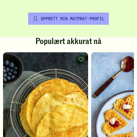
OPPRETT MIN MATPRAT-PROFIL
Populært akkurat nå
Pannekaker
-
legg
til
favoritter