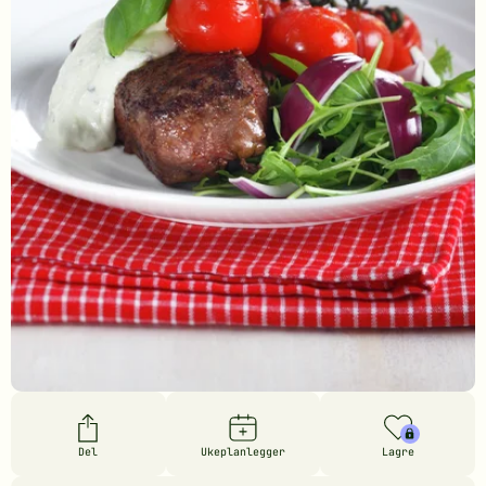
Del
Ukeplanlegger
Lagre