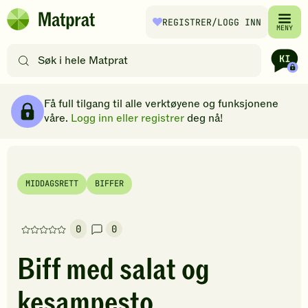
Hopp til hovedinnhold
REGISTRER
/LOGG INN
Matprat
MENY
hjemmeside
Søk
etter
oppskrifter
Ingredienser
Slik gjør du
Kommentarer
Brødsmulesti
eller
Få full tilgang til alle verktøyene og funksjonene
filtre
våre.
Logg inn eller registrer
deg nå!
MIDDAGSRETT
BIFFER
0
0
Denne
oppskriften
Biff med salat og
har
foreløpig
kesampesto
ingen