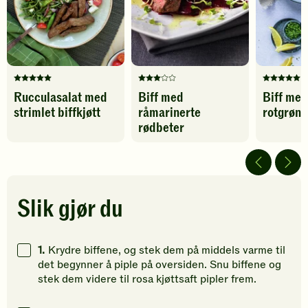
Karbohydrater
8
g
favoritter
favoritter
Denne
Denne
Denne
Rucculasalat med
Biff med
Biff med
oppskriften
oppskriften
oppskrif
strimlet biffkjøtt
råmarinerte
rotgrøn
har
har
har
fått
fått
fått
rødbeter
5
3
5
av
av
av
5
5
5
stjerner.
stjerner.
stjerner.
Klikk
Klikk
Klikk
Slik gjør du
for
for
for
å
å
å
gi
gi
gi
1.
Krydre biffene, og stek dem på middels varme til
din
din
din
det begynner å piple på oversiden. Snu biffene og
vurdering.
vurdering.
vurdering
stek dem videre til rosa kjøttsaft pipler frem.