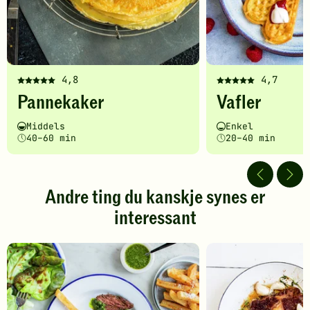
4,8
4,7
Denne
Denne
Pannekaker
Vafler
oppskriften
oppskriften
har
har
Vanskelighetsgrad
Tilberedningstid
Vanskelighetsgrad
Tilberedningstid
Middels
Enkel
fått
fått
40–60 min
20–40 min
5
5
av
av
5
5
stjerner.
stjerner.
Andre ting du kanskje synes er
Klikk
Klikk
interessant
for
for
å
å
gi
gi
din
din
vurdering.
vurdering.