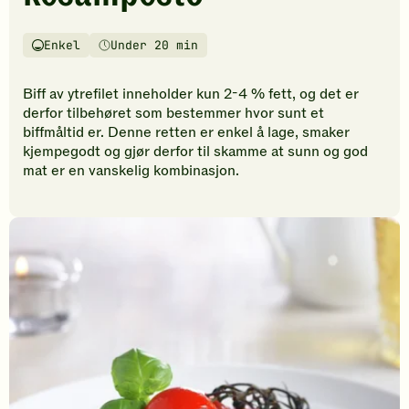
vurderinger.
Bli
den
Enkel
Under 20 min
Vanskelighetsgrad
Tilberedningstid
første
til
Biff av ytrefilet inneholder kun 2-4 % fett, og det er
å
derfor tilbehøret som bestemmer hvor sunt et
vurdere
biffmåltid er. Denne retten er enkel å lage, smaker
denne
kjempegodt og gjør derfor til skamme at sunn og god
oppskriften.
mat er en vanskelig kombinasjon.