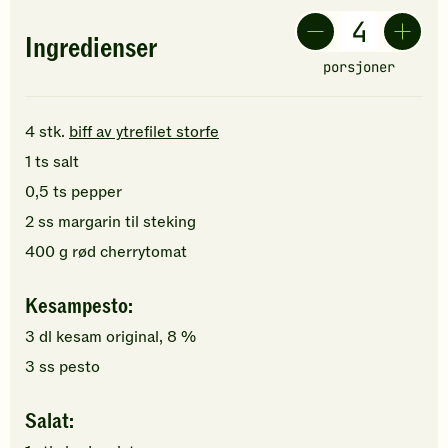
Ingredienser
porsjoner
4
stk.
biff av ytrefilet storfe
1
ts
salt
0,5
ts
pepper
2
ss
margarin
til steking
400
g
rød cherrytomat
Kesampesto:
3
dl
kesam original, 8 %
3
ss
pesto
Salat: