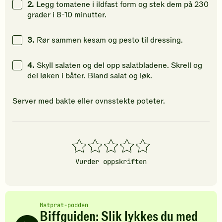
2.
Legg tomatene i ildfast form og stek dem på 230
grader i 8-10 minutter.
3.
Rør sammen kesam og pesto til dressing.
4.
Skyll salaten og del opp salatbladene. Skrell og
del løken i båter. Bland salat og løk.
Server med bakte eller ovnsstekte poteter.
1
2
3
4
5
stjerner
stjerner
stjerner
stjerner
stjerner
Vurder oppskriften
Matprat-podden
Biffguiden: Slik lykkes du med